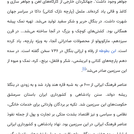
جواهر وجود داشت". جهانگردان خارجی از کارگاه‌های آهن و جواهر سازی و
کاغذ و قالی یاد کرده‌اند. ململ (پارچه نازک کتانی) داکا در سراسر جهان
شهرت داشت. در بنگال حریر و شکر سفید تولید می‌شد. تهیه نمک پیشه
همگانی بود. کشتی‌های کوچک و بزرگ در آنجا ساخته می‌شد... در قرن
سیزدهم، مارکوپولو از محصولات صادراتی آنجا، به ویژه پارچه، یاد کرده
است.
ابن بطوطه
از رفاه و ارزانی بنگال در 746 سخن گفته است. در سده
دهم پارچه‌های کتانی و ابریشمی، شکر و فلفل، برنج، کره، نمک و میوه از
]
۱
[
این سرزمین صادر می‌شد"
.
عناصر فرهنگ ایرانی از 600 م. به شبه قاره هند وارد شد و به زودی در بنگلا
ریشه دواند. سنن پادشاهی و کشورداری ایران باستان سرمشق
حکومت‌های این سرزمین شد. تکیه بر بردگان وارداتی برای خدمات خانگی،
نظامی‌ و سیاسی و نیز اقتصاد بشدت متکی بر تجارت و پول از جمله نفوذ
عناصر فرهنگ ایرانی در این سرزمین بود. نهاد پادشاهی و کشورداری ایرانی