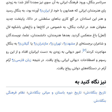
سرتاسر بنگال، ورود فرهنگ ایرانی به آن سوی نیز مجددا آغاز شد؛ به زودی
پای هنرمندان ایرانی که همایون با خود از
ایران
آورده بود، به بنگال رسید
و هنر این استادان در گچ کاری بناهای سلطنتی در داکا، پایتخت جدید
مغولان هند در ایالت بنگال، به خصوص در کاخ‌ها و باغ‌های باشکوه لال
(لعل) باغ منعکس گردید. بعدها هنرمندان، دانشمندان، علما، نویسندگان
و شاعران برجسته‌ا‌ی از
مشهد
،
تهران
،
مازندران
یا
گیلان
به بنگال
]
۳
[
مهاجرت کردند
. امور دیوانی به زودی به دست ایرانیان افتاد و از این رو
رسوم و اصطلاحات دیوانی ایرانی رواج یافت. در نتیجه
زبان فارسی
آرام
آرام در دستگاه‌های دولتی رواج یافت.
نیز نگاه کنید به
تاریخ بنگلادش
؛
تاریخ دوره باستان و میانی بنگلادش
؛
نظام فرهنگی
بنگلادش