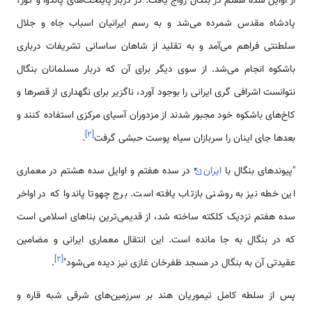
از اوایل سده هفتم در بنگال رواج یافت. در دربار پایتخت‌های پاندوا و گور،
پادشاه مقدس شمرده می‌شد و به رسم ایرانیان اسباب جاه و جلال
سلطنتی فراهم می‌آمد و به تقلید از شاهان ساسانی تشریفات درباری
باشکوه انجام می‌شد. از سوی دیگر برای آن که دربار مسلمانان بنگال
نتوانست اشرافی گری ایرانی را بوجود آورد، ناگزیر برای نگهداری از قصرها و
کاخ‌های باشکوه خود مجبور شدند از مزدوران آسیای مرکزی استفاده کنند و
]
۲
[
بعدها جای اینان را سربازان سیاه پوست حبشی گرفت
.
"پیوندهای بنگال با
ایران
در سده هفتم و اوایل سده هشتم در معماری
این خطه نیز به روشنی بازتاب یافته است. برج چهوتا پاندوا که در اواخر
سده هفتم نزدیک کلکته ساخته شد، از قدیمی‌ترین بناهای اسلامی‌ است
که در بنگال به جا مانده است. این انتقال معماری ایرانی و مضامین
]
۲
[
عقیدتی آن به بنگال در مسجد ظفرخان غازی نیز دیده می‌شود"
.
پس از سلطه کامل تیموریان هند بر سرزمین‌های شرقی شبه قاره و