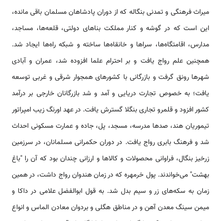
میراث فرهنگی و تمدنی بنگاله که از دوران پادشاهان مسلمان باقی مانده،
این است که در گوشه و کنار مملکت بناهای دولتی، قلعه‌ها، مساجد،
مدارس، اقامتگاه‌ها، سراها و خانقاه‌ها ساخته و شبکه راه‌ها ایجاد شد.
همچنین علم رواج یافت و بر احترام علما افزوده شد، عمران و آبادی
شهر‌ها رونق گرفت و بازرگانی با کشورهای همجوار شرقی و غربی توسعه
یافت؛ به خصوص تجارت دریایی و آمد و شد بازرگانان خارجی بر درآمد
کشور افزود و قلمرو تجاری بنگلا گسترش یافت. در عهد اورنگ زیب امپراتور
تیموریان هند، صدها مدرسه، مسجد، پل، جاده و عمارت مسکونی احداث
شد و فرهنگ بابری رواج یافت. در دوران حکمرانی مسلمانان، در سرزمین
زرخیز بنگال، فراوانی محصولات و کالاها و ارزانی چندان بود که آن را "باغ
بهشت" می‌خواندند. پول خرمهره که در زمان هندوان رواج داشت، در همین
زمان به سکه‌های زر و سیم بدل شد. به قول ابوالفضل علامی‌ در داکا و
میمن سینگ معدن آهن و در مناطق هگلی و بردوان معادن الماس و انواع