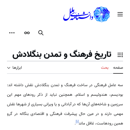
رش
ه
منوی اصلی
حتوا
جستجو
ظاهر
ابزارها
تاریخ فرهنگ و تمدن بنگلادش
تغییر وضعیت فهرست محتویات
صفحه
بحث
ابزارها
سه عامل فرهنگی در ساخت فرهنگ و تمدن بنگلادش نقش داشته اند:
بودیسم، هندوئیسم و اسلام. همچنین نباید از ذکر رودهای مهم این
سرزمین و شاخه‌های آن‌ها که در آبادانی و یا ویرانی بسیاری از شهرها نقش
مهمی‌ دارند و در عین حال پیشرفت فرهنگی و اقتصادی بنگاله در گرو
]
۱
[
همین رودهاست، غافل ماند
.