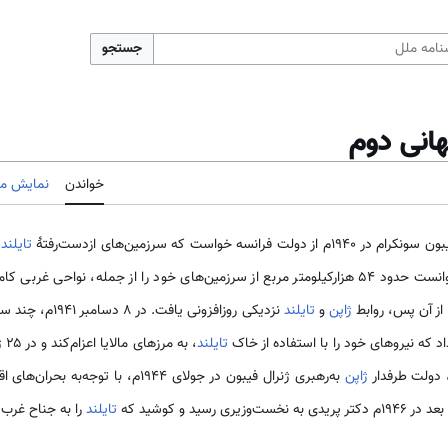
جستجو
هانی دوم
خواندن
نمایش مب
 خواست که سرزمین‌های ازدست‌رفتهٔ
تایلند
توانست حدود ۵۴ هزارکیلومتر مربع از سرزمین‌های خود را از جمله، نواحی غ
 از آن پس، روابط
ژاپن
و
تایلند
نزدیکی روزافزونی ی
اد که نیروهای خود را با استفاده از خاک
تایلند
، به مرزهای مالایا اعزام‌کند و در ۲۵ ژانویه ۱۹۴۲م به کشورهای
 دولت طرفدار
ژاپن
به‌رهبری ژنرال فیبون در جولای ۱۹۴۴م، با
رسید و کوشید که
تایلند
را به جناح غرب ن