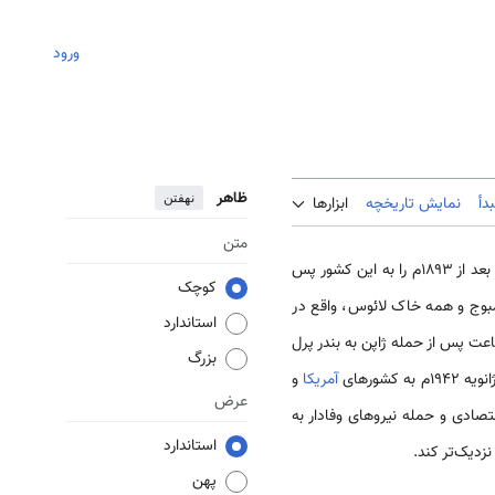
ورود
ظاهر
نهفتن
دأ
نمایش تاریخچه
ابزارها
متن
بعد از ۱۸۹۳م را به این کشور پس
کوچک
ربی کامبوج و همه خاک لائوس، واقع در
استاندارد
افت. در ۸ دسامبر ۱۹۴۱م، چند ساعت پس از حمله ژاپن به بندر پرل
بزرگ
آمریکا
و
عرض
 توجه‌به بحران‌های اقتصادی و حمله نیروهای وفادار به
استاندارد
زدیک‌تر کند.
پهن