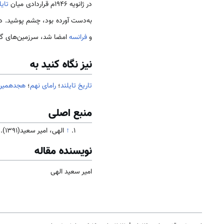
در ژانویه ۱۹۴۶م قراردادی میان
تایل
به‌دست آورده بود، چشم پوشید. د
و
فرانسه
امضا شد، سرزمین‌های گر
نیز نگاه کنید به
تاریخ تایلند
؛
رامای نهم
؛
هجدهمین 
منبع اصلی
↑
الهی، امیر سعید(1391). جامعه و فرهنگ
نویسنده مقاله
امیر سعید الهی