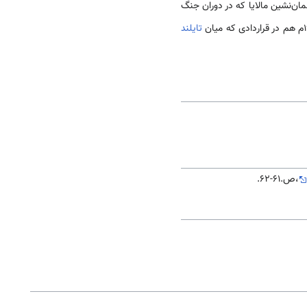
ان‌نشین مالایا که در دوران جنگ
تایلند
،ص.61-62.