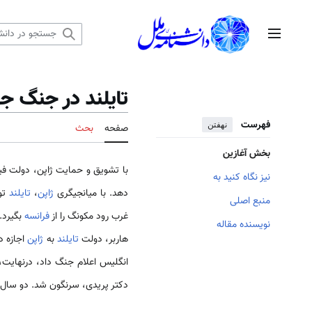
رش
ه
منوی اصلی
حتوا
تایلند در جنگ ج
فهرست
نهفتن
صفحه
بحث
بخش آغازین
با تشویق و حمایت ژاپن، دولت فیبون سونکرام در ۱۹۴۰م از دولت فرانسه
نیز نگاه کنید به
دهد. با میانجیگری
ژاپن
،
تایلند
منبع اصلی
غرب رود مکونگ را از
فرانسه
بگیرد.
نویسنده مقاله
هاربر، دولت
تایلند
به
ژاپن
اجازه د
انگلیس اعلام جنگ داد، درنهایت،
دکتر پریدی، سرنگون شد. دو سال بعد در ۱۹۴۶م دکتر پریدی به نخست‌وزیری 