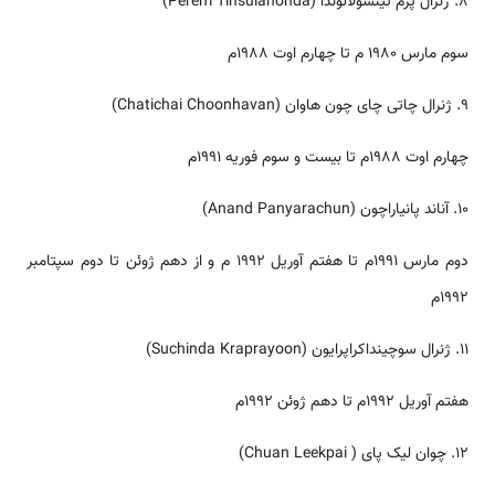
۸. ژنرال پرم تینسولالوندا (Perem Tinsulanonda)
سوم مارس ۱۹۸۰ م تا چهارم اوت ۱۹۸۸م
۹. ژنرال چاتی چای چون هاوان (Chatichai Choonhavan)
چهارم اوت ۱۹۸۸م تا بیست و سوم فوریه ۱۹۹۱م
۱۰. آناند پانیاراچون (Anand Panyarachun)
دوم مارس ۱۹۹۱م تا هفتم آوریل ۱۹۹۲ م و از دهم ژوئن تا دوم سپتامبر
۱۹۹۲م
۱۱. ژنرال سوچینداکراپرایون (Suchinda Kraprayoon)
هفتم آوریل ۱۹۹۲م تا دهم ژوئن ۱۹۹۲م
۱۲. چوان لیک پای ( Chuan Leekpai)