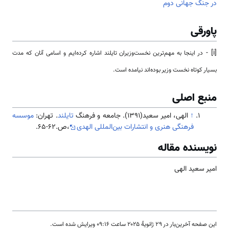
در جنگ جهانی دوم
پاورقی
[i] -
در اینجا به مهم‌ترین نخست‌وزیران تایلند اشاره کرده‌ایم و اسامی آنان که مدت
بسیار کوتاه نخست وزیر بوده‌اند نیامده است.
منبع اصلی
↑
الهی، امیر سعید(1391). جامعه و فرهنگ
تایلند
. تهران:
موسسه
فرهنگی هنری و انتشارات بین‌المللی الهدی
،ص.62-65.
نویسنده مقاله
امیر سعید الهی
این صفحه آخرین‌بار در ‏۲۹ ژانویهٔ ۲۰۲۵ ساعت ‏۰۹:۱۶ ویرایش شده است.