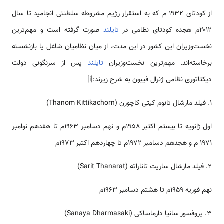
از کودتای ۱۹۳۲ م که به استقرار رژیم مشروطه سلطنتی انجامید تا سال
۲۰۱۲م هجده کودتای نظامی در
تایلند
صورت گرفته است و مهم‌ترین
نخست‌وزیران این کشور در این مدت، از میان نظامیان شاغل یا بازنشسته
برخاسته‌اند. مهم‌ترین نخست‌وزیران
تایلند
پس از سرنگونی دولت
دیکتاتوری نظامی ژنرال فیبون به شرح زیرند:[i]
1.‌‌ فیلد مارشال تانوم کیتی کاچورن (Thanom Kittikachorn)
اول ژانویه تا بیستم اکتبر ۱۹۵۸م و نهم دسامبر ۱۹۶۳م تا هفدهم نوامبر
۱۹۷۱ م و هجدهم دسامبر ۱۹۷۲م تا چهاردهم اکتبر ۱۹۷۳م
۲. فیلد مارشال ساریت تاناراته (Sarit Thanarat)
نهم فوریه ۱۹۵۹م تا هشتم دسامبر ۱۹۶۳م
۳. پروفسور سانیا دارماساکی (Sanaya Dharmasaki)