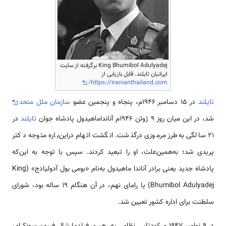
King Bhumibol Adulyadej برگرفته از سایت
ایرانیان تایلند. قابل بازیابی از
https://iranianthailand.com/
تایلند
در ۱۵ دسامبر ۱۹۴۶م، پنجاه و پنجمین عضو
سازمان ملل متحد
شد، در این میان روز ۹ ژوئن ۱۹۴۶م آنانداماهیدول پادشاه جوان
تایلند
در
۲۱ سالگی به‌طرز مرموزی درگذشت. انگشت اتهام دراین‌باره متوجه دکتر
پریدی شد؛ به‌همین‌علت، او را تبعید کردند. سپس با توجه به این‌که
پادشاه جدید یعنی برادر آناندا ماهیدول به‌نام «بومی بول آدولیادج» (King
Bhumibol Adulyadej) یا رامای نهم، در آن هنگام ۱۹ ساله بود، شورای
سلطنت برای اداره کشور تعیین شد.
در ۹ نوامبر ۱۹۴۷ م کودتایی نظامی به رهبری فیلدمارشال فیبون سونکرام،