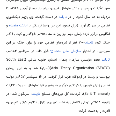
صورت‌گرفت و پس از مدتی مارشال فیبون، برای بار دوم از آوریل ۱۹۴۸م تا
نزدیک به ده سال قدرت را در
تایلند
در دست گرفت. وی رژیم دیکتاتوری
نظامی بر سر کار آورد. ژنرال فیبون این بار روابط نزدیکی با
ایالات متحده
و
انگلیس برقرار کرد؛ رامای نهم نیز روز ۵ مه ۱۹۵۰م تاج‌گذاری کرد. با آغاز
جنگ کره،
تایلند
۲۰۰۰ نفر از نیروهای نظامی خود را برای جنگ در این
سرزمین، در اختیار
سازمان ملل متحد
قرار داد. در سپتامبر ۱۹۵۴م،
تایلند
عضو مؤسس سازمان پیمان آسیای جنوب شرقی (South East
Asia Treaty Organization (SEATO))(سیتو) شد و به این پیمان
پیوست و رسما در اردوگاه غرب قرار گرفت. در ۱۶ سپتامبر ۱۹۵۷م دولت
نظامی ژنرال فیبون با کودتای دیگری به رهبری فیلدمارشال ساریت تانارات
(Sarit Thanarat)، فرمانده کل نیروهای مسلح
تایلند
، سرنگون شد؛ در
ژانویه ۱۹۵۸م دولتی ائتلافی به نخست‌وزیری ژنرال «تانوم کیتی کاچورن»
قدرت را به‌دست گرفت.