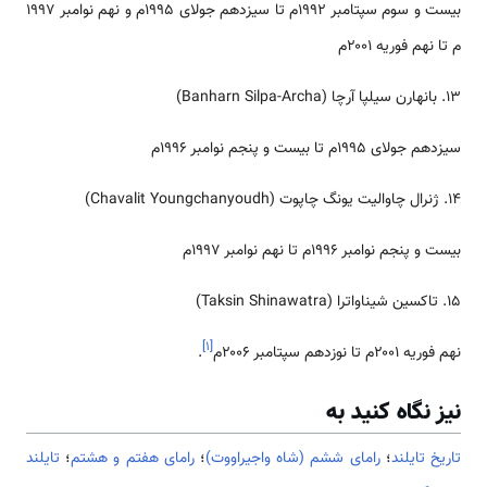
بیست و سوم سپتامبر ۱۹۹۲م تا سیزدهم جولای ۱۹۹۵م و نهم نوامبر ۱۹۹۷
م تا نهم فوریه ۲۰۰۱م
۱۳. بانهارن سیلپا آرچا (Banharn Silpa-Archa)
سیزدهم جولای ۱۹۹۵م تا بیست و پنجم نوامبر ۱۹۹۶م
۱۴. ژنرال چاوالیت یونگ چاپوت (Chavalit Youngchanyoudh)
بیست و پنجم نوامبر ۱۹۹۶م تا نهم نوامبر ۱۹۹۷م
۱۵. تاکسین شیناواترا (Taksin Shinawatra)
]
۱
[
نهم فوریه ۲۰۰۱م تا نوزدهم سپتامبر ۲۰۰۶م
.
نیز نگاه کنید به
تاریخ تایلند
؛
رامای ششم (شاه واجیراووت)
؛
رامای هفتم و هشتم
؛
تایلند