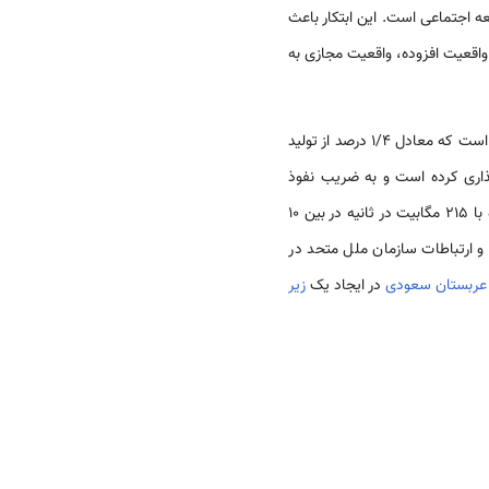
عه اجتماعی است. این ابتکار باعث
واقعیت افزوده، واقعیت مجازی به
اقتصاد دیجیتالی یک عامل حیاتی برای رشد و نوآوری است و در سال ۲۰۲۳، ۴۰.۹۴ میلیارد دلار به اقتصاد کمک کرده است که معادل 1/4 درصد از تولید
اری کرده است و به ضریب نفوذ
اینترنت 99 درصد و پوشش 77 درصد 5G در سطح ملی دست یافته است، به طوری که سرعت اینترنت تلفن همراه با ۲۱۵ مگابیت در ثانیه در بین ۱۰
ی اطلاعات و ارتباطات سازمان ملل متحد در
عربستان سعودی
در ایجاد یک
زیر