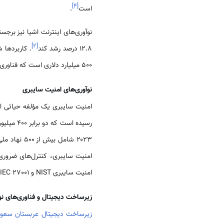
]
۴
[
است
.
]
۲
[
12.8 درصد رشد کند
. کاربردها 
500 میلیارد دلاری است که فناوری‌های پیشرفته را برای بهینه‌سازی عملکردهای شهری و ترویج پایداری ادغام می‌کند
نوآوری‌های امنیت سایبری
رسیده است که دو برابر ۴۰۰ میلیون دلار در سال ۲۰۱۹ است و با نرخ ۱۳.۷٪ رشد می‌کند(بالاتر از میانگین جهانی9/10 درصد)
۲۰۲۳ شامل بیش از ۵۰۰ نهاد ملی در هفت ارزیابی امنیت سایبری بود که تاب‌آوری پادشاهی در برابر تهدیدات سایبری را افزایش داد
امنیت سایبری NIST و ISO/IEC 27001 همسو شوند تا از زیرساخت‌های حیاتی ملی محافظت کنند
زیرساخت دیجیتال و فناوری‌های نو
زیرساخت دیجیتال عربستان سعو