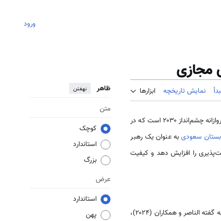
ورود
 مجازی
ظاهر
نهفتن
دأ
نمایش تاریخچه
ابزارها
متن
خود است که ناشی از ابتکار بلندپروازانه چشم‌انداز ۲۰۳۰ است که در
کوچک
بستان سعودی
به عنوان یک رهبر
استاندارد
ت‌پذیری را افزایش دهد و کیفیت
بزرگ
عرض
استاندارد
چشم‌انداز ۲۰۳۰، تحول دیجیتال را به عنوان سنگ بنای دستیابی به اهداف اقتصادی و اجتماعی خود قرار داده است. به گفته الناصر و همکاران (۲۰۲۴)،
پهن