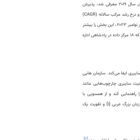
. سیاست اولویت ابر (Cloud First Policy) که در سال ۲۰۱۹ معرفی شد، پذیرش
رایانش ابری را تسریع کرده است، به طوری که پیش‌بینی می‌شود هزینه‌ها تا سال ۲۰۲۷ از ۴.۷ میلیارد دلار فراتر رود و نرخ رشد مرکب سالانه (CAGR)
آن ۲۵٪ باشد. راه‌اندازی منطقه ویژه اقتصادی رایانش ابری در سال ۲۰۲۳ و منطقه ابری گوگل در عربستان سعودی در نوامبر ۲۰۲۳، این بخش را بیشتر
تقویت می‌کند(2). علاوه بر این، مشارکت با غول‌های فناوری جهانی مانند هواوی، نوکیا، اریکسون، سیسکو و علی‌بابا (که ۱۸ مرکز داده در پادشاهی اداره
بری ایفا می‌کند. سازمان هایی
یت سایبری چارچوب‌هایی مانند
 راهنمایی کند و از همسویی با
. سازمان داده و هوش مصنوعی سعودی، ابتکارتی چون توسعه مدل زبان بزرگ عربی [1] و تقویت یک
]
۲
[