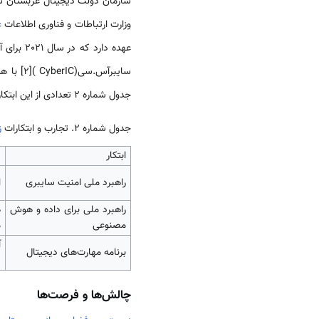
سازمان دولت دیجیتال عربستان سعو
وزارت ارتباطات و فناوری اطلاعات
ع
عهده دارد که در سال 2021 برای آموزش 10000 سعودی در مهارت‌های دیجیتال از طریق مشارکت با گوگل، آمازون، اوراکل و آی‌بی‌ام آغاز شد
سایبرآس.سی(CyberIC )[2] با هدف حمایت از بیش از 60 استارت‌آپ امنیت سایبری، به تقویت بیشتر زیست بوم امنیت سایبری کمک می‌کند
جدول شماره 2 تعدادی از این ابتکارات و تجارب
جدول شماره 2. تجارب و ابتکارات
ز
ابتکار
ش
راهبرد ملی امنیت سایبری
ا
راهبرد ملی برای داده و هوش
ه
مصنوعی
م
آ
برنامه مهارت‌های دیجیتال
س
چالش‌ها و فرصت‌ها