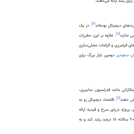
رای رشد ارائه می‌دهند.
]
۲
[
. در یک
]
۷
[
. علاوه بر این، مقررات
ی فرامرزی و الزامات محلی‌سازی
ان سعودی
دومین بازار بزرگ برای
لیارد ریالی مهارت‌های دیجیتال و ابتکاراتی مانند فدراسیون سایبری،
]
۷
[
. اقتصاد دیجیتال رو به
پروژه دریای سرخ و قیدیه ارائه
. انتظار می‌رود بازار امنیت سایبری تا سال 2027 سالانه 18 درصد رشد کند و به