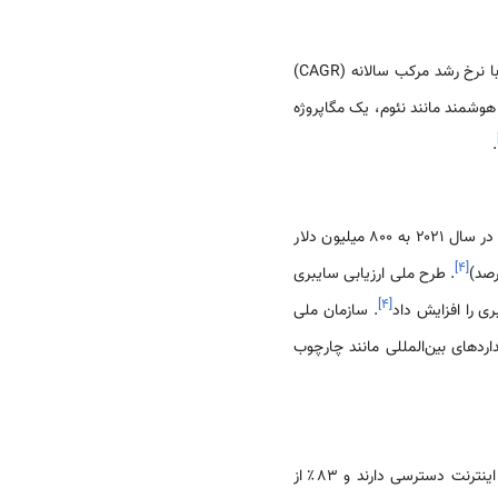
نوآوری‌های اینترنت اشیا نیز برجسته هستند و تخمین زده می‌شود که بازار تا سال 2025 به 2.9 میلیارد دلار برسد و با نرخ رشد مرکب سالانه (CAGR)
 هوشمند مانند نئوم، یک مگاپروژه
.
امنیت سایبری یک مؤلفه حیاتی از زیست بوم فضای مجازی عربستان سعودی است، به طوری که هزینه‌های سالانه در سال ۲۰۲۱ به ۸۰۰ میلیون دلار
]
۴
[
. طرح ملی ارزیابی سایبری
]
۴
[
. سازمان ملی
ت که در سال ۲۰۲۴ به روز شده‌اند تا با استانداردهای بین‌المللی مانند چارچوب
از پیشرفته‌ترین زیرساخت‌ها در منطقه است، به طوری که ۹۰٪ از جمعیت به اینترنت دسترسی دارند و ۸۳٪ از