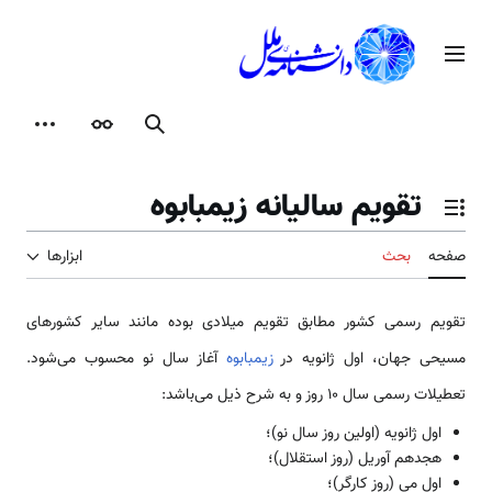
رش
ه
منوی اصلی
حتوا
جستجو
ظاهر
ابزارها
تقویم سالیانه زیمبابوه
تغییر وضعیت فهرست محتویات
صفحه
بحث
ابزارها
تقویم رسمی کشور مطابق تقویم میلادی بوده مانند سایر کشورهای
مسیحی جهان، اول ژانویه در
زیمبابوه
آغاز سال نو محسوب می‌شود.
تعطیلات رسمی سال 10 روز و به شرح ذیل می‌باشد:
اول ژانویه (اولین روز سال نو)؛
هجدهم آوریل (روز استقلال)؛
اول می (روز کارگر)؛