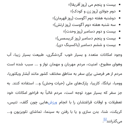
بیست و پنجم می (روز آفریقا)؛
دوم جولای (روز زن و کودک)؛
دوشنبه هفته دوم آگوست (روز قهرمان)؛
سه شنبه هفته دوم آگوست (روز ارتش)؛
بیست و دوم دسامبر (روز وحدت)؛
بیست و پنجم دسامبر (روز کریسمس)؛
بیست و ششم دسامبر (باکسینگ دی).
وجود امکانات متعدد و بسیار خوب گردشگری، طبیعت بسیار زیبا، آب
وهوای مطبوع، امنیت، مردم مهربان و مهمان نواز و ... سبب شده است
مردم از هر فرصتی برای سفر به مناطق مختلف کشور مانند آبشار ویکتوریا،
وومبا، نیانگا، کاریبا، پارک‌های ملی (حیات وحش) و... استفاده کنند. به
جز سفر که بسیار مورد توجه است، مردم غالباً به فراخور امکانات خود
تعطیلات و اوقات فراغتشان را با انجام
ورزش‌
هایی چون گلف، تنیس،
کریکت، شنا، بدن سازی و یا با رفتن به سینما، تماشای تلویزیون و...
]
۱
[
می‌گذرانند
.