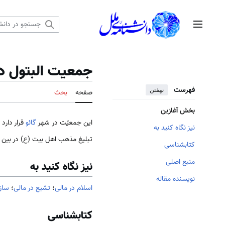
رش
ه
منوی اصلی
حتوا
جمعیت البتول در
فهرست
نهفتن
صفحه
بحث
بخش آغازین
این جمعیّت در شهر
گائو
قرار دارد
نیز نگاه کنید به
تبلیغ مذهب اهل بیت (ع) در بین 
کتابشناسی
منبع اصلی
نیز نگاه کنید به
نویسنده مقاله
اسلام در مالی
؛
تشیع در مالی
؛
ساز
کتابشناسی