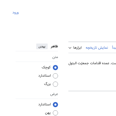
ورود
ظاهر
نهفتن
دأ
نمایش تاریخچه
ابزارها
متن
ت. عمده اقدامات جمعیّت البتول
کوچک
استاندارد
بزرگ
عرض
استاندارد
پهن