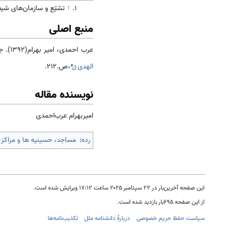
↑
تشیّع و سازمان‌های شیعی
منبع اصلی
عرب احمدی، امیر بهرام(1392). جامعه و فرهنگ
الهدی
،ص.212.
نویسنده مقاله
امیربهرام‌ عرب‌احمدی
رده
:
مساجد، حسینیه ها و مراکز 
این صفحه آخرین‌بار در ‏۲۲ سپتامبر ۲۰۲۵ ساعت ‏۱۷:۱۲ ویرایش شده است.
از این صفحه ۶۹۵بار بازدید شده است.
سیاست حفظ حریم خصوصی
دربارهٔ دانشنامه ملل
تکذیب‌نامه‌ها