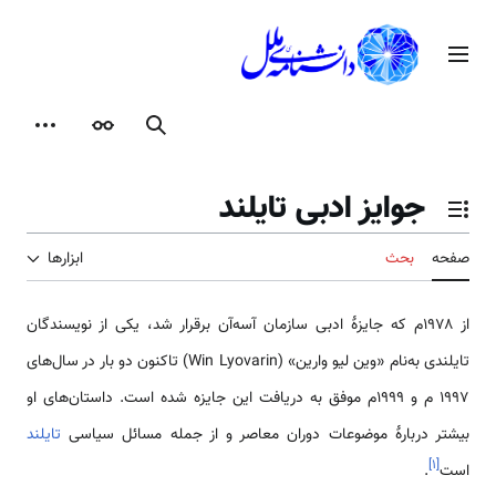
رش
ه
منوی اصلی
حتوا
جستجو
ظاهر
ابزارها
جوایز ادبی تایلند
تغییر وضعیت فهرست محتویات
صفحه
بحث
ابزارها
از ۱۹۷۸م که جایزهٔ ادبی سازمان آسه‌آن برقرار شد، یکی از نویسندگان
تایلندی به‌نام «وین لیو وارین» (Win Lyovarin) تاکنون دو بار در سال‌های
۱۹۹۷ م و ۱۹۹۹م موفق به دریافت این جایزه شده است. داستان‌های او
بیشتر دربارهٔ موضوعات دوران معاصر و از جمله مسائل سیاسی
تایلند
]
۱
[
است
.