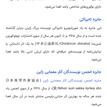
دارای نوآوری‌های شاخص باشد اهدا می‌شود.
جایزه تانیزاکی
این جایزه به یاد جون‌ایچیرو تانیزاکی نویسنده بزرگ ژاپنی بنیان گذاشته
شده است و از سال 1965 م تا کنون هر سال از سوی انتشارات چوئوکورون
شین‌شا (中央公論新社/Chūōkōron shinsha) به یک اثر داستانی یا
نمایش‌نامه از نویسنده‌ای حرفه‌ای که دارای ارزش ادبی بالا باشد اهدا
می‌شود.
جایزه انجمن نویسندگان آثار معمایی ژاپن
جایزه انجمن نویسندگان آثار معمایی ژاپن
(日本推理作家協会
賞/Nihon suiri sakka kyōkai shō)، از سال 1948 م از سوی انجمن یاد
شده هر ساله به بهترین اثر جنایی-پلیسی منتشر شده در آن سال اهدا
می‌شود.