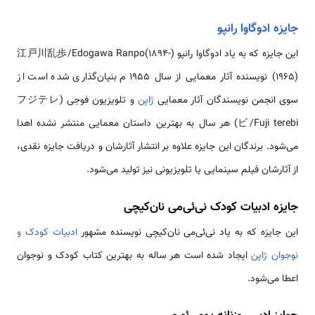
جایزه ادوگاوا رانپو
این جایزه که به یاد ادوگاوا رانپو (江戸川乱歩/Edogawa Ranpo(1894-
1965)) نویسنده آثار معمایی از سال 1955 م بنیان‌گذاری شده است از
سوی انجمن نویسندگان آثار معمایی
ژاپن
و تلویزیون فوجی (フジテレ
ビ/Fuji terebi) هر سال به بهترین داستان معمایی منتشر نشده اهدا
می‌شود. برندگان این جایزه علاوه بر انتشار آثارشان و دریافت جایزه نقدی،
از آثارشان فیلم سینمایی یا تلویزیونی نیز تولید می‌شود.
جایزه ادبیات کودک نی‌ئی‌می نان‌کیچی
این جایزه که به یاد نی‌ئی‌می نان‌کیچی نویسنده مشهور
ادبیات کودک و
نوجوان ژاپن
ایجاد شده است هر ساله به بهترین کتاب کودک و نوجوان
اعطا می‌شود.