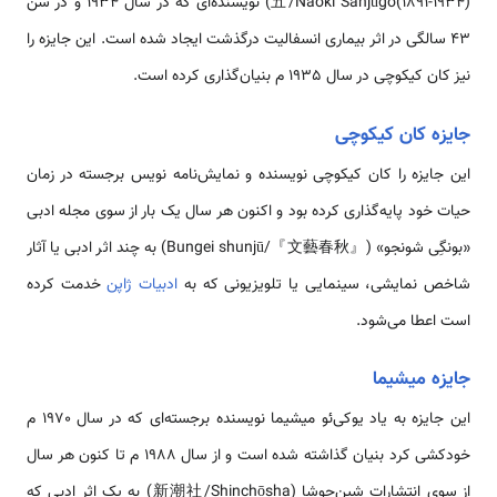
五/Naoki Sanjūgo(1891-1934)) نویسنده‌ای که در سال 1934 و در سن
43 سالگی در اثر بیماری انسفالیت درگذشت ایجاد شده است. این جایزه را
نیز کان کیکوچی در سال 1935 م بنیان‌گذاری کرده است.
جایزه کان کیکوچی
این جایزه را کان کیکوچی نویسنده و نمایش‌نامه نویس برجسته در زمان
حیات خود پایه‌گذاری کرده بود و اکنون هر سال یک بار از سوی مجله ادبی
«بونگِی شونجو» (『文藝春秋』/Bungei shunjū) به چند اثر ادبی یا آثار
شاخص نمایشی، سینمایی یا تلویزیونی که به
ادبیات ژاپن
خدمت کرده
است اعطا می‌شود.
جایزه میشیما
این جایزه به یاد یوکی‌ئو میشیما نویسنده برجسته‌ای که در سال 1970 م
خودکشی کرد بنیان گذاشته شده است و از سال 1988 م تا کنون هر سال
از سوی انتشارات شین‌چوشا (新潮社/Shinchōsha) به یک اثر ادبی که