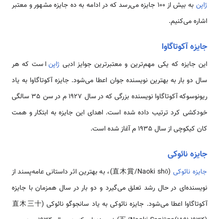
ژاپن
به بیش از 100 جایزه می‌رسد که در ادامه به ده جایزه مشهور و معتبر
اشاره می‌کنیم.
جایزه آکوتاگاوا
این جایزه که یکی مهم‌ترین و معتبرترین جوایز ادبی
ژاپن
است که هر
سال دو بار به بهترین نویسنده جوان اعطا می‌شود. جایزه آکوتاگاوا به یاد
ریونوسوکه آکوتاگاوا نویسنده بزرگی که در سال 1927 م در سن 35 سالگی
خودکشی کرد ترتیب داده شده است. اهدای این جایزه به ابتکار و همت
کان کیکوچی از سال 1935 م آغاز شده است.
جایزه نائوکی
جایزه نائوکی
(直木賞/Naoki shō)، به بهترین اثر داستانی عامه‌پسند از
نویسنده‌ای در حال رشد تعلق می‌گیرد و دو بار در سال همزمان با جایزه
آکوتاگاوا اعطا می‌شود. جایزه نائوکی به یاد سانجوگو نائوکی (直木三十