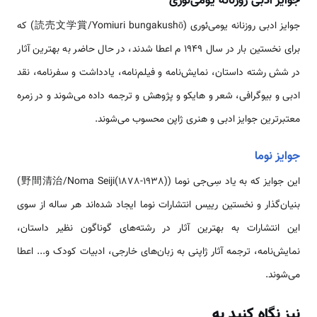
جوایز ادبی روزنانه یومی‌ئوری
جوایز ادبی روزنانه یومی‌ئوری (読売文学賞/Yomiuri bungakushō) که
برای نخستین بار در سال 1949 م اعطا شدند، در حال حاضر به بهترین آثار
در شش رشته داستان، نمایش‌نامه و فیلم‌نامه، یادداشت و سفرنامه، نقد
ادبی و بیوگرافی، شعر و هایکو و پژوهش و ترجمه داده می‌شوند و در زمره
معتبرترین جوایز ادبی و هنری ژاپن محسوب می‌شوند.
جوایز نوما
این جوایز که به یاد سِی‌جی نوما (野間清治/Noma Seiji(1878-1938))
بنیان‌گذار و نخستین رییس انتشارات نوما ایجاد شده‌اند هر ساله از سوی
این انتشارات به بهترین آثار در رشته‌های گوناگون نظیر داستان،
نمایش‌نامه، ترجمه آثار ژاپنی به زبان‌های خارجی، ادبیات کودک و... اعطا
می‌شوند.
نیز نگاه کنید به