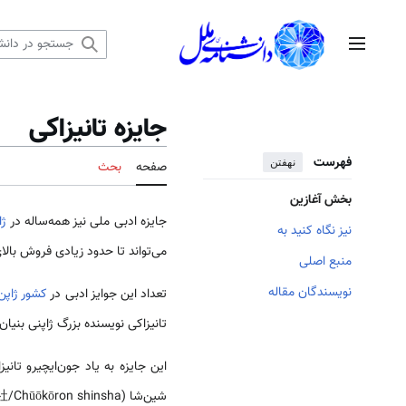
رش
ه
منوی اصلی
حتوا
جایزه تانیزاکی
فهرست
نهفتن
صفحه
بحث
بخش آغازین
جایزه ادبی ملی نیز همه‌ساله در
ژا
نیز نگاه کنید به
می‌تواند تا حدود زیادی فروش بالا
منبع اصلی
نویسندگان مقاله
تعداد این جوایز ادبی در
کشور ژاپن
تانیزاکی نویسنده بزرگ ژاپنی بنی
شین‌شا (中央公論新社/Chūōkōron shinsha) به یک اثر داستانی یا نمایش‌نامه از نویسنده‌ای حرفه‌ای که دارای ارزش ادبی بالا باشد اهدا می‌شود.