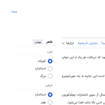
ورود
ظاهر
نهفتن
دأ
نمایش تاریخچه
ابزارها
متن
د که دریافت هر یک از این جوایز
کوچک
استاندارد
 است.این جایزه به یاد جون‌ایچیرو
بزرگ
عرض
استاندارد
ه بزرگ ژاپنی بنیان گذاشته شده است و از سال 1965 م تا کنون هر سال از سوی انتشارات چوئوکورون
پهن