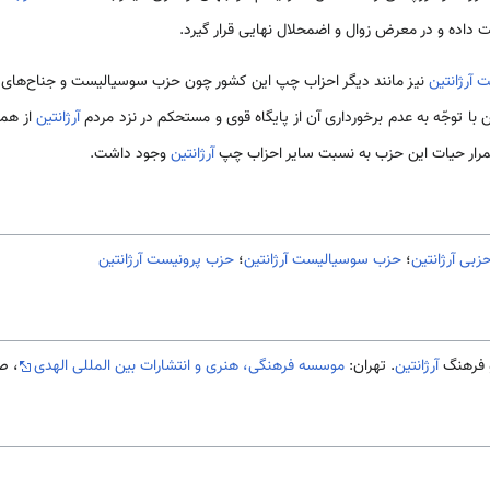
 داده و در معرض زوال و اضمحلال نهایى قرار گیرد.
ت
آرژانتین
نیز مانند دیگر احزاب چپ این کشور چون حزب سوسیالیست و جناح‌هاى وا
کن با توجّه به عدم برخوردارى آن از پایگاه قوى و مستحکم در نزد مردم
آرژانتین
از هما
ستمرار حیات این حزب به نسبت سایر احزاب چپ
آرژانتین
وجود داشت.
زبی آرژانتین
؛
حزب سوسیالیست آرژانتین
؛
حزب پرونیست آرژانتین
آرژانتین
. تهران:
موسسه فرهنگی، هنری و انتشارات بین المللی الهدی
، ص171-