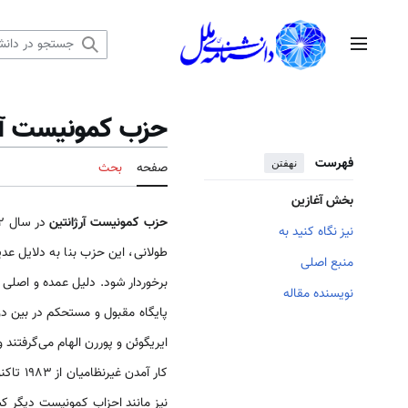
رش
ه
منوی اصلی
حتوا
حزب کمونيست آر
فهرست
نهفتن
صفحه
بحث
بخش آغازین
حزب کمونیست آرژانتین
در سال ۱۹۲۲و توسّط «پنلون» (Penelon) از نخستین کمونیست‌هاى وابسته به
نیز نگاه کنید به
طولانی، این حزب بنا به دلایل عدی
منبع اصلی
برخوردار شود. دلیل عمده و اصلى 
نویسنده مقاله
پایگاه مقبول و مستحکم در بین 
ایریگوئن و پوررن الهام مى‌گرفتند 
کار آمدن غیرنظامیان از ۱۹۸۳ تاکنون نیز، پایگاه قوی ‌تر احزاب غیرچپ پرونیست و رادیکال در نزد مردم از یک‌ سو و تأثیرپذیرى حزب کمونیست
نیز مانند احزاب کمونیست دیگر ک