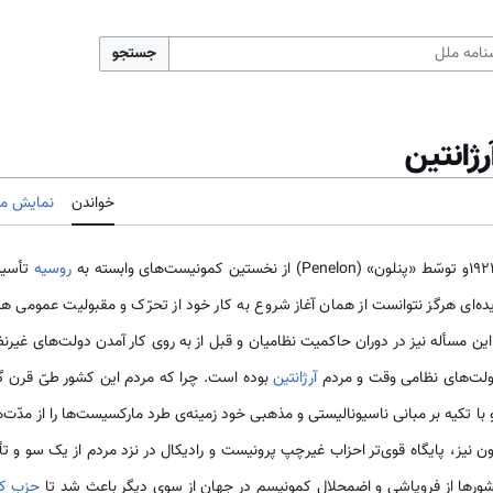
جستجو
ژانتين
خواندن
نمایش مب
روسیه
تأسیس 
ده‌اى هرگز نتوانست از همان آغاز شروع به کار خود از تحرّک و مقبولیت عمومى هم
این مسأله نیز در دوران حاکمیت نظامیان و قبل از به روى کار آمدن دولت‌هاى غیرن
دولت‌هاى نظامى وقت و مردم
آرژانتین
بوده است. چرا که مردم این کشور طىّ قرن گذش
و با تکیه بر مبانى ناسیونالیستى و مذهبى خود زمینه ‌ی طرد مارکسیست‌ها را از مدّت‌
شورها از فروپاشى و اضمحلال کمونیسم در جهان از سوى دیگر باعث شد تا
حزب ک