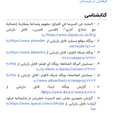
فرهنگی در عربستان
کتابشناسی
↑
البحث عن السينما في العراق: مفهوم وصناعة ومقاربة إحصائية
مع نماذج أخرى"؛ القدس العربی؛ قابل بازیابی
از
https://www.alquds.co.uk/B9/
↑
وبگاه موقع مسلم؛ قابل بازیابی از
https://www.almoslim.
net/node/152002
↑
وبگاه شبکه الکوثر؛ قابل بازیابی از
https://www.alkawtha
rtv.ir/category/1349/1
↑
مسلسل البرائة الضائعة؛ وبگاه آی فیلم؛ قابل بازیابی از
http
s://ar.ifilmtv.ir/Series/Content/13331/
↑
مسلسل العاصمة؛ وبگاه شبکه الکوثر؛ قابل بازیابی از
http
s://www.alkawthartv.ir/category/2384
↑
گزارش وبگاه ‌ایبنا؛ قابل بازیابی از
https://www.ibna.ir/news/518607/
↑
گزارش تصویری بخش دوم کنسرت شجریان در سلیمانیه عراق؛
آپارات؛ قابل بازیابی از
https://www.aparat.com/v/b45sb
hw