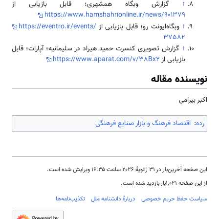
↑
گزارش وبگاه همشهری؛ قابل بازیابی از
https://www.hamshahrionline.ir/news/901379
↑
وبگاه‌ایونت رو؛ قابل بازیابی از
https://eventro.ir/events/
37582
↑
گزارش تصویری کنسرت حمید هیراد در سلیمانیه؛ آپارات؛ قابل
بازیابی از
https://www.aparat.com/v/38Bx2
نویسنده مقاله
اکبر بیرامی
رده
:
اقتصاد فرهنگ و بازار صنایع فرهنگی
این صفحه آخرین‌بار در ‏۳۱ ژانویهٔ ۲۰۲۶ ساعت ‏۱۶:۳۵ ویرایش شده است.
از این صفحه ۱٬۰۲۱بار بازدید شده است.
سیاست حفظ حریم خصوصی
دربارهٔ دانشنامه ملل
تکذیب‌نامه‌ها