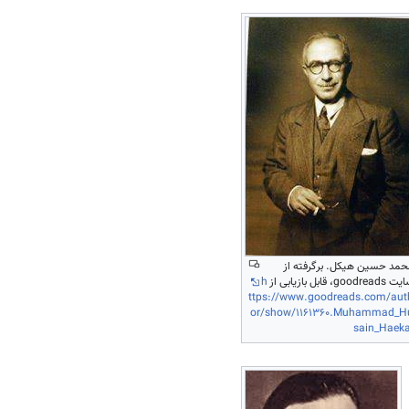
حمد حسین هیکل. برگرفته از
goodread، قابل بازیابی از
h
ttps://www.goodreads.com/aut
or/show/1161360.Muhammad_H
sain_Haeka