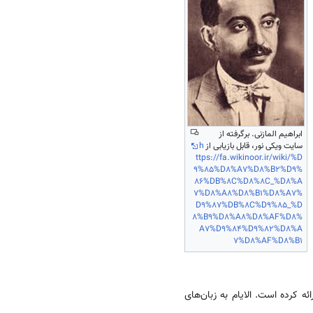
ابراهیم المازنی. برگرفته از
سایت ویکی نور، قابل بازیابی از
h
ttps://fa.wikinoor.ir/wiki/%D
9%85%D8%A7%D8%B2%D9%
86%DB%8C%D8%8C_%D8%A
7%D8%A8%D8%B1%D8%A7%
D9%87%DB%8C%D9%85_%D
8%B9%D8%A8%D8%AF%D8%
A7%D9%84%D9%82%D8%A
7%D8%AF%D8%B1
ئه کرده است. الایام به زبان‌های