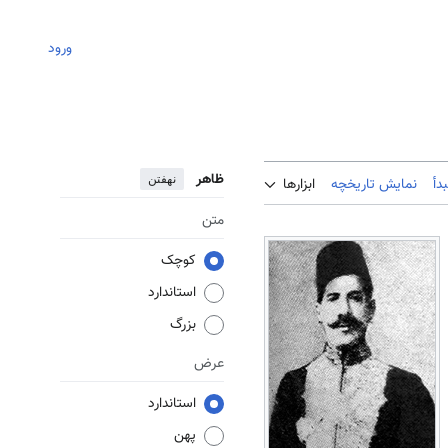
ورود
ظاهر
نهفتن
دأ
نمایش تاریخچه
ابزارها
متن
کوچک
استاندارد
بزرگ
عرض
استاندارد
پهن