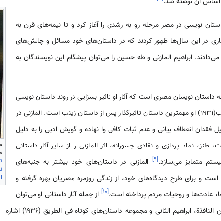
 اساس آن نوشته شد.
تان نویسی در مصر مرحله رو به رشدی را آغاز کرد و تا نیمه‌های قرن به
ری در این سال‌ها ظهور کردند که در داستان‌های خود مسائل و چالش‌های
می‌دادند. ابراهیم المازنی و طه حسین را می‌توان پیشگام این نویسندگان به
مازنی(1889-1949) از جمله داستان نویسان مصری است که آثار او تاثیر بسزایی در روند داستان نویسی
مصر داشت. داستان ابراهیم الکاتب(1931) او مهمترین داستان تاثیرگذار پس از داستان زینب است. المازنی در
لیل فقدان انعطاف بیانی و عدم ثبات کافی وا نهاده و گویش ادبی را به دلیل
م
طنز، نماد پردازی و نقادی جسورانه، اثر المازنی را از سایر آثار داستانی
سایت s
]
۹
[
h
ستم متمایز می‌سازد.
المازنی در داستان‌های خود بیشتر به جنبه‌های
u
l
است و برای طرح دیدگاه‌های خود، از زندگی روزمره مصریان بهره گرفته و
]
۱۰
[
، عادت‌ها و روحیات مردم پرداخته است.
از جمله آثار داستانی او می‌توان
به علی الهامش، عود علی بدء، من النافذة، ابراهیم الثانی و مجموعه داستان‌های کوتاه فی الطریق (1936) اشاره