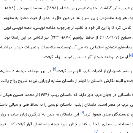
زمینه‌های داستان نویسی را در زبان عربی تاثیر گذاشت. حدیث عیسی بن هشام (1898) از محمد المویلحی (1858-
‌ها بود، هر چند مغشوش و بی سر و ته، در عین حال تا حدی از حیث محتوا به مفهوم
لاش کرد تا با این اثر خود با تقلید از چارچوب مقامه­ نویسی، قصه نویسی نوین
کتاب لیالی سطیح (1907-1908) از حافظ ابراهیم (1870-1932) نیز تلاشی در این راستا بود.
قام‌ه­ای انتقادی اجتماعی که طی آن نویسنده، ملاحظات و نظریات خود را در ادبیا
]
۵
[
او نیز در نوشته خود از آثار داستانی غرب، الهام گرفت.
]
۱
[
 مصر همچنان از ادبیات غرب الهام می‌گرفت.
در این مرحله، ترجمه داستان‌ه
 البته نگارش داستان با الهام از داستان مشابه اروپایی نیز به تدریج رواج یافت.
بسیاری از پژوهشگران حوزه ادبیات داستانی در جهان عرب باور دارند که داستان زینب (1914) از محمد حسین
ی عرب در مصر است. داستان زینب، داستان نویسی را به لحاظ فنی و مبانی داست
]
۶
[
ای نویسندگان بعدی هموار کرد.
این داستان به دلیل به کارگیری زبان ساده و روان
 مخاطبان بسیاری را جذب کند و چنان مورد توجه و استقبال قرار گرفت که سناری
]
۷
[