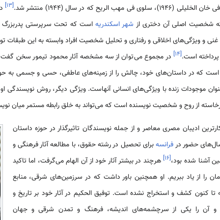
]
۱۳
[
دا
که شخصیت اصلی آن دختری از
شهر اسکندریه
است که تحت سرپرستی پدربزرگ قرار
غنی و ویژگی‌های اخلاقی و رفتاری و تحلیل شخصیت افراد وابسته به این طبقات تو
]
۱۴
[
رداخته است.
در مجموع می‌توان از سه مشخصه آثار محمود تیمور سخن گفت. 
ب است که در داستان‌های خود، چالش را از زمینه‌های عاطفی، حسی و جسمی به حوز
عنوان موجودات زنده با ویژگی‌های انسانی آنهاست. ویژگی دیگر، روش نویسندگی ا
رخاسته از روح و شخصیت نویسنده است که می‌تواند به خلق رابطه مستمر میان نویسند
حکیم (1898-1973) از پرکارترین ادیبان مصری معاصر و از جمله نویسندگان تاثیرگذار در حوزه داستان
سال‌های حضور در
فرانسه
برای تحصیل در رشته حقوق، با مطالعه آثار فرهنگی و
]
۱۶
[
ین آشنا شده بود،
هرچند در بیشتر آثار خود از آن الهام می‌گرفت، اما تاکید
ن را از یاد ببریم. او همچنین باور داشت که در سرزمین‌های شرقی، منابع
 تا کنون کشف و استخراج نشده است. توفیق الحکیم در آثار خود بر تاریخ و
 و آن را یکی از سرچشمه‌های اندیشه، فرهنگ و تمدن شرقی و جهان