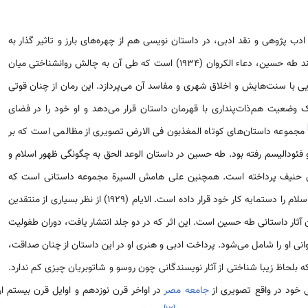
1-1973) علاوه بر ادب پژوهی و نقد ادبی، در داستان نویسی هم از چهره‌های بارز و تاثیر گذار به
شمار می‌رود. مهمترین داستان بلند طه حسین، دعاء الکروان (1934) است که طی آن به چالش روانشناختی میان
ی با سنت‌­هایش و اخلاق شهری و مفاسد آن می‌پردازد. این رمان از چنان قوتی
ک وضعیت هم‌ذات­‌پنداری با قهرمان داستان قرار می‌دهد و او خود را در فضای
مجموعه داستان‌های کوتاه المغذبون فی الارض تصویری از مظالمی است که بر
فئودالیسم رفته بود. طه حسین در داستان الوعد الحق به چگونگی ظهور اسلام و
ین حنیف پرداخته است. همچنین علی هامش السیرة مجموعه داستانی است که
سیره پیامبر و شخصیت‌های صدر اسلام را دستمایه کار خود قرار داده است. الایام (1929) از نظر بسیاری از منتقدین
 آثار داستانی طه حسین است. این اثر که در دو جلد انتشار یافت، دوران طفولیت
انی او را شامل می‌شود. پرداخت ادبی و هنری او در این داستان از چنان صداقت،
 بلحاظ زیبا شناختی از آثار نویسندگانی چون روسو و شاتوبریان چیزی کم ندارد.
 خود در واقع تصویری از
جامعه مصر
در اواخر قرن نوزدهم و اوایل قرن بیستم ارا