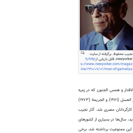
نجیب محفوظ. برگرفته از سایت
newyorker، قابل بازیابی از
http
s://www.newyorker.com/magaz
ine/1990/07/02/man-of-gamaliya
لاقدار و همس الجنون که در زمره
اولین آثار داستانی کوتاه اوست، از جمله دیگر داستان‌های کوتاه ادبی محفوظ می‌توان به تحت المظلة (1969)، شهر العسل (1971) و الجریمة (1973)
ارگردانان مصری شد. آثار نجیب
، سال‌ها در بسیاری از کشورهای
ان اولین نویسنده عرب جایزه نوبل در ادبیات را در سال 1988 دریافت کرد، این ممنوعیت برداشته شد. برخی