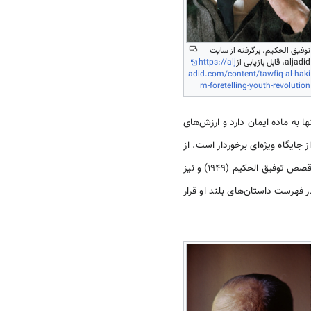
توفیق الحکیم. برگرفته از سایت
aljadid، قابل بازیابی از
https://alj
adid.com/content/tawfiq-al-haki
m-foretelling-youth-revolution
 به ماده ایمان دارد و ارزش‌های
جایگاه ویژه‌ای برخوردار است. از
جمله داستان‌های کوتاه او: راقصة المعبد (1938)، عهد الشیطان(1939)، شجرة الحکم (1945) و مجموعه اول و دوم قصص توفیق الحکیم (1949) و نیز
 الرباط المقدس (1944) و عصفور من الشرق نیز در فهرست داستان‌های بلند او قرار