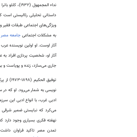
نداء المجمهول (1932)، کلئو باترا فی خان الخلیلی (1946)، سلوی فی مهب الریح که در سال (1944) منتشر شد.
داستانی تحلیلی رئالیستی است 
ویژگی‌های اجتماعی طبقات فقیر و 
به مشکلات اجتماعی
جامعه مصر
پ
آثار اوست. او اولین نویسنده عر
آثار او، شخصیت پردازی افراد به 
جاری می‌سازد، زنده و پویاست و ب
توفیق ال
نویسی به شمار می‌رود. او که در 
ادبی غرب، با انواع ادبی این سرزم
می‌کرد که نبایستی ضمیر شرقی ما
نهفته فکری بسیاری وجود دارد که
تمدن مصر تاکید فراوان داشت