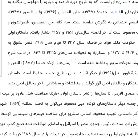
د. کفاح طیبة (1944) از جمله داستان‌های اوست که به تاریخ دوره فراعنه و مبارزه با مهاجمان بیگانه به
ن‌های ال
قاهره
الجدیدة (1945)، خان الخلیلی (1946)، زقاق المدق (1947)،
194) با رویکرد رئالیسم اجتماعی به نگارش درآمده است. سه گانه بین القصرین، قصرالشوق و
السکریة از جمله شاهکارهای نجیب محفوظ است که در فاصله سال‌های 1956 و 1957 انتشار یافت. داستان اولی
به تحولات سیاسی اجتماعی دوره حکومت ملک فؤاد در فاصله سال 1917 تا قیام سال 1919، قصر الشوق به
تحولات سیاسی اجتماعی سال‌های 1924 تا 1927 و السکریة به تحولات سال‌های 1935 تا 1944 در قالب شرح
]
۱۹
[
وند تحولات مزبور پرداخته شده است.
رمان‌های اولاد حارتنا (1957)، اللص و
الکلاب (1961) ، الطریق (1964) و ثرثرة فوق النیل(1966) از دیگر آثار داستانی مطرح نجیب محفوظ است. داستان
سندگان و ناقدان ادبی قرار گرفت و مناقشات و مجادلاتی را در محافل ادبی پدید
مای الازهر، تا سال‌ها از نشر داستان اولاد حارتنا ممانعت شد. علاوه بر عبث ا
ز آثار داستانی نجیب محفوظ اساس سناریو برای ساخت فیلم‌های سینمایی توسط ک
ازش انور سادات رئیس جمهور مصر با اسرائیل و امضای موافقت نامه صلح کمپ دیوید
عرب تحریم بود. پس از آنکه محفوظ به عنو