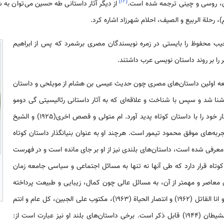
]
۱۲
[
ی، روسی و چینی ترجمه شده است.
از دیگر آثار داستانی طه حسین می‌توان به 
، رحلة الربیع و الصیف، احلام شهرزاد اشاره کرد.
جیب محفوظ را بایستی در زمره نویسندگان مصری برشمرد که پس از ابراهیم
 را بر روند داستان نویسی عرب داشتند.
ر(1894-1973) با مطالعه اولین داستان‌های مصری چون حدیث عیسی بن هشام از مویلحی و داستان
نا شد و سپس با شناخت و علاقه‌ای که به آثار داستانی رئالیسیتی گی دومو
پاسان فرانسوی پیدا کرد، اولین آثار خود را با داستان کوتاه پدید آورد. ام متولی و قصص اخری(1925) و الشیخ
قصص اخری (1935) از تجربه‌های موفق محمود تیمور است. هرچند او به عنوان بنیانگذار داستان کوتاه
معرفی شده است، داستان‌های بلندی نیز از او بر جای مانده است و در فهرست
داستان بلند و کوتاه قرار دارد که طی آنها نه تنها به مسائل اجتماعی و سیاسی جامعه زمان
ن معاصر و مهمتر از آن، به مسائل عالی چون کمال، زیبایی و طبیعت پرداخته
است. از جمله داستان‌های کوتاه او انا القاتل (1962) و انتصار الحیاة (1963)، مکتوب علی الجبین، کل عام و انتم
بخیر، ابو الشوارب (1953)، بنت الشیطان (1944) قابل ذکر است. برخی داستان‌های بلند او نیز عبارت است از: