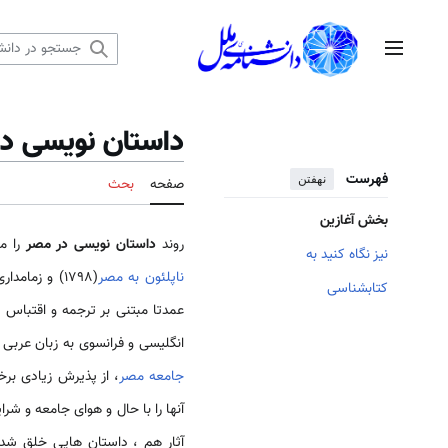
رش
ه
منوی اصلی
حتوا
داستان نویسی د
فهرست
نهفتن
صفحه
بحث
بخش آغازین
روند
داستان نویسی در مصر
را می
نیز نگاه کنید به
ناپلئون به مصر
(1798) و زما
کتابشناسی
عمدتا مبتنی بر ترجمه و اقتباس 
انگلیسی و فرانسوی به زبان عربی
جامعه مصر
، از پذیرش زیادی برخ
آنها را با حال و هوای جامعه و ش
آثار هم ، داستان هایی خلق شد 