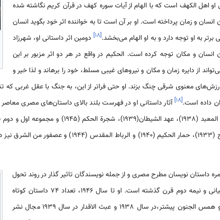
نی او اهل الکهف است که با الهام از آیات سوره کهف در قرآن کریم نگاشته شده
سان و زمان پرداخته است. او بر آن است تا به خواننده اثر خود بگوید انسان
]
۱۸
[
تر به او توجه دارد و به او الهام می‌بخشد.
دومین اثر داستانی او، شهرزاد
انسان و مکان توجه کرده است. الحکیم در واقع در هر دو اثر مزبور بر این
­‌تواند از دایره زمان و مکان و نیروهای غیبی مسلط، خود را برهاند و لذا خیر و
ش‌های معنوی شرقی چنگ بزند. او حتی فراتر از این، به جنگ با عقل غربی که تنها
]
۱۸
[
ان داده است.
آثار داستانی او در فهرست بلند بالای داستان‌های مصری معاصر از 
تاریخ حیاة معدة است. عودة الروح (1933)، حمار الحکیم (1940) و
(1911-2006) هم در زمره داستان نویسان مطرح مصری و از جمله نویسندگان تاثیر گذار در روند تحول
ادبیات معاصر عرب در دهه­‌های میانی و نیمه دوم قرن گذشته است. او تا سال 1946، تعداد 74 داستان کوتاه
نوشت و اولین داستان‌های بلند او همس الجنون پیشتر،در سال 1938 و عبث الاقدار در سال 1939 مجال نشر