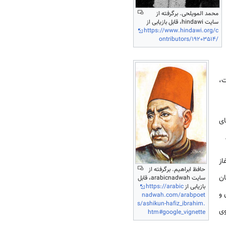
محمد المویلحی. برگرفته از
سایت hindawi، قابل بازیابی از
https://www.hindawi.org/c
ontributors/19203514/
ت،
ای
 هیکل آغاز
حافظ ابراهیم. برگرفته از
ان
سایت arabicnadwah، قابل
بازیابی از
https://arabic
 و
nadwah.com/arabpoet
s/ashikun-hafiz_ibrahim.
وی
htm#google_vignette