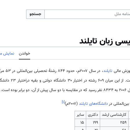
جستجو
یسی زبان تایلند
خواندن
نمایش مب
موزش عالی
تایلند
، در سال
راختیار ۲۳ دانشگاه خصوصی بوده است. شمار کل
، دو برابر بوده است.
]
۱
[
دانشگاه‌های تایلند
(۲۰۰۷م)
کارشناسی ارشد
دکتری
سایر
۱۵
۱۹۹
۲۵۹