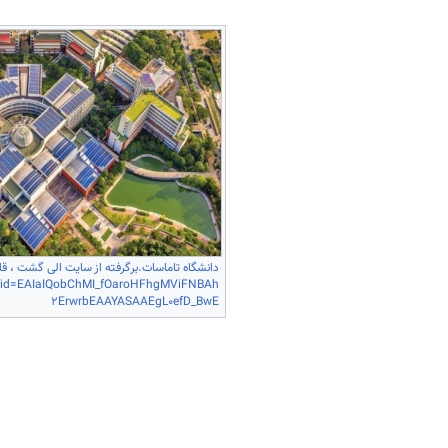
دانشگاه تاماسات.برگرفته از سایت الی گشت ، قابل
clid=EAIaIQobChMI_fOaroHFhgMViFNBAh
2ErwrbEAAYASAAEgL0efD_BwE