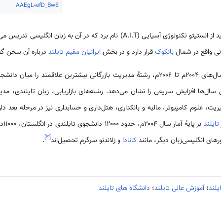
AAEgL0efD_BwE
افزون بر دانشگاه‌های ذکر شده، باید از انستیتو تکنولوژی آسیایی (A.I.T) نام برد که د
نی واقع در شمال
بانکوک
قرار دارد و در بخش
ایرانیان مقیم تایلند
درباره آن سخن گفت
ا میان دانشجویان خارجی
سال‌ها افزایش سریعی را نشان می‌دهد. رشته‌های بازاریابی، زبان تایلندی، مدیر
ریت، علوم کامپیوتر، مالیه و بانکداری، هتل‌داری و حسابداری نیز در مرحله بعد د
تایلند
بر پایهٔ آمار سال ۲۰۰۴م، حدود ۱۲۰۰۰ دانشجوی تایلندی در انگلستان، ۱۱۰۰۰دانشجو در
]
۴
[
ورهای انگلیسی‌زبان دیگر، مانند
کانادا
و زلاندنو سرگرم تحصیل‌اند
.
یلند
؛
آموزش عالی تایلند
؛
دانشگاه های تایلند