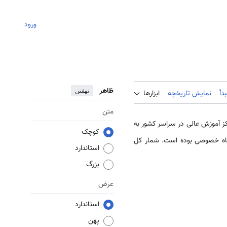
ورود
ظاهر
نهفتن
دأ
نمایش تاریخچه
ابزارها
متن
 ۲۰۰۷م، حدود ۸۴۴ رشتهٔ تحصیلی بین‌المللی در ۵۳ مرکز آموزش عالی در سراسر کشور به
کوچک
استاندارد
بزرگ
عرض
استاندارد
پهن