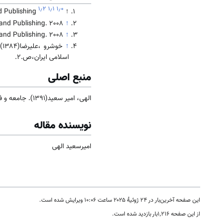
۱٫۲
۱٫۱
۱٫۰
d Publishing
↑
↑
g and Publishing. 2008
↑
g and Publishing. 2008
↑
خوشرو ،علیرضا(۱۳۸۴).انگلیسی در
اسلامی ایران،ص.2.
منبع اصلی
الهی، امیر سعید(1391). جامعه و فرهنگ
نویسنده مقاله
امیرسعید الهی
این صفحه آخرین‌بار در ‏۲۴ ژوئیهٔ ۲۰۲۵ ساعت ‏۱۰:۰۶ ویرایش شده است.
از این صفحه ۱٬۲۱۶بار بازدید شده است.