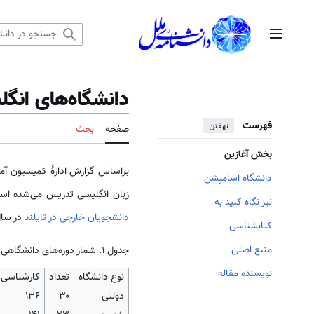
رش
ه
منوی اصلی
حتوا
دانشگاه‌های انگل
فهرست
نهفتن
صفحه
بحث
بخش آغازین
براساس گزارش ادارهٔ کمیسیون آ
دانشگاه اسامپشن
زبان انگلیسی تدریس می‌شده است. از این میان ۶۰۹ رشته در اختیار ۳۰ دانشگاه دولتی و بقیه د
نیز نگاه کنید به
دانشجویان خارجی در تایلند
در سال ۲۰۰۶ به ۸۴۳۴ نفر رسید که در مقایسه با دو سال پیش از آن
کتابشناسی
منبع اصلی
جدول 1. شمار دوره‌های دانشگاهی بین‌المللی در
نویسنده مقاله
نوع دانشگاه
تعداد
کارشناسی
دولتی
۳۰
۱۳۶