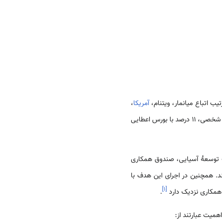
آمریکا
،
و دیگر کشورها (از جمله ایران) قرار دارند. حدود ۸۰ درصد این عده با هزینهٔ شخصی، ۱۱ درصد با بورس اعطایی
نک توسعهٔ آسیایی، صندوق همکاری
د. همچنین در اجرای این هدف با
]
۱
[
مکاری نزدیک دارد
.
همیت عبارتند از: