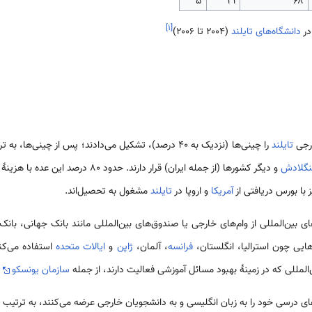
۵
۲۱
۶۸
]
۱
[
دانشگاه‌های تایلند
(۲۰۰۴ تا ۲۰۰۶)
تایلند
را چینی‌ها (نزدیک به ۴۰ درصد)، تشکیل می‌دادند؛ پس از چینی‌ها، به ترتیب اتباع میانمار، ویتنام،
نگلادش
آمریکا
و اروپا در
تایلند
مشغول به تحصیل‌اند.
ی بین‌المللی از وام‌های خارجی یا صندوق‌های بین‌المللی مانند بانک جهانی، با
یی چون استرالیا، انگلستان،
فرانسه
، آلمان،
ژاپن
و
ایالات متحده
استفاده می‌کن
المللی که در زمینهٔ بهبود مسائل آموزشی فعالیت دارند، از جمله
سازمان یونسکو
ه
های درسی خود را به زبان انگلیسی و به دانشجویان خارجی عرضه می‌کنند، به ترتیب ا