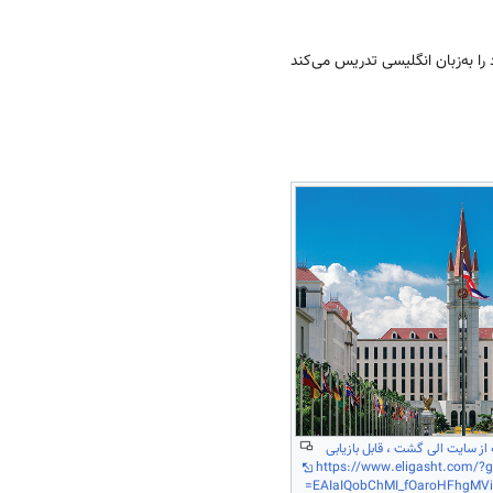
تحصیلی خود را به‌زبان انگلیسی تدریس می‌کند
از سایت الی گشت ، قابل بازیابی
https://www.eligasht.com/?g
=EAIaIQobChMI_fOaroHFhgMV