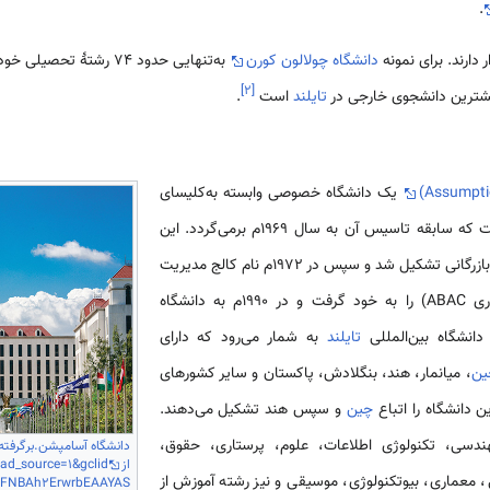
.
ر دارند. برای نمونه
دانشگاه چولالون کورن
به‌تنهایی حدود ۷۴ رشتهٔ 
]
۲
[
یشترین دانشجوی خارجی در
تایلند
است
.
یک دانشگاه خصوصی وابسته به‌کلیسای
کاتولیک برادران سنت گابریل است که سابقه تاسیس آن به سال ۱۹۶۹م برمی‌گردد. این
دانشگاه نخست به شکل یک کالج بازرگانی تشکیل شد و سپس در ۱۹۷۲م نام کالج مدیریت
بازرگانی اسامپشن (با نام اختصاری ABAC) را به خود گرفت و در ۱۹۹۰م به دانشگاه
انشگاه بین‌المللی
تایلند
به شمار می‌رود که دارای
ین
، میانمار، هند، بنگلادش، پاکستان و سایر کشورهای
 دانشگاه را اتباع
چین
و سپس هند تشکیل می‌دهند.
هندسی، تکنولوژی اطلاعات، علوم، پرستاری، حقوق،
دانشگاه آسامپشن.برگرفته 
از
ad_source=1&gclid
، معماری، بیوتکنولوژی، موسیقی و نیز رشته آموزش از
iFNBAh2ErwrbEAAYAS