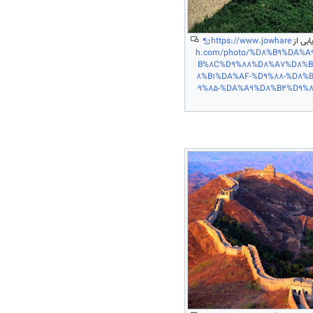
یابی از
https://www.jowhare
h.com/photo/%D8%B9%DA%
B%8C%D9%88%D8%A7%D8%B
8%B1%DA%AF-%D9%88-%D8%
9%85-%DA%A9%D8%B4%D9%8