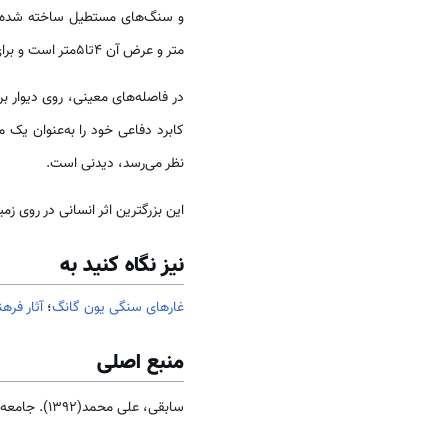
متر و عرض آن 4تا5متر است و برای عبور چهار اسب در کنار هم مناسب است.
در فاصله­‌های معینی، روی دیوار ب
کابرد دفاعی خود را به‌­عنوان یک 
نظر می‌رسد، دیدنی است.
این بزرگ­ترین اثر انسانی در روی زمین، سال 1987میلادی، به عنوان 
نیز نگاه کنید به
غارهای سنگی یون گانگ
؛
آثار فر
منبع اصلی
سابقی، علی محمد(1392). جامعه و فرهنگ