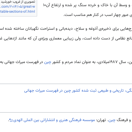
تصویری از غروب خورشید د
و سنگ­‌های مستطیل ساخته شده و وسط آن با خاک و خرده سنگ پر شده و ارتفاع آن10
t.com/2014/05/great-w
otable-sections-of.html
رج­‌هایی برای ذخیره­‌ی آذوغه و سلاح، دیده­‌بانی و استراحت نگهبانان ساخته شده 
مانع نظامی از دست داده است، ولی زیبایی معماری ویژه­‌ی آن که مانند اژدهایی غول
نماد مردم و کشور
چین
در فهرست میراث جهانی به 
هنگی، تاریخی و طبیعی ثبت شده کشور چین در فهرست میراث جهانی
چین
. تهران:
موسسه فرهنگی هنری و انتشاراتی بین الملی الهدی
.