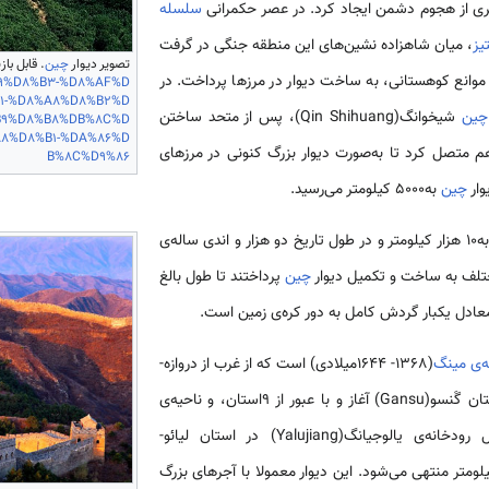
یری از هجوم دشمن ایجاد کرد. در عصر حکمرانی
سلسله­‌
یز
، میان شاهزاده نشین­‌های این منطقه جنگی در گرفت
تصویر دیوار
چین
. قابل باز
 موانع کوهستانی، به ساخت دیوار در مرزها پرداخت. در
A9%D8%B3-%D8%AF%D
1-%D8%A8%D8%B2%D
چین
شی­خوانگ(Qin Shihuang)، پس از متحد ساختن
B9%D8%B8%DB%8C%D
8%D8%B1-%DA%86%D
 هم متصل کرد تا به­‌صورت دیوار بزرگ کنونی در مرزهای
B%8C%D9%86
وار
چین
به5000 کیلومتر می‌رسید.
، طول دیوار به10 هزار کیلومتر و در طول تاریخ دو هزار و اندی ساله‌­ی
ختلف به ساخت و تکمیل دیوار
چین
پرداختند تا طول بالغ
‌ی مینگ
(1368- 1644میلادی) است که از غرب از دروازه‌­
ی«جائو­گوان(Zhaoguan)» در استان گَن­سو(Gansu) آغاز و با عبور از 9استان، و ناحیه‌­ی
خودمختار، در شر ق به ساحل رودخانه‌­ی یالو­جیانگ(Yalujiang) در استان لیائو­
(Liaoning)، به طول7300 کیلومتر منتهی می‌شود. این دیوار معمولا با آجرهای بزرگ