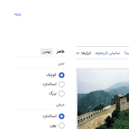
ورود
ظاهر
نهفتن
دأ
نمایش تاریخچه
ابزارها
متن
کوچک
استاندارد
بزرگ
عرض
استاندارد
پهن