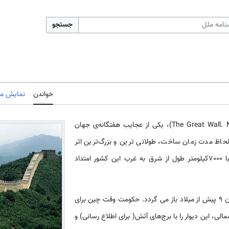
جستجو
خواندن
نمایش مب
(The Great Wall. North of China)، یکی از عجایب هفتگانه‌­ی جهان
حاظ مدت زمان ساخت، طولانی­ ترین و بزرگ‌ترین اثر
مهندسی دفاعی و نظامی جهان با 7000کیلومتر طول از شرق به غرب این کشور امتداد
آغاز ساخت دیوار بزرگ چین به قرن 9 پیش از میلاد باز می­ گردد. حکومت وقت چین برای
ی، این دیوار را با برج‌­های آتش( برای اطلاع رسانی) و