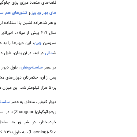
قلعه‌­های متعدد مرزی برای جلوگ
های بهار وپاییز
و
کشورهای هم ست
و هر شاهزاده نشین با استفاده از
سال 221 پیش از میلاد، امپراتور
سرزمین
چین
، این دیوارها را به
ش
مالی
در آمد. در آن زمان، طول دی
در عصر
سلسله‌­ی‌هان
پس از آن، حکمرانان دوران‌­های م
بر50 هزار کیلومتر شد. این میزان معادل یک­بار گردش کامل به دور کره‌­ی زمین است.
دیوار کنونی، متعلق به عصر
سلسله­
نینگ