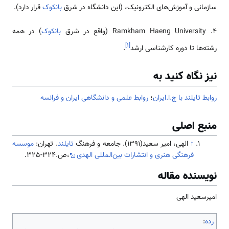
سازمانی و آموزش‌های الکترونیک، (این دانشگاه در شرق
بانکوک
قرار دارد).
Ramkham Haeng University .۴ (واقع در شرق
بانکوک
) در همه
]
۱
[
رشته‌ها تا دوره کارشناسی ارشد
.
نیز نگاه کنید به
روابط تایلند با ج.ا.ایران
؛
روابط علمی و دانشگاهی ایران و فرانسه
منبع اصلی
↑
الهی، امیر سعید(1391). جامعه و فرهنگ
تایلند
. تهران:
موسسه
فرهنگی هنری و انتشارات بین‌المللی الهدی
،ص.324-325.
نویسنده مقاله
امیرسعید الهی
رده
: