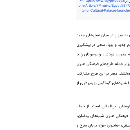
https://www.egypttoday.c
om/Article/4/101535/Egypt%E2%
rity-for-Cultural-Palaces-laun
 به میهن در میان نسل­‌های جدید
یم جدید و پویا، سعی در پیشگیری
 مدون، کودکان و نوجوانان را با
یز از جمله طرح‌­های فرهنگی هنری
ال 2003 به اجرا گزارده شده است. امروز 43 باشگاه در مناطق مختلف مصر در این طرح مشارکت
یوه­‌های گوناگون بهره‌­برداری از
­‌های بین‌­المللی است. از جمله
اره فرهنگی هنری شب­‌های رمضان،
سیقی، جشنواره حوزه دریای سرخ و