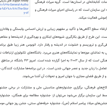
Egypt today، قابل بازیابی از
ت کتابخانه‌­ای در استان­‌ها است. گروه میراث فرهنگی
80%99s-General-Autho
ches-%E2%80%98The-Stor
ه این سازمان است که در راستای احیای میراث فرهنگی و
y-of
موشی فعالیت می­کند.
ارتقاء سطح آگاهی­‌ها و تأکید بر مفهوم زیبایی و ارزش احساس وابستگی و وفاداری
این طرح از طریق بکارگیری شیوه‌­های ابتکاری و بهره‌­گیری از اندیشه­‌ها و مفاه
­‌گری و تروریسم و خشونت در اندیشه و رفتار دارد. اتوبوس هنر زیبا طبق برنامه
 تماشای موزه­‌ها و نمایشگاه‌­های هنری می­‌برد. باشگاه‌­های تکنولوژی ارتباطات ن
وابسته به سازمان کل کاخ‌­های فرهنگی است که از س
، تعامل با زبان جدید و عصر جهانی شدن است. در این برنامه­‌ها مشارکت کنندگان با ش
و از طریق فضای مجازی با جهان امروز و تحولات آن آشنا می‌­شوند.
اخ­‌های فرهنگی، برگزاری جشنواره­‌های مناسبتی ملی و مشارکت در برخی جشنواره
وسط این سازمان برگزار می‌­شود می‌­توان از: جشنواره مطالعه برای همگان، جشنو
 جشن­‌های میلاد پیامبر اسلام (ص)، جشنواره حرفه‌­های سنتی، جشن روز جهانی مو