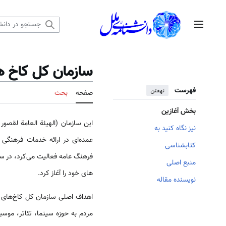
رش
ه
منوی اصلی
حتوا
سازمان کل کاخ 
فهرست
نهفتن
صفحه
بحث
بخش آغازین
این سازمان (الهیئة العامة لقص
نیز نگاه کنید به
عمده‌­ای در ارائه خدمات فرهنگی
کتابشناسی
منبع اصلی
های خود را آغاز کرد.
نویسنده مقاله
اهداف اصلی سازمان کل کاخ‌­های 
مردم به حوزه سینما، تئاتر، موسی