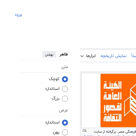
ورود
ظاهر
نهفتن
دأ
نمایش تاریخچه
ابزارها
متن
کوچک
استاندارد
بزرگ
عرض
استاندارد
رهنگی مصر. برگرفته از سایت
پهن