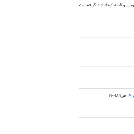
ن و قصه کوتاه از دیگر فعالیت­‌
، ص189-190.