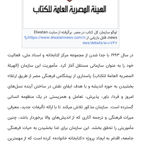
لوگو سازمان کل کتاب در مصر. برگرفته از سایت Elwatan
news، قابل بازیابی از
https://www.elwatannews.com/n
ews/details/5001747
در سال 1993 با جدا شدن از مجموعه مرکز کتابخانه و اسناد ملی، فعالیت
خود را به عنوان سازمانی مستقل آغاز کرد. مأموریت این سازمان (الهیئة
المصریه العامة للکتاب) پاسداری از پیشگامی فرهنگی مصر از طریق ارتقاء
بخشیدن به حوزه اندیشه و با هدف ایفای نقش در ساختن آینده نسل­‌های
امروز و فردا، باور، پذیرش، تعامل و همزیستی در یک منظومه انسانی
گسترده است. سازمان مذکور تلاش می­کند تا با ارائه تألیفات جدید، معرفی
میراث فرهنگی و ترجمه آثاری که از اندیش‌ه­ای والا برخوردار باشد، چنین
مأموریتی را تحقق بخشد. این سازمان برای غنا بخشیدن به حیات فرهنگی
جامعه، اقدام به ایجاد پروژه «کتابخانه خانواده» کرده است که از مهمترین