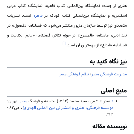
هنری از جمله: نمایشگاه بین­‌المللی کتاب قاهره، نمایشگاه کتاب عربی
اسکندریه و نمایشگاه بین‌­المللی کتاب کودک در
قاهره
است. نشریات
متعددی نیز توسط سازمان مزبور منتشر می­‌شود که فصلنامه «فصول» در
نقد ادبی، ماهنامه «المسرح» در حوزه تئاتر، فصلنامه «عالم الکتاب» و
]
۱
[
فصلنامه «ابداع» از مهمترین آن است.
نیز نگاه کنید به
مدیریت فرهنگی مصر
؛
نظام فرهنگی مصر
منبع اصلی
↑
صدر هاشمی، سید محمد (1392). جامعه و فرهنگ
مصر
. تهران:
موسسه فرهنگی، هنری و انتشاراتی بین المللی الهدی
، ص192-
193.
نویسنده مقاله