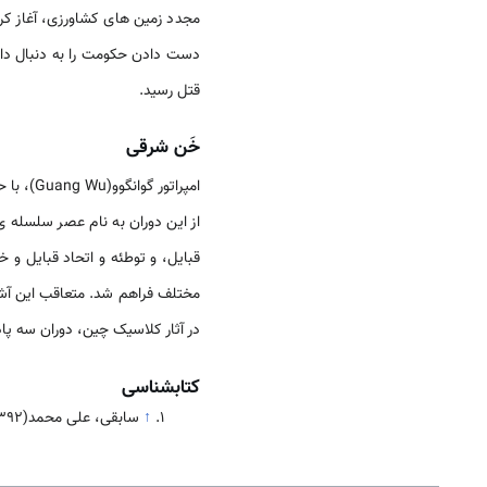
مجدد زمین­ های کشاورزی، آغاز کر
قتل رسید.
خَن شرقی
امپراتور
از این دوران به نام عصر سلسله­ ی
مختلف فراهم شد. متعاقب این آشف
در آثار کلاسیک چین، دوران سه پ
کتابشناسی
↑
سابقی، علی محمد(1392).جامعه و فرهنگ چین. جلد اول. تهران:موسسه فرهنگی، هنری و انتشارات بین المللی الهدی،