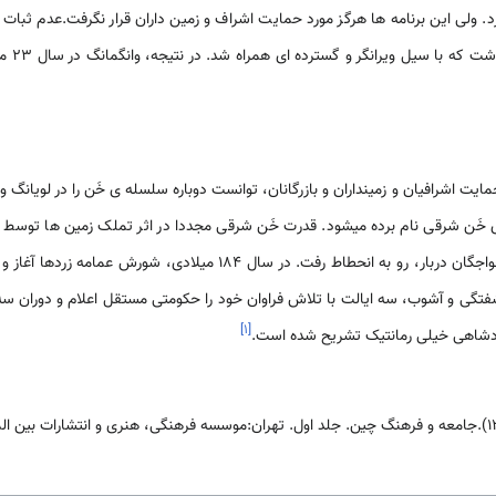
د. ولی این برنامه­ ها هرگز مورد حمایت اشراف و زمین داران قرار نگرفت.عدم ثب
دست دادن
 گوانگ­وو(Guang Wu)، با حمایت اشرافیان و زمینداران و بازرگانان، توانست دوباره سلسله­ ی خَن را در لو
 خَن شرقی نام برده می­شود. قدرت خَن شرقی مجددا در اثر تملک زمین ­ها توسط زم
قبایل، و توطئه­ و اتحاد قبایل و خواجگان دربار، رو به انحطاط رفت. در سال
تگی و آشوب، سه ایالت با تلاش فراوان خود را حکومتی مستقل اعلام و دوران س
]
۱
[
ادشاهی خیلی رمانتیک تشریح شده است.