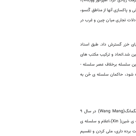
امپراتوری در این کشور را تشکیل می­داد. چین تحت حاکمیت سلسله­ ی خَن، در زمینه­های مختلف علمی و هنری پیشرفت زیادی کرد. امپراتور وو(Wu)،
 و پاکسازی آن­ها از مناطق گَنسو،
ادلات تجاری میان چین و غرب در
حل دریای خزر گسترش داد. طبق اسناد
ز میلاداز طریق دریای خزر وارد چین شد.اتحاد و ترکیب مکتب­ های
گوناگون اندیشه­ ای چینی در یک سیستم فکری منسجم، بزرگ­ترین میراث ماندگار سلسله­ ی خَن به ­شمار می­رود. در این سلسله برخلاف عصر سلسله ­
ده شود، حاکمان سلسله­ ی خَن به
تملک زمین ­های کشاورزی توسط خانواده­ های اشرافی، به تدریج پایه ­­ی درآمدهای مالیاتی دربار را سست کرد. وانگ­مانگ(Wang Mang) در سال 9
میلادی با ادعای نمایندگی از آسمان، به حاکمیت دودمان خَن پایان داده و آغاز پادشاهی خود را تحت عنوان سلسله­ ی شین( Xin)،اعلام و سلسله ­ی
ت برده­ داری، ملی کردن و تقسیم