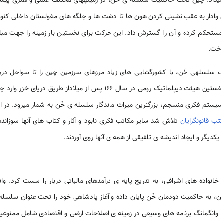
ق وادار به عقب نشینی کردن هون­ ها تا دشت ­ها و جلگه­ های مغولستان داخلی کنونی
 مستحکم کرده و آن را گسترش داد. این حرکت برای نخستین بار زمینه را جهت مب
اخت.
Ba)، ژنرال معروف سلسله­ی خَن، با کشورگشایی­ های زیاد مرزهای سرزمین چین را تا سوا
تاریخی به ثبت رسیده ­ی چینی، نخستین هیئت دیپلماتیک رومی در سال 166 پس ا
ب قانونگرایان
تلاش شد سایر مکاتب فکری نابود و آثار و کتاب­ های آن­ها سوزان
دیگر و ایجاد اندیشه­ ی تلفیقی از همه­ ی آن­ها روی آوردند.
 وانگ­مانگ برنامه ­های وسیعی در زمینه­ ی اصلاحات ارضی و اقتصادی شامل ممنوعی