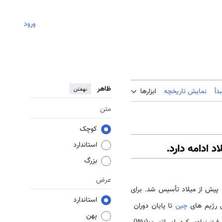
ورود
ظاهر
نهفتن
دأ
نمایش تاریخچه
ابزارها
متن
کوچک
استاندارد
بزرگ
عرض
سلسله­ی خَن با بنیانگذاری لیو­بانگ( Liu Bang) که در سال 202 میلادی خود را امپراتور معرفی کرد، در سال 206 پیش از میلاد تأسیس شد. برای
استاندارد
ی رژیم­ های
چین
تا پایان دوران
پهن