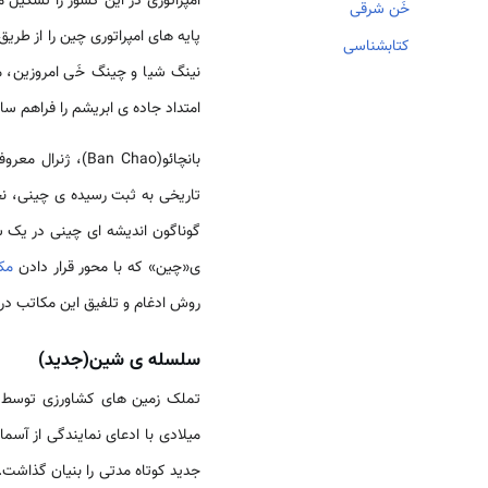
خَن شرقی
پایه­ های امپراتوری چین را از طری
کتابشناسی
نینگ­ شیا و چینگ­ خَی امروزین،
امتداد جاده
ی ابریشم را فراهم س
بان­چائو(n Chao
ی«چین» که با محور قرار دادن
مکت
روش ادغام و تلفیق این مکاتب در یک
سلسله ­ی شین(جدید)
جدید کوتاه مدتی را بنیان گذاشت.