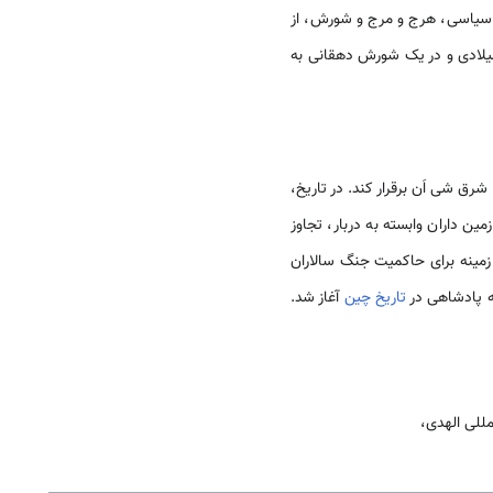
ات سیاسی، هرج و مرج و شورش، از
 حکومت را به دنبال داشت که با سیل ویرانگر و گسترده ای همراه شد. در نتیجه، وانگ­مانگ در سال 23 میلادی و در یک شورش دهقانی به
یانگ و شرق شی ­اَن برقرار کند. در تاریخ،
ین داران وابسته به دربار، تجاوز
 184 میلادی، شورش عمامه زردها آغاز و زمینه برای حاکمیت جنگ سالاران
ه پادشاهی در
تاریخ چین
آغاز شد.