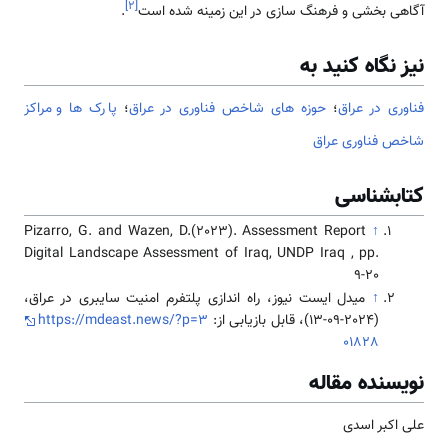
]
۲
[
آگاهی‌ بخشی و فرهنگ سازی در این زمینه شده است
.
نیز نگاه کنید به
فناوری در عراق
؛
حوزه های شاخص فناوری در عراق
؛
پارک ها و مراکز
شاخص فناوری عراق
کتابشناسی
Pizarro, G. and Wazen, D.(2023). Assessment Report
↑
Digital Landscape Assessment of Iraq, UNDP Iraq , pp.
9-20
↑
میدل ایست نیوز، راه اندازی پلتفرم امنیت سایبری در عراق،
(2024-09-13)، قابل بازیابی از:
https://mdeast.news/?p=3
01828
نویسنده مقاله
علی اکبر اسدی