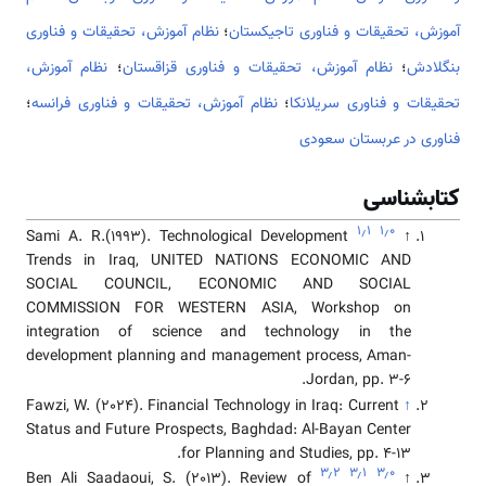
آموزش، تحقیقات و فناوری تاجیکستان
؛
نظام آموزش، تحقیقات و فناوری
بنگلادش
؛
نظام آموزش، تحقیقات و فناوری قزاقستان
؛
نظام آموزش،
تحقیقات و فناوری سریلانکا
؛
نظام آموزش، تحقیقات و فناوری فرانسه
؛
فناوری در عربستان سعودی
کتابشناسی
۱٫۱
۱٫۰
Sami A. R.(1993). Technological Development
↑
Trends in Iraq, UNITED NATIONS ECONOMIC AND
SOCIAL COUNCIL, ECONOMIC AND SOCIAL
COMMISSION FOR WESTERN ASIA, Workshop on
integration of science and technology in the
development planning and management process, Aman-
Jordan, pp. 3-6.
Fawzi, W. (2024). Financial Technology in Iraq: Current
↑
Status and Future Prospects, Baghdad: Al-Bayan Center
for Planning and Studies, pp. 4-13.
۳٫۲
۳٫۱
۳٫۰
Ben Ali Saadaoui, S. (2013). Review of
↑