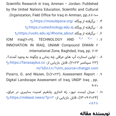
Scientific Research in Iraq, Amman – Jordan: Published
by the United Nations Education, Scientific and Cultural
Organization, Field Office for Iraq in Amman, pp.87-100.
↑
برگرفته از وبگاه
https://mosulspace.org/
↑
برگرفته از وبگاه
https://uotechnology.edu.iq
↑
برگرفته از وبگاه
https://uoitc.edu.iq/#home_about
۷٫۱
۷٫۰
IOM Iraq(2019). TECHNOLOGY AND
↑
INNOVATION IN IRAQ, UNAMI Compound DIWAN 2
International Zone, Baghdad, Iraq, pp. 6-12.
↑
اولین استارت آپ های عراقی چه زمانی و چگونه به وجود آمدند؟،
(23 سپتامبر 2023)، قابل بازیابی از:
https://fanasaplus.co
m/%D888/?utm_source=chatgpt.com
Pizarro, G. and Wazen, D.(2023). Assessment Report
↑
Digital Landscape Assessment of Iraq, UNDP Iraq , pp.
9-20
↑
میدل ایست نیوز، راه اندازی پلتفرم امنیت سایبری در عراق،
(2024-09-13)، قابل بازیابی از:
https://mdeast.news/?p=3
01828
نویسنده مقاله