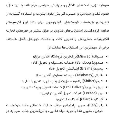
سرمایه، زیرساخت‌های ناکافی و بی‌ثباتی سیاسی مواجه‌اند. با این حال،
بهبود فضای سیاسی و امنیتی، افزایش نفوذ اینترنت و استفاده گسترده از
تلفن‌های هوشمند، فرصت‌های قابل‌توجهی برای رشد این اکوسیستم
فراهم کرده است. استارتاپ‌های فناوری در عراق بیشتر در حوزه‌های تجارت
الکترونیک، حمل‌ونقل و تحویل کالا، و خدمات دیجیتال فعال هستند.
برخی از مهمترین این استارتاپ‌ها عبارتند از:
مسواک( Miswag)بزرگ‌ترین فروشگاه آنلاین عراق؛
صندوق( Sandoog) خدمات لجستیک و تحویل کالا؛
برسیما(Brsima) اپلیکیشن تحویل غذا؛
طلباتی(Talabatey) سیستم سفارش آنلاین غذا؛
شیفر(Shiffer) پلتفرم حمل‌ونقل و ارسال بسته بین‌المللی؛
اربیل دلیوری(Erbil Delivery) خدمات تحویل و پیک شهری؛
لیزو (Lezzoo) شرکت تحویل آنلاین در اربیل؛
کی‌کارت(Qi Card)، کارت اعتباری؛
بالی(Baly)، سوپر اپلیکیشن عراقی با ارائه خدماتی مانند درخواست
خودرو، تحویل غذا و خرید مواد غذایی، با بزرگ‌ترین جذب سرمایه در