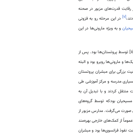
 رقابت قدرت‌های مزبور در صحنه
]
۷
[
ند،
در این مرحله رو به فزونی
حیان
و به ویژه مارونی‌ها در این
نقطه عطف فعالیت‌های علمی و آموزشی گروه‌های تبشیری غربی در این مرحله اما تأسیس دانشکده انجیلی سوریه[ii] توسط پروتستان‌ها بود. پس از
ا و مارونی‌ها روبرو بود و البته
اندازی این دانشکده، در سال 1866، موفقیت بزرگی برای مبشران پروتستان
سیاری مدرسه و مرکز آموزشی طی
نجیلی سوریه، مدرسه عالی خود را در سال 1875 از غزیر به بیروت منتقل کردند و با تبدیل آن به
 مسیحیان بودکه توسط گروه‌های
صورت می‌گرفت. مدارس مزبور از
موماً از کمک‌های خارجی بهره‌مند
ت نفوذ فرانسوی‌ها بود و مبشران