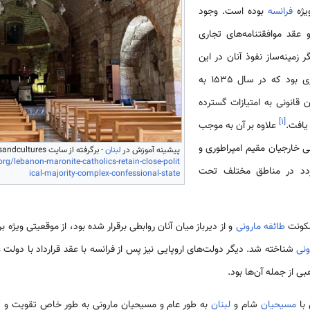
یژه
فرانسه
بوده است. وجود
عقد موافقتنامه‌های تجاری
ر زمینه‌ساز نفوذ آنان در این
سرزمین بود. فرانسه اولین کشوری بود که در سال 1535 به
قانونی به امتیازات گسترده
]
۱
[
یافت.
علاوه بر آن به موجب
ینی خارجیان مقیم امپراطوری و
پیشینه آموزش در
لبنان
- برگرفته از سایت catholicsandcultures - قابل بازیابی از:
rg/lebanon-maronite-catholics-retain-close-polit
ردد در مناطق مختلف تحت
ical-majority-complex-confessional-state
کونت
طائفه مارونی
و از دیرباز میان آنان روابطی برقرار شده بود، از موقعیتی ویژه ب
ونی
شناخته شد. دیگر دولت‌های اروپایی نیز پس از فرانسه با عقد قرارداد با دولت عث
ی از جمله آن‌ها بود.
 با
مسیحیان
شام و
لبنان
به طور عام و مسیحیان مارونی به طور خاص تقویت و گر