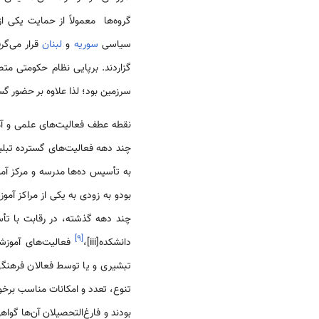
گروه‌ها معمولاً از حمایت یکی ا
سیاسی
سوریه
و
لبنان
قرار می‌گر
گزاردند. برپایی نظام حکومتی متصرفیه در سال 1860 با دخالت و حمایت قدر
سرزمین بود؛ لذا علاوه بر حضور گس
چند دهه فعالیت‌های گسترده تبلیغی
به تأسیس ده‌ها مدرسه و مرکز آ
بودو به زودی به یکی از مراکز آم
]
۹
[
دانشکده[iii]،
فعالیت‌های آموزشی
تبشیری و یا توسط فعالان فرهنگ
تنوع، تعدد و امکانات مناسب برخور
بودند و فارغ‌التحصیلان آن‌ها گواه