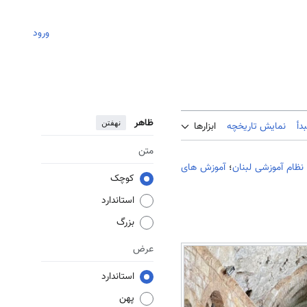
ورود
ظاهر
نهفتن
دأ
نمایش تاریخچه
ابزارها
متن
نظام آموزشی لبنان
؛
آموزش های
کوچک
استاندارد
بزرگ
عرض
استاندارد
پهن