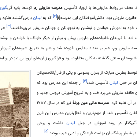
 عطف در روابط مارونی‌ها با اروپا، تأسیس
مدرسه مارونی رم
توسط پاپ گری
گوری
]
۲
[
یون مارونی بود. دانش‌آموختگان این مدرسه[i]
که به
لبنان
بازمی‌گشتند علاوه 
]
۳
[
د به آموزش خواندن و نوشتن به نوجوانان و جوانان مارونی می‌پرداختند.
هر چ
د تا فرزندان خانواده‌های مارونی پیش و بیش از دیگر طوائف با خواندن و نوش
رسه مارونی رم، هم بر تعداد مدارس افزوده شد و هم به تدریج شیوه‌های آموزش ب
 شیوه‌های سنتی گذشته به کلی متفاوت بود و فراگیری زبان‌های اروپایی نیز در برنا
 در سال 1728 توسط پطرس مبارک از پدران یسوعی و یکی از فارغ‌التحصیلان
]
۴
[
ان در حبل
لبنان
تأسیس شد،
از جمله این مدارس بود که
دان طائفه مارونی می‌پرداخت و به تدریج آموزش دروس جدید و
ر آن غلبه کرد.
مدرسه عالی عین ورقۀ
نیز که در سال 1787
ان تأسیس شد، از مهم‌ترین و فعال‌ترین مدارس این قرن
ثیرگذار در روند آموزش در جبل
لبنان
داشت و برخی
]
۵
[
 در شمار پیشگامان نهضت فرهنگی و ادبی عرب بودند.