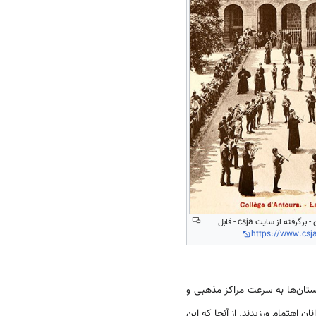
مدرسه عینطوره لبنان - برگرفته از سایت csja - قابل
https://www.csja
تان‌ها به سرعت مراکز مذهبی و
ن اهتمام ورزیدند. از آنجا که این