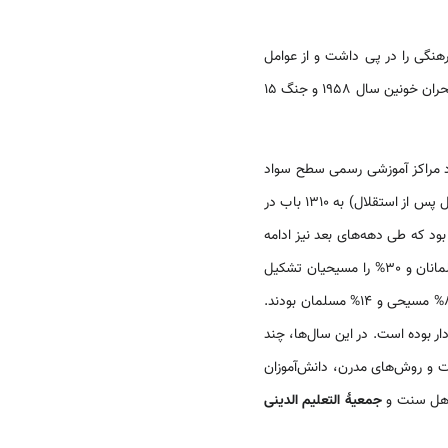
نگی را در پی داشت و از عوامل
و البته زمینه‌ساز بی‌اعتمادی متقابل و بروز بحران‌های متعدد از جمله بحران خونین سال 1958 و جنگ 15
اد مراکز آموزشی رسمی سطح سواد
نیز به میزان قابل توجهی افزایش یافت. بر اساس آمار موجود، تعداد مدارس دولتی از 348 باب در سال 1944 (یک‌سال پس از استقلال) به 1310 باب در
 بود که طی دهه‌های بعد نیز ادامه
یافت. در سال 1992 تنها 30% از مجموع دانش‌آموزان لبنانی در مدارس دولتی تحصیل می‌کردند که 70% آنان را مسلمانان و 30% را مسیحیان تشکیل
می‌دادند. بر اساس آمار مزبور از 420128 دانش‌آموز مدارس خصوصی که عمدتاً فرزندان خانواده‌های ثروتمند بودند، 80% مسیحی و 14% مسلمان بودند.
 بوده است. در این سال‌ها، چند
ت و روش‌های مدرن، دانش‌آموزان
اهل سنت و
جمعیۀ التعلیم الدینی