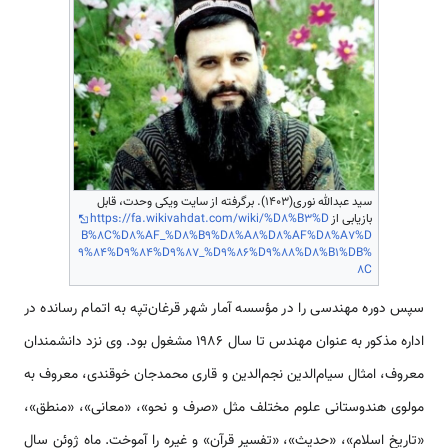
سید عبدالله نوری(1403). برگرفته از سایت ویکی وحدت، قابل
بازیابی از
https://fa.wikivahdat.com/wiki/%D8%B3%D
B%8C%D8%AF_%D8%B9%D8%A8%D8%AF%D8%A7%D
9%84%D9%84%D9%87_%D9%86%D9%88%D8%B1%DB%
8C
سپس دوره مهندسی را در مؤسسه آمار شهر قرغان‌تپه به اتمام رسانده در
اداره مذکور به عنوان مهندس تا سال 1986 مشغول بود. وی نزد دانشمندان
معروف، امثال سیام‌الدین نجم‌الدین و قاری محمدجان خوقندی، معروف به
مولوی هندوستانی علوم مختلف مثل «صرف و نحو»، «معانی»، «منطق»،
«تاریخ اسلام»، «حدیث»، «تفسیر قرآن» و غیره را آموخت. ماه ژوئن سال