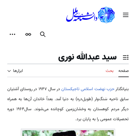
رش
ه
منوی اصلی
حتوا
جستجو
ظاهر
ابزارها
سید عبدالله نوری
تغییر وضعیت فهرست محتویات
صفحه
بحث
ابزارها
بنیانگذار
حزب نهضت اسلامی تاجیکستان
در سال 1947 در روستای آشتیان
سابق ناحیه سَنگ‌وار (طویل‌دره) به دنیا آمد. بعداً خاندان آن‌ها به همراه
دیگر مردم کوهستان به وخشان‌زمین کوچانده می‌شوند. سال1964 دوره
تحصیلات عمومی را به پایان برد.