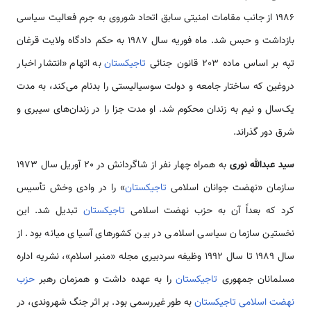
1986 از جانب مقامات امنیتی سابق اتحاد شوروی به جرم فعالیت سیاسی
بازداشت و حبس شد. ماه فوریه سال 1987 به حکم دادگاه ولایت قرغان
تپه بر اساس ماده 203 قانون جنائی
تاجیکستان
به اتهام «انتشار اخبار
دروغین که ساختار جامعه و دولت سوسیالیستی را بدنام می‌کند، به مدت
یک‌سال و نیم به زندان محکوم شد. او مدت جزا را در زندان‌های سیبری و
شرق دور گذراند.
سید عبدالله نوری
به همراه چهار نفر از شاگردانش در 20 آوریل سال 1973
سازمان «نهضت جوانان اسلامی
تاجیکستان
» را در وادی وخش تأسیس
کرد که بعداً آن به حزب نهضت اسلامی
تاجیکستان
تبدیل شد. این
نخستین سازمان سیاسی اسلامی در بین کشورهای آسیای میانه بود. از
سال 1989 تا سال 1992 وظیفه سردبیری مجله «منبر اسلام»، نشریه اداره
مسلمانان جمهوری
تاجیکستان
را به عهده داشت و همزمان رهبر
حزب
نهضت اسلامی تاجیکستان
به طور غیررسمی بود. بر اثر جنگ شهروندی، در