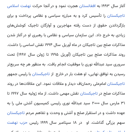
آغاز سال 1993 به
افغانستان
هجرت نمود و در آنجا حرکت
نهضت اسلامی
تاجیکستان
را تأسیس کرد و به مبارزه سیاسی و نظامی پرداخت و برای
بازگرداندن حقوق از دست رفته مهاجرین و آوارگان تاجیک کوشش‌های
زیادی به خرج داد. این سازمان سیاسی و نظامی با رهبری او در آغاز شدن
مذاکرات صلح بین تاجیکان در ماه آوریل سال 1994 نقش اساسی را داشت.
روند مذاکرات صلح بین تاجیکان (آوریل 1995 تا ژوئن سال 1997) تحت
سروری سید عبدالله نوری با موفقیت انجام یافت. به منظور هر چه سریع‌تر
رسیدن به توافق نهایی، او هفت بار در خارج از
تاجیکستان
با رئیس جمهور
تاجیکستان
امام‌علی رحمان‌اف دیدار و ملاقات نمود. این ملاقات‌ها در روند
مذاکرات صلح در
تاجیکستان
نقش مهمی داشت. از ماه ژوئیه سال 1997 تا
31 مارس سال 2000 سید عبدالله نوری رئیسی کمیسیون آشتی ملی را به
عهده داشت و در استقرار صلح و آشتی و وحدت و تفاهم مردم
تاجیکستان
سهم بزرگی گذاشت. او در 18 سپتامبر سال 1999 رئیس
حزب نهضت