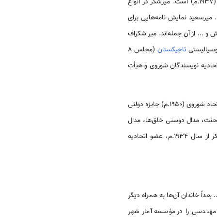
به عنوان یکی از پایه‌گذاران ادبیات کودک شناخته شده است و نخستین شعر کودکانه‌اش «میمونک زب – قزیق» (1937.م) است. میرشکر در انواع
. میرسعید نمایش نامه‌هایی برای
 تا شبک و گل قربان(1946م) بیراق مکتب (1969م) گل رنگ و خوش و ... از آن جمله‌اند. میر شکراف
سوسیالیستی
تاجیکستان
(مجلس 8
تحادیه نویسندگان شوروی و هیأت
1.م) جایزه دولتی
 سرخ محنت، مدال دوستی خلق‌ها، مدال
بود. میرشکر از سال 1934.م، عضو اتحادیه
آمد. بعداً خاندان آن‌ها به همراه دیگر
 پایان برد. سپس دوره مهندسی را در مؤسسه آمار شهر