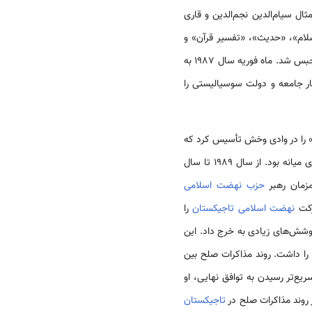
. وی نزد دانشمندان معروف، امثال سیام‌الدین نجم‌الدین و قاری
ام»، «حدیث»، «تفسیر قرآن» و
غیره را آموخت. ماه ژوئن سال 1986 از جانب مقامات امنیتی سابق اتحاد شوروی به جرم فعالیت سیاسی بازداشت و حبس شد. ماه فوریه سال 1987 به
تار جامعه و دولت سوسیالیستی را
 را در وادی وخش تأسیس کرد که
تبدیل شد. این نخستین سازمان سیاسی اسلامی در بین کشورهای آسیای میانه بود. از سال 1989 تا سال
زمان رهبر
حزب نهضت اسلامی
رکت
نهضت اسلامی تاجیکستان
را
وشش‌های زیادی به خرج داد. این
ز شدن مذاکرات صلح بین تاجیکان در ماه آوریل سال 1994 نقش اساسی را داشت. روند مذاکرات صلح بین
ور هر چه سریع‌تر رسیدن به توافق نهایی، او
ر روند مذاکرات صلح در
تاجیکستان