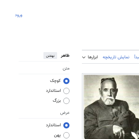
ورود
ظاهر
نهفتن
دأ
نمایش تاریخچه
ابزارها
متن
کوچک
استاندارد
بزرگ
عرض
استاندارد
پهن