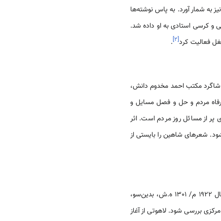
یز به شمار آورد. به پاس نوشته‌ها
سفی و کرسی استادی به او داده شد.
]
۲
[
.
و اوایل سده 14 ه.ق تاجیک بود. وی به عنوان شاگرد مکتب احمد مخدوم دانش،
نی بود که زندگی خود را در راه رفاه مردم و حل و فصل مسایل و
 پر از مسائل روز مردم است. اثر
ود. شعرهای شاهین را بایستی از
لاهوتی هفتاد سال زندگی کرد که نیمی از آن با ایران و رویدادهای مربوط به ایران در پیوند بود و نیمه دوم آن از سال 1922 م/ 1301 ه.ش، بدین‌سو،
کزی بررسی شود. لاهوتی از آغاز