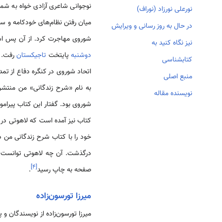
نوجوانی شاعری آزادی خواه به شما
نورعلی نورزاد (نوراف)
در حال به روز رسانی و ویرایش
شوروی مهاجرت کرد. از آن پس استعداد
نیز نگاه کنید به
دوشنبه
پایتخت
تاجیکستان
رفت. 
کتابشناسی
اتحاد شوروی در کنگره دفاع از تم
منبع اصلی
به نام «شرح زندگانی» من منتشر 
نویسنده مقاله
شوروی بود. گفتار این کتاب پیرام
کتاب نیز آمده است که لاهوتی در ژوئن 1952 م/331
خود را با کتاب شرح زندگانی من 
]
۴
[
صفحه به چاپ رسید
.
میرزا تورسون‌زاده
میرزا تورسون‌زاده از نویسندگان و پژوهشگران برجسته ت