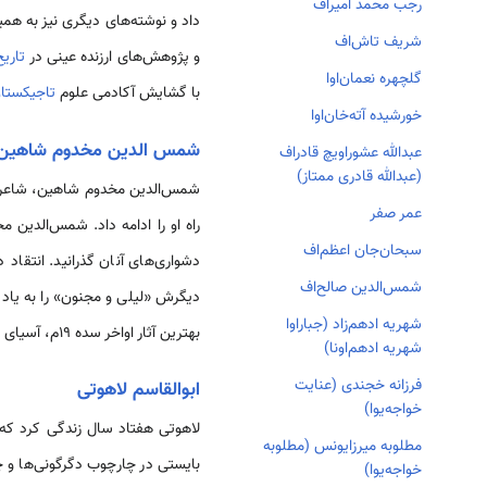
رجب ‌محمد امیراف
داد و نوشته‌های دیگری نیز به همین
شریف تاش‌اف
و پژوهش‌های ارزنده عینی در
تاریخ
گلچهره نعمان‌اوا
با گشایش آکادمی علوم
تاجیکستا
خورشیده آته‌خان‌اوا
شمس الدین مخدوم شاهین
عبدالله عشوراویچ قادراف
(عبدالله قادری ممتاز)
عمر صفر
سبحان‌جان اعظم‌اف
دشواری‌های آنان گذرانید. انتقاد
شمس‌الدین صالح‌اف
دیگرش «لیلی و مجنون» را به یاد
شهریه ادهم‌زاد (جباراوا
بهترین آثار اواخر سده 19م، آسیای مرکزی دانست
شهریه ادهم‌اونا)
فرزانه خجندی (عنایت
ابوالقاسم لاهوتی
خواجه‌یوا)
مطلوبه میرزایونس (مطلوبه
بایستی در چارچوب دگرگونی‌ها و 
خواجه‌یوا)