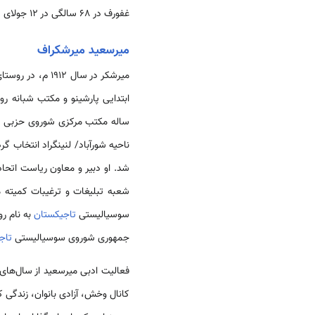
غفورف در 68 سالگی در 12 جولای 1977م، در
میرسعید میرشکراف
میرشکر در سال 
ابتدایی پارشینو و مکتب شبانه روزی خاروق را
ساله مکتب مرکزی شوروی حزبی را 
شد. او دبیر و معاون ریاست اتحا
شعبه تبلیغات و ترغیبات کمیته 
سوسیالیستی
تاجیکستان
به نام رودکی (1966- 1975) و ر
جمهوری شوروی سوسیالیستی
تاج
کانال وخش، آزادی بانوان، زندگی 