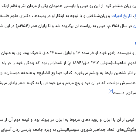
 زبان منتشر کرد. از این رو عینی را بایستی همزمان یکی از مردان نثر و نظم ازبک ن
،
تاریخ ادبیات
و زبان‌شناختی و با توجه به ابتکار او در زمینه‌ها، دکترای علوم فل
ن
در سال 1951 م، عینی به ریاست آن برگزیده شد و تا پایان عمر (1954م) در این شغل فعالیت کرد
شمس‌الدین مخدوم شاهین، شاعر و نویسنده آزادی خواه اواخر سده 13 
راه او را ادامه داد. شمس‌الدین مخدوم شاهینف(متوفی 1312 ه.ق/1894 م) از نامدارا
 در آثار شاهین بارها به چشم می‌خورد. کتاب «بدایع الضایع» و «تحفه دوستان» وی
 همسرش نوشت، که در آن درد و رنج مردم و نیز خودش را به گونه شعر یادآور می‌ش
]
۳
[
.
چگونگی‌های اتحاد جماهیر شوروی سوسیالیستی به ویژه جامعه پارسی زبان آسیای مر