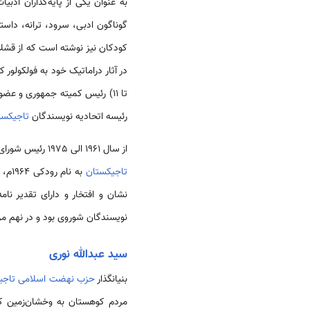
گوناگون ادبی، سرود، ترانه، داست
در آثار دراماتیک خود به فولکولو
تا 11) رئیس کمیته جمهوری و 
رئیسه اتحادیه نویسندگان
تاجیکست
از سال 1961 الی 1975 رئیس شورای عالی جمهوری شوروی سوسیالیستی
تاجیکستان
به ن
نشان و افتخار و دارای تقدیر 
نویسندگان شوروی بود و در نهم مرداد مام 27
سید عبدالله نوری
بنیانگذار
حزب نهضت اسلامی تاجی