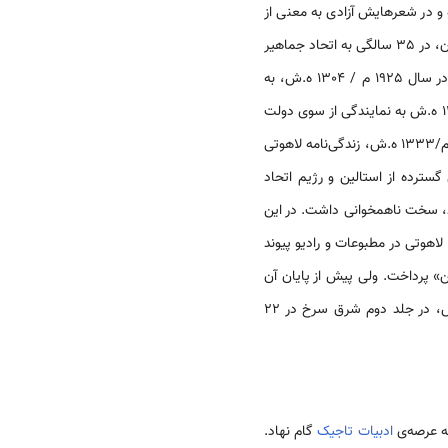
 و در شعرهایش آزادی به معنی از
میان رفتن نظام‌های خودکامه و ستمگر، جلوه می‌کرده است. پس از یک رشته درگیری سیاسی و نظامی با حکومت ایران، در 35 سالگی به اتحاد جماهیر
 ه.ش، به
رسید و به سال 1935 میلادی/ 1314 ه.ش به نمایندگی از سوی دولت
شرکت کرد و در همان سال نشان لنین را دریافت نمود. در سال 1954م/1333 ه.ش، زندگی‌نامه لاهوتی
سترده از استالین و رژیم اتحاد
ود، سخت ناهمخوانی داشت. در این
اهوتی در مطبوعات و رادیو پیوند
» پرداخت. ولی پیش از پایان آن
درگذشت. آن چه لاهوتی توانست در سرگذشت خویش بگنجاند، چهار سال پس از مرگش به سال 1961م/1340 ه.ش، در جلد دوم شرق سرخ در 22
ادبیات تاجیک
گام نهاد.