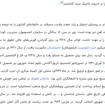
]
۵
[
ا در ادبیات تاجیک بنیاد گذاشتند
.
باباجان غفورف در 31 دسامبر 1909م در روستای اسفزار و یازد خجند ولایت سمرقند در خانواده‌ای کشاورز پ
باغبان بود. که مدتی چند کارگر راه آهن نیز بوده است. وی در سن 18 سالگی در 
فرهنگ کمیته ناحیه‌ای کمسومول را بر عهده داشت. اواخر سال 1928 م، برای گذراند
مرکزی
حزب کمونیست
(بلشویکان)
تاجیکستان
مأموریت یافت
و سپس به مدیریت شعبه منصوب گردید. سال بعد برای تح
گردید. غفورف از سپتامبر 1940 م، تا آوریل 1941 در اسپیرانتور انتستیتو تاریخ آکادمی علوم اتحاد شو
در امور تبلیغ و ترویج شد. در ماه 1946م، منشی اول کمیته مرکز
سیج نیرو برای مبارزه با اشغالگران نازی بود.
باباجان غفورف
در تمامی عمر خویش به
یخ اسلام پرداخت. او از نخستین پژوهشگران تاریخ مذهب اسماعیلیه است. در جریا
انستیتو خاورشناسی آکادمی اتحاد شوروی انتخاب گردید. در مارس 1964 م، تحت