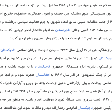
قرغان‌تپه به اتمام رسانده در اداره مذکور به عنوان مهندس تا سال 1986 مشغول بود
وی هندوستانی علوم مختلف مثل «صرف و نحو»، «معانی»، «منطق»، «تاریخ اسل
20 قانون جنائی
تاجیکستان
به اتهام «انتشار اخبار دروغین که ساخ
م به زندان محکوم شد. او مدت جزا را در زندان‌های سیبری و شرق دور گذراند.
ریل سال 1973 سازمان «نهضت جوانان اسلامی
تاجیکستان
»
جیکستان
تاجیکستان
را به عهده داشت و هم
اثر جنگ شهروندی، در آغاز سال 1993 به
افغانستان
هجرت نمود و در آنجا ح
نظامی پرداخت و برای بازگرداندن حقوق از دست رفته مهاجرین و آوارگان تاجیک ک
سازمان سیاسی و نظامی با رهبری او در آغا
تاجیکان (آوریل 1995 تا ژوئن سال 1997) تحت سروری سید عبدالله نوری با موفقیت انجام یافت. به منظ
 رئیس جمهور
تاجیکستان
امام‌علی رحمان‌اف دیدار و ملاقات نمود. این ملاقات‌ها د