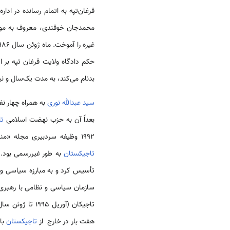
محمدجان خوقندی، معروف به مول
حکم دادگاه ولایت قرغان تپه بر اساس ماده 3
بدنام می‌کند، به مدت یک‌سال و نی
سید عبدالله نوری
به همراه چهار نفر از شاگردانش در 20 آو
بعداً آن به حزب نهضت اسلامی
تا
1992 وظیفه سردبیری مجله «منبر اسلام»، نشریه اداره مسلمانان جمهوری
تاجیکستان
به طور غیررسمی بود. بر 
تأسیس کرد و به مبارزه سیاسی و 
هفت بار در خارج از
تاجیکستان
با