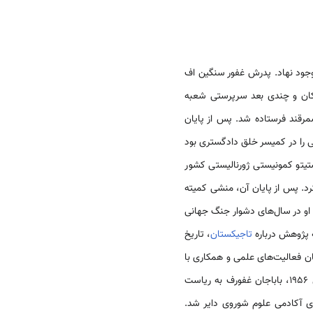
ا به عرصه وجود نهاد. پدرش غفور سنگین اف
سازمان کمسومول، مدیریت کودکان و چندی بعد سرپرستی شعبه
ن کورس‌های عالی حقوق به سمرقند فرستاده شد. پس از پایان
. از سال 1930 م، مدتی را در کمیسر خلق دادگستری بود
صیل به مسکو رفت و سال 1935 م، فارغ التحصیل انستیتو کمونیستی ژورنالیستی کشور
روی نیز تحصیل کرد. پس از پایان آن، منشی کمیته
ی آن حزب گردید. او در سال‌های دشوار جنگ جهانی
 پژوهش درباره
تاجیکستان
، تاریخ
ن فعالیت‌های علمی و همکاری با
برجسته‌ترین کارشناسان منابع خطی تاریخ خاور، باستان شناسان و ... بر دانش و استعداد وی افزوده شد. در سال 1956، باباجان غفورف به ریاست
 ریاست او بخش آثار خطی خاوری آکادمی علوم شوروی دایر شد.