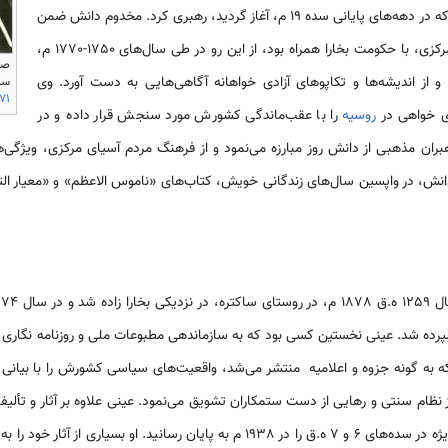
جنبش اصلاحی را که در دهه‌های پایانی سده 19 م، آغاز گردید، رهبری کرد. مخدوم دانش ضمن
مخالفت با نظام حاکم در آسیای مرکزی، با حکومت بخارا همراه بود، از این رو در طی سال‌های 1750-1770 م،
سای
 از اندیشه‌ها و تکاپوهای آزادی خواهانه آگاهی‌هایی به دست آورد. وی
71
ی خواهی در
روسیه
را با عقب‌ماندگی کشورش مورد سنجش قرار داده و در
رهبران مذهبی از دانش روز مبارزه می‌نمود و از فرهنگ مردم آسیای مرکزی، ویژگی
دانش، در واپسین سال‌های زندگانی خویش، کتاب‌های «ناموس الاعظم» و «معیار التد
1954 م، در
ده شد. عینی نخستین کسی بود که به سازماندهی مطبوعات ملی و روزنامه نگاری تا
به گونه جزوه و اعلامیه منتشر می‌شد، واقعیت‌های سیاسی کشورش را با بیانی
 از نظام سنتی و رهایی از دست ستمکاران تشویق می‌نمود. عینی علاوه بر آثار و ت
، شامل واژگان گفتاری به ویژه در سده‌های 6 و 7 ه.ق را در 1938 م به پایان رسانید.