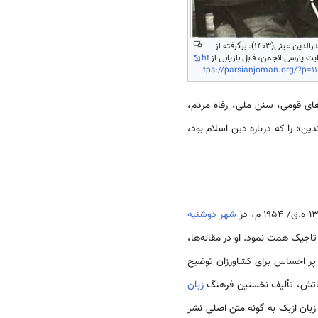
صدرالدین عینی(1403). برگرفته از
ت پارسی انجمن، قابل بازیابی از
ht
tps://parsianjoman.org/?p=11
‌های قومی، سنن ملی، رفاه مردم،
ین» را که درباره دین اسلام بود،
شهر دوشنبه
جیک همت نمود. او در مقاله‌ها،
 پر احساس برای کشاورزان توضیح
ألیفاتش، تألیف نخستین فرهنگ
زبان
 او بسیاری از آثار خود را به زبان ازبک به گونه متن اصلی نشر