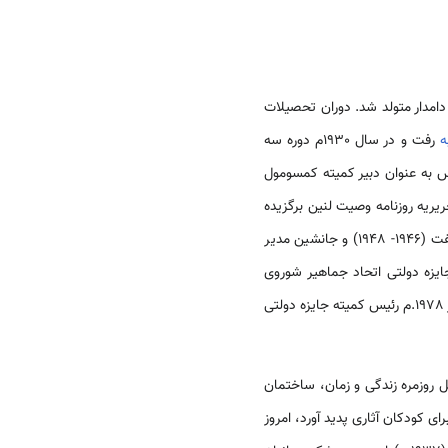
ی و دامدار متولد شد. دوران تحصیلات
ه
رفت و در سال 1930م دوره سه
 به عنوان دبیر کمیته کمسومول
سنده و مسئول هیأت تحریریه روزنامه وصیت لنین برگزیده
(1940- 1946.م) و سردار کمیته برنامه ریزی، ریاست صفت (1946- 1948) و جانشین مدیر
ته جایزه دولتی اتحاد جماهیر شوروی
(1976- 1978.م) بود و از 1978.م رئیس کمیته جایزه دولتی
مهمترین مسائل روزمره زندگی و زمان، ساختمان
ر بر می‌گیرد. میرشکر که از سال‌های دهه 1930.م، برای کودکان آثاری پدید آورد، امروز