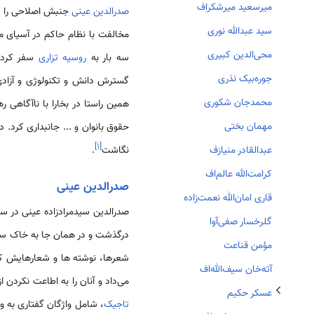
میرسعید میرشکراف
صدرالدین عینی
سید عبدالله نوری
محی‌الدین کبیری
سه بار به
روسیه تزاری
سفر کرد و
جوره‌بیک نذری
گسترش دانش و تکنولوژی و آزاد
محمدجان شکوری
همین راستا در بخارا با ناآگاهی 
‏مهمان بختی
حقوق بانوان و ... جانبداری کرد. 
]
۱
[
نگاشت
.
عبدالقادر منیازف
کرامت‌الله عالم‌اف
تغییر وضعیت زیربخش‌های عسکر حکیم
صدرالدین عینی
قاری امان‌الله نعمت‌زاده
صدرالدین سیدمرادزاده عینی در سال 1259 ه.ق 1878 م، در روستای ساکتره، در نزدیکی بخارا زاده شد و در سال 1374 ه.ق/ 
گلرخسار صفی‌آوا
درگذشت و در همان جا به خاک سپر
مؤمن قناعت
شعرها، نوشته ها و شعارهایش که 
آته‌خان سیف‌الله‌اف
می‌داد و آنان را به اطاعت نکردن
عسکر حکیم
تاجیک