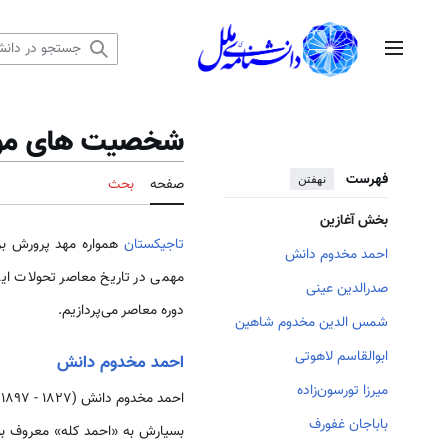
رش
ه
منوی اصلی
حتوا
شخصیت های موثر
فهرست
نهفتن
صفحه
بحث
بخش آغازین
تاجیکستان
همواره مهد پرورش بز
احمد مخدوم دانش
مهمی در تاریخ معاصر تحولات ای
صدرالدین عینی
دوره معاصر می‌پردازیم.
شمس الدین مخدوم شاهین
ابوالقاسم لاهوتی
احمد مخدوم دانش
میرزا تورسون‌زاده
ا
باباجان غفورف
بسیارش به «احمد کله» معروف ب