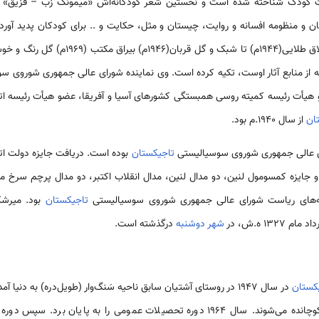
ان و منظومه افسانه و روایت، چیستان و مثل، حکایت و .. برای کودکان پدید آورد
کودکان نیز نوشته است که از قشلاق طلایی(1944م)
ر که از منابع آثار اوست، تکیه کرده است. وی نماینده شورای عالی جمهوری شوروی 
عضو هیأت رئیسه کمیته روسی همبستگی کشورهای آسیا و آفریقا، عضو هیأت رئیسه ا
ان
از سال 1940.م بود.
تاجیکستان
بوده است. دریافت جایزه دولت اتحاد شوروی (950
ام رودکی 1964م، و جایزه کمسومول لنین، دو مدال لنین، مدال انقلاب اکتبر، دو مدال پرچم
نامه‌های ریاست شورای عالی جمهوری شوروی سوسیالیستی
تاجیکستان
13 ه.ش، در
شهر دوشنبه
درگذشته است.
کستان
در سال 1947 در روستای آشتیان سابق ناحیه سَنگ‌وار (طویل‌دره) به دنیا 
مردم کوهستان به وخشان‌زمین کوچانده می‌شوند. سال 1964 دوره تحصیلات عمومی را به