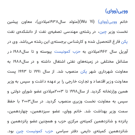
وویی(ووای)
خانم
وویی(ووای)
(Wu Yi)(متولد سال1938میلادی)، معاون پیشین
نخست وزیر
چین
، در رشته‌­ی مهندسی تصفیه­‌ی نفت از دانشکده‌­ی نفت
پکن
فارغ التحصیل شده و کارشناس برجسته­­‌ی این رشته می­‌باشد. وی در
آوریل سال 1962میلادی به
حزب کمونیست
پیوسته و تا سال1988 در
مشاغل مختلفی در زمینه­‌های نفتی اشتغال داشته و در سال1988 به
معاونت شهرداری شهر
پکن
منصوب شد. از سال 1991 تا 1993 پست
معاونت وزیر اقتصاد و تجارت خارجی را بر عهده داشت و سپس به وزیر
همین وزارتخانه گردید. از سال1998 تا 2003میلادی عضو شورای دولتی و
سپس به معاونت نخست وزیری منصوب گردید. در سال2003 با حفظ
سمت وزیر بهداشت شد. خانم ووای، عضو سیزدهمین، چهاردهمین،
پانزده و شانزدهمین کمیته­‌ی مرکزی حزب و هم­چنین عضو پانزدهمین و
شانزدهمین کمیته­‌ی دایمی دفتر سیاسی
حزب کمونیست
چین
بود.