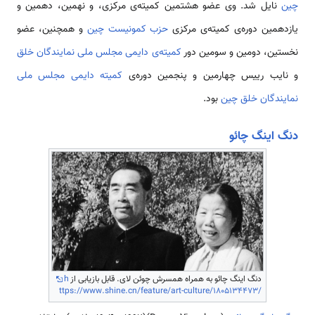
چین
نایل شد. وی عضو هشتمین کمیته‌­ی مرکزی، و نهمین، دهمین و
یازدهمین دوره‌­ی کمیته­‌ی مرکزی
حزب کمونیست
چین
و هم­چنین، عضو
نخستین، دومین و سومین دور
کمیته­‌ی دایمی مجلس ملی نمایندگان خلق
و نایب رییس چهارمین و پنجمین دوره­‌ی
کمیته دایمی مجلس ملی
نمایندگان خلق چین
بود.
دنگ اینگ چائو
دنگ اینگ چائو به همراه همسرش چوئن لای. قابل بازیابی از
h
ttps://www.shine.cn/feature/art-culture/1805134473/