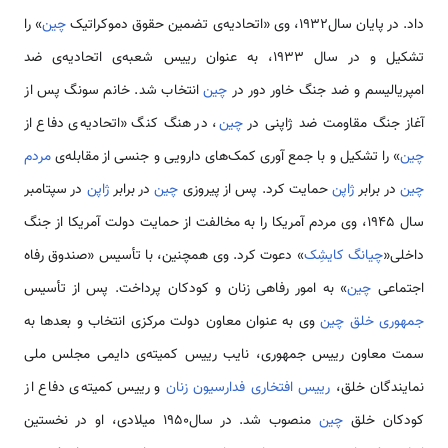
داد. در پایان سال1932، وی «اتحادیه‌­ی تضمین حقوق دموکراتیک
چین
» را
تشکیل و در سال 1933، به عنوان رییس شعبه­‌ی اتحادیه‌­ی ضد
امپریالیسم و ضد جنگ خاور دور در
چین
انتخاب شد. خانم سونگ پس از
آغاز جنگ مقاومت ضد ژاپنی در
چین
، در هنگ­ کنگ «اتحادیه­‌ی دفاع از
چین
» را تشکیل و با جمع آوری کمک‌­های دارویی و جنسی از مقابله­‌ی
مردم
چین
در برابر
ژاپن
حمایت کرد. پس از پیروزی
چین
در برابر
ژاپن
در سپتامبر
سال 1945، وی مردم آمریکا را به مخالفت از حمایت دولت آمریکا از جنگ
داخلی«
چیانگ کای­شِک
» دعوت کرد. وی هم­چنین، با تأسیس «صندوق رفاه
اجتماعی
چین
» به امور رفاهی زنان و کودکان پرداخت. پس از تأسیس
جمهوری خلق چین
وی به­ عنوان معاون دولت مرکزی انتخاب و بعدها به
سمت معاون رییس جمهوری، نایب رییس کمیته­‌ی دایمی مجلس ملی
نمایندگان خلق،
رییس افتخاری فدارسیون زنان
و رییس کمیته­‌ی دفاع از
کودکان خلق
چین
منصوب شد. در سال1950 میلادی، او در نخستین