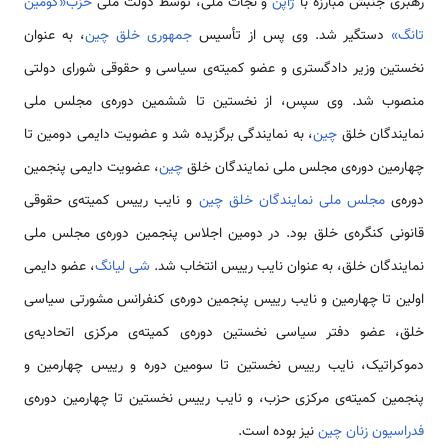
رهبری جنبش مبارزه با
ژاپن
و نجات ملی، توسط دولت ملی
حزب«کومین
تانگ»
دستگیر شد. وی پس از تأسیس
جمهوری خلق چین
، به­ عنوان
نخستین وزیر دادگستری و عضو کمیته‌­ی سیاسی و حقوقی شورای دولتی
منصوب شد. وی سپس، از نخستین تا ششمین دوره‌­ی مجلس ملی
نمایندگان خلق
چین
، به نمایندگی برگزیده شد و عضویت دایمی دومین تا
چهارمین دوره­‌ی مجلس ملی نمایندگان خلق
چین
، عضویت دایمی پنجمین
دوره­‌ی
مجلس ملی نمایندگان خلق چین
و نایب رییس کمیته­‌ی حقوقی
قانونی کنگره‌­ی خلق بود. در دومین اجلاس پنجمین دوره­‌ی مجلس ملی
نمایندگان خلق، به عنوان نایب رییس انتخاب شد.
شی لیانگ
، عضو دایمی
اولین تا چهارمین و نایب رییس پنجمین دوره­‌ی کنفرانس مشورتی سیاسی
خلق، عضو دفتر سیاسی نخستین دوره­‌ی کمیته­‌ی مرکزی اتحادیه­‌ی
دموکراتیک، نایب رییس نخستین تا سومین دوره و رییس چهارمین و
پنجمین کمیته­‌ی مرکزی حزب، و نایب رییس نخستین تا چهارمین دوره‌­ی
فدراسیون زنان چین
نیز بوده است.