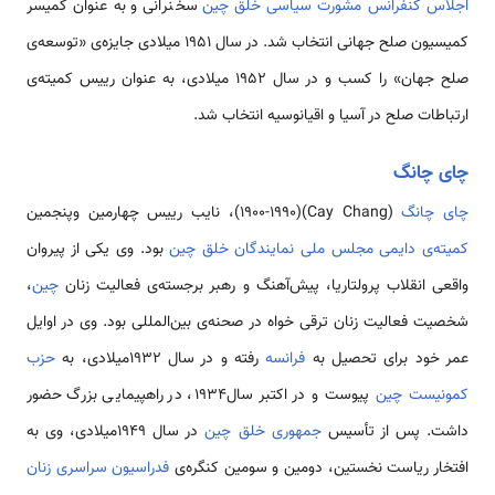
اجلاس کنفرانس مشورت سیاسی خلق چین
سخنرانی و به عنوان کمیسر
کمیسیون صلح جهانی انتخاب شد. در سال 1951 میلادی جایزه­‌ی «توسعه‌­ی
صلح جهان» را کسب و در سال 1952 میلادی، به عنوان رییس کمیته­‌ی
ارتباطات صلح در آسیا و اقیانوسیه انتخاب شد.
چای چانگ
چای چانگ
(Cay Chang)(1900-1990)، نایب رییس چهارمین وپنجمین
کمیته­‌ی دایمی مجلس ملی نمایندگان خلق چین
بود. وی یکی از پیروان
واقعی انقلاب پرولتاریا، پیش‌­آهنگ و رهبر برجسته­‌ی فعالیت زنان
چین
،
شخصیت فعالیت زنان ترقی خواه در صحنه­‌ی بین‌المللی بود. وی در اوایل
عمر خود برای تحصیل به
فرانسه
رفته و در سال 1932میلادی، به
حزب
کمونیست
چین
پیوست و در اکتبر سال1934، در راهپیمایی بزرگ حضور
داشت. پس از تأسیس
جمهوری خلق چین
در سال 1949میلادی، وی به
افتخار ریاست نخستین، دومین و سومین کنگره‌­ی
فدراسیون سراسری زنان