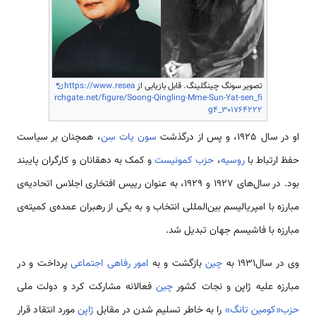
تصویر سونگ چینگلینگ. قابل بازیابی از
https://www.resea
rchgate.net/figure/Soong-Qingling-Mme-Sun-Yat-sen_fi
g4_301764222
او در سال 1925، و پس از درگذشت
سون یات سِن
، هم­چنان بر سیاست
حفظ ارتباط با
روسیه
،
حزب کمونیست
و کمک به دهقانان و کارگران پایبند
بود. در سال­‌های 1927 و 1929، به عنوان رییس افتخاری اجلاس اتحادیه‌­ی
مبارزه با امپریالیسم بین­‌المللی انتخاب و به یکی از رهبران عمده­‌ی کمیته­‌ی
مبارزه با فاشیسم جهان تبدیل شد.
وی در سال1931 به
چین
بازگشت و به
امور رفاهی اجتماعی
پرداخت و در
مبارزه علیه ژاپن و نجات کشور
چین
فعالانه مشارکت کرد و دولت ملی
حزب«کومین تانگ»
را به خاطر تسلیم شدن در مقابل
ژاپن
مورد انتقاد قرار