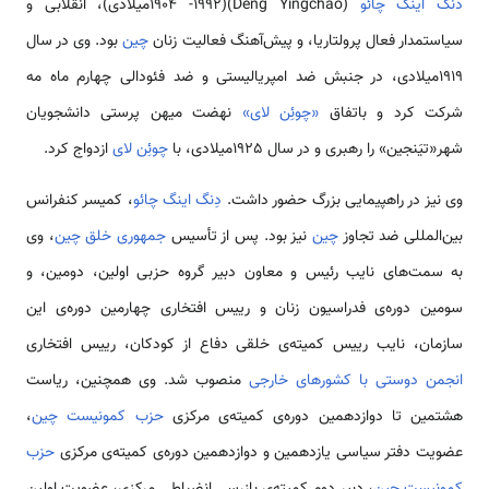
دنگ اینگ چائو
(Deng Yingchao)(1904 -1992میلادی)، انقلابی و
سیاستمدار فعال پرولتاریا، و پیش‌­آهنگ فعالیت زنان
چین
بود. وی در سال
1919میلادی، در جنبش ضد امپریالیستی و ضد فئودالی چهارم ماه مه
شرکت کرد و باتفاق
«چوئِن­ لای»
نهضت میهن پرستی دانشجویان
شهر«تیَن­جین» را رهبری و در سال 1925میلادی، با
چوئِن لای
ازدواج کرد.
وی نیز در راهپیمایی بزرگ حضور داشت.
دِنگ اینگ چائو
، کمیسر کنفرانس
بین‌المللی ضد تجاوز
چین
نیز بود. پس از تأسیس
جمهوری خلق چین
، وی
به سمت­‌های نایب رئیس و معاون دبیر گروه حزبی اولین، دومین، و
سومین دوره‌­ی فدراسیون زنان و رییس افتخاری چهارمین دوره­‌ی این
سازمان، نایب رییس کمیته‌­ی خلقی دفاع از کودکان، رییس افتخاری
انجمن دوستی با کشورهای خارجی
منصوب شد. وی هم­چنین، ریاست
هشتمین تا دوازدهمین دوره‌­ی کمیته‌ی مرکزی
حزب کمونیست
چین
،
عضویت دفتر سیاسی یازدهمین و دوازدهمین دوره­‌ی کمیته­‌ی مرکزی
حزب
کمونیست
چین
، دبیر دوم کمیته­‌ی بازرسی انضباطی مرکزی، عضویت اولین