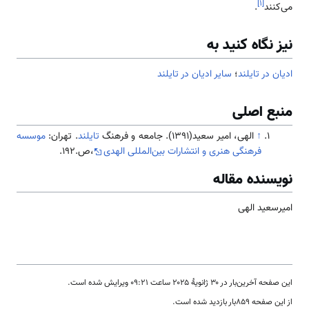
]
۱
[
می‌کنند
.
نیز نگاه کنید به
ادیان در تایلند
؛
سایر ادیان در تایلند
منبع اصلی
↑
الهی، امیر سعید(1391). جامعه و فرهنگ
تایلند
. تهران:
موسسه
فرهنگی هنری و انتشارات بین‌المللی الهدی
،ص.192.
نویسنده مقاله
امیرسعید الهی
این صفحه آخرین‌بار در ‏۳۰ ژانویهٔ ۲۰۲۵ ساعت ‏۰۹:۲۱ ویرایش شده است.
از این صفحه ۸۵۹بار بازدید شده است.