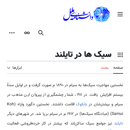
رش
ه
منوی اصلی
حتوا
جستجو
ظاهر
ابزارها
سیک ها در تایلند
تغییر وضعیت فهرست محتویات
صفحه
بحث
ابزارها
نخستین مهاجرت سیک‌ها به سیام در ۱۸۹۰ م صورت گرفت و در اوایل سدهٔ
بیستم افزایش یافت. در ۱۹۱۱، شمار چشمگیری از پیروان این مذهب در
سیام و بیشترشان در
بانکوک
اقامت داشتند. نخستین «گورد وارا» (Koh
Samui) (عبادتگاه سیک‌ها) در ۱۹۱۲ م در سیام برپا شد. در شهرهای دیگر
تایلند
نیز جوامع سیک ساکن‌اند که بیشتر در کار خرده‌فروشی فعالیت