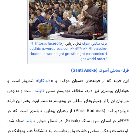
فرقه سانتی آسوک
قابل بازیابی از
https://facesofb
uddhism.wordpress.com/2013/01/21/the-asoke-
buddhist-world-right-growth-right-economics-ri
ght-world-order/
فرقه سانتی آسوک (Santi Asoke)
این فرقه که از فرقه‌های «سوان موک» و «
داماکایا
» تندروتر است و
هواداران بیشتری نیز دارد، مخالف بودیسم سنتی
تایلند
است و به‌نوعی
می‌توان آن را از جنبش‌های سلفی در بودیسم به‌شمار آورد. رهبر این فرقه
«پرابودپراک» (Phra Bodhirak) از راهبان بودایی تایلندی است که در
۱۹۳۴م در استان سری ساک (Sirisak) در شمال شرقی
تایلند
متولد شد.
او نخست زندگی سختی داشت ولی توانست به دانشکدهٔ هنر پوچانک در