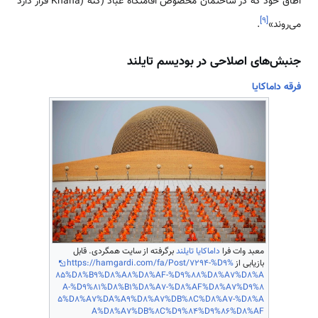
اطاق خود که در ساختمان مخصوص اقامتگاه عباد (کنه (Khana قرار دارد
]
۹
[
می‌روند»
.
جنبش‌های اصلاحی در بودیسم تایلند
فرقه داماکایا
معبد وات فرا
داماکایا تایلند
برگرفته از سایت همگردی. قابل
بازیابی از
https://hamgardi.com/fa/Post/7294-%D9%
85%D8%B9%D8%A8%D8%AF-%D9%88%D8%A7%D8%A
A-%D9%81%D8%B1%D8%A7-%D8%AF%D8%A7%D9%8
5%D8%A7%DA%A9%D8%A7%DB%8C%D8%A7-%D8%A
A%D8%A7%DB%8C%D9%84%D9%86%D8%AF