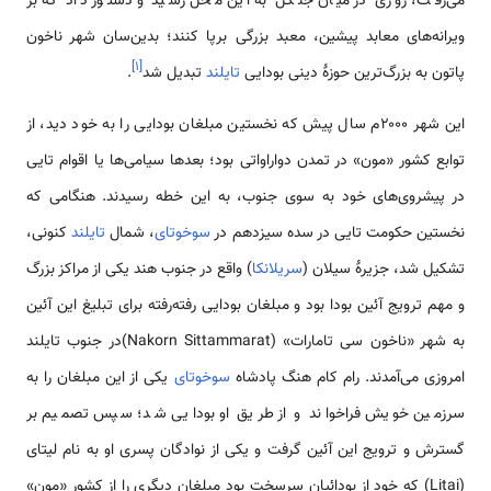
می‌رفت، روزی در میان جنگل به این محل رسید و دستور داد که بر
ویرانه‌های معابد پیشین، معبد بزرگی برپا کنند؛ بدین‌سان شهر ناخون
]
۱
[
پاتون به بزرگ‌ترین حوزهٔ دینی بودایی
تایلند
تبدیل شد
.
این شهر ۲۰۰۰م سال پیش که نخستین مبلغان بودایی را به خود دید، از
توابع کشور «مون» در تمدن دواراواتی بود؛ بعدها سیامی‌ها یا اقوام تایی
در پیشروی‌های خود به سوی جنوب، به این خطه رسیدند. هنگامی که
نخستین حکومت تایی در سده سیزدهم در
سوخوتای
، شمال
تایلند
کنونی،
تشکیل شد، جزیرهٔ سیلان (
سریلانکا
) واقع در جنوب هند یکی از مراکز بزرگ
و مهم ترویج آئین بودا بود و مبلغان بودایی رفته‌رفته برای تبلیغ این آئین
به شهر «ناخون سی تامارات» (Nakorn Sittammarat)در جنوب تایلند
امروزی می‌آمدند. رام کام هنگ پادشاه
سوخوتای
یکی از این مبلغان را به
سرزمین خویش فراخواند و از طریق او بودایی شد؛ سپس تصمیم بر
گسترش و ترویج این آئین گرفت و یکی از نوادگان پسری او به نام لیتای
(Litai) که خود از بودائیان سرسخت بود مبلغان دیگری را از کشور «مون»