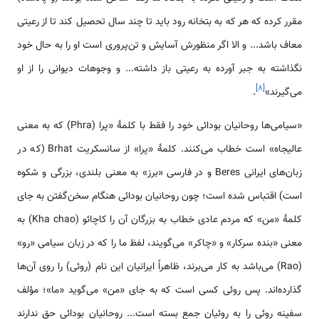
مقرر کرده که هر که به بتخانه رود باید تا چند سال تحصیل کند تا از رعیتی
معاف باشد... و الا اگر منظورش آسایش و تن‌پروری است او را به حال خود
نگذاشته به جبر آورده به رعیتی باز داشته... و وجوهات دیوانی را از او
]
۸
[
می‌گیرند»
.
«سیامی‌ها روحانیان بودائی خود را فقط با کلمهٔ «پرا (Phra) که به معنی
عالیجاه» است خطاب می‌کنند. کلمهٔ «پرا» از سانسکریت Brhat (که در
زبان‌های ایرانی Beres و در فارسی «برز» به معنی بلندی، بزرگی و شکوه
است) اقتباس شده است؛ چون روحانیان بودائی هنگام سخن‌گفتن به جای
کلمهٔ «من» که مردم عادی خطاب به بزرگان آن را کاچائو (Kha chao) به
معنی «بنده سرکار» و «چاکر» می‌گویند، لفظ ما را که در زبان سیامی «رو»
(Rao) می‌باشد به کار می‌برند، ظاهراً ایرانیان این نام (روئی) را روی آن‌ها
گذارده‌اند. پس روئی کسی است که به جای «من» می‌گوید «ما»؛ مؤلف
سفینه روئی را به روئیان جمع بسته است... روحانیان بودائی حق ندارند