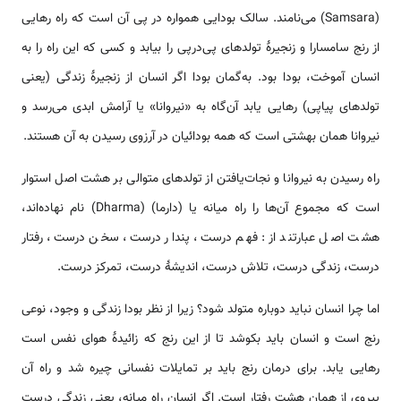
(Samsara) می‌نامند. سالک بودایی همواره در پی آن است که راه رهایی
از رنج سامسارا و زنجیرهٔ تولدهای پی‌درپی را بیابد و کسی که این راه را به
انسان آموخت، بودا بود. به‌گمان بودا اگر انسان از زنجیرهٔ زندگی (یعنی
تولدهای پیاپی) رهایی یابد آن‌گاه به «نیروانا» یا آرامش ابدی می‌رسد و
نیروانا همان بهشتی است که همه بودائیان در آرزوی رسیدن به آن هستند.
راه رسیدن به نیروانا و نجات‌یافتن از تولدهای متوالی بر هشت اصل استوار
است که مجموع آن‌ها را راه میانه یا (دارما) (Dharma) نام نهاده‌اند،
هشت اصل عبارتند از: فهم درست، پندار درست، سخن درست، رفتار
درست، زندگی درست، تلاش درست، اندیشهٔ درست، تمرکز درست.
اما چرا انسان نباید دوباره متولد شود؟ زیرا از نظر بودا زندگی و وجود، نوعی
رنج است و انسان باید بکوشد تا از این رنج که زائیدهٔ هوای نفس است
رهایی یابد. برای درمان رنج باید بر تمایلات نفسانی چیره شد و راه آن
پیروی از همان هشت رفتار است. اگر انسان راه میانه، یعنی زندگی درست