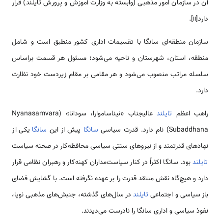
آن در سازمان امور مذهبی (وابسته به وزارت آموزش و پرورش تایلند) قرار
دارد[ii].
سازمان منطقه‌ای سانگا با تقسیمات اداری کشور منطبق است و شامل
منطقه، استان، شهرستان و ناحیه می‌شود؛ مسئول هر قسمت براساس
سلسله مراتب منصوب می‌شود و هر مقامی بر مقام زیردست خود نظارت
دارد.
راهب اعظم
تایلند
عالیجناب «نیناساموارا، سودانا» (Nyanasamvara
Subaddhana) نام دارد. قدرت سیاسی
سانگا
پیش از این
سانگا
یکی از
نهادهای قدرتمند و از نیروهای سنتی سیاسی محافظه‌کار در صحنه سیاست
تایلند
بود. سانگا اکثراً در کنار سیاست‌مداران کهنه‌کار و رهبران نظامی قرار
دارد و هیچ‌گاه نقش منتقد قدرت را بر عهده نگرفته است. با گشایش فضای
باز سیاسی و اجتماعی
تایلند
در سال‌های گذشته، جنبش‌های مذهبی نوپا،
نفوذ سیاسی و اداری سانگا را نادرست می‌دیدند.