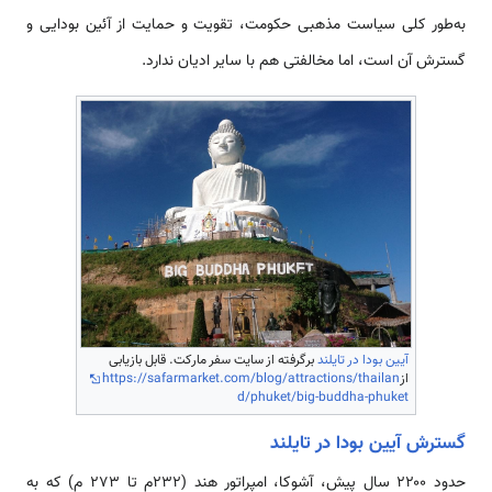
به‌طور کلی سیاست مذهبی حکومت، تقویت و حمایت از آئین بودایی و
گسترش آن است، اما مخالفتی هم با سایر ادیان ندارد.
آیین بودا در تایلند
برگرفته از سایت سفر مارکت. قابل بازیابی
از
https://safarmarket.com/blog/attractions/thailan
d/phuket/big-buddha-phuket
گسترش آیین بودا در تایلند
حدود ۲۲۰۰ سال پیش، آشوکا، امپراتور هند (۲۳۲م تا ۲۷۳ م) که به