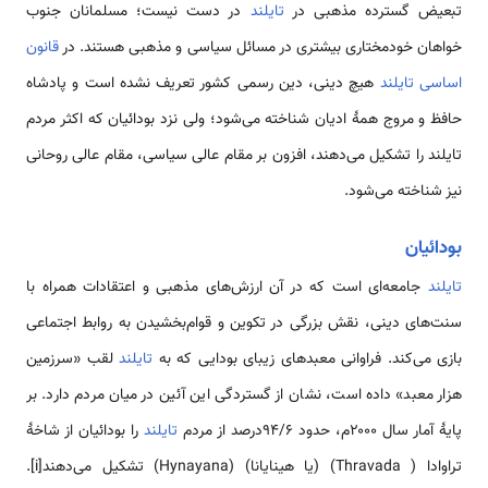
تبعیض گسترده مذهبی در
تایلند
در دست نیست؛ مسلمانان جنوب
خواهان خودمختاری بیشتری در مسائل سیاسی و مذهبی هستند. در
قانون
اساسی تایلند
هیچ دینی، دین رسمی کشور تعریف نشده است و پادشاه
حافظ و مروج همهٔ ادیان شناخته می‌شود؛ ولی نزد بودائیان که اکثر مردم
تایلند را تشکیل می‌دهند، افزون بر مقام عالی سیاسی، مقام عالی روحانی
نیز شناخته می‌شود.
بودائیان
تایلند
جامعه‌ای است که در آن ارزش‌های مذهبی و اعتقادات همراه با
سنت‌های دینی، نقش بزرگی در تکوین و قوام‌بخشیدن به روابط اجتماعی
بازی می‌کند. فراوانی معبدهای زیبای بودایی که به
تایلند
لقب «سرزمین
هزار معبد» داده است، نشان از گستردگی این آئین در میان مردم دارد. بر
پایهٔ آمار سال ۲۰۰۰م، حدود 94/6درصد از مردم
تایلند
را بودائیان از شاخهٔ
تراوادا ( Thravada) (یا هینایانا) (Hynayana) تشکیل می‌دهند[i].