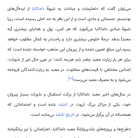
می‌توان گفت که «تعلیمات و عبادات به شیوهٔ
داماکایا
از ایده‌آل‌های
بودیسم، جسمانی و مادی است و از این نظر به حد اعلی رسیده است، زیرا
شیوهٔ عبادی داماکایا می‌آموزد که هر کس، پول و هدایای بیشتری [به
معبد] بدهد درجهٔ خلوص بیشتری دارد و راحت‌تر به کمال مطلوب خواهد
رسید.این مبلغ تعیین نشده و از پیروان این مذهب خواسته نشده است که
برای هر بار زیارت معبد چقدر باید هزینه کنند؛ در عین حال غیر از نذورات،
اجناس مختلفی با قیمت‌های متفاوت، در معبد به زیارت‌کنندگان فروخته
]
۱۰
[
می‌شود و به مصرف معبد می‌رسد»
.
در سال‌های اخیر معبد داماکایا از برکت استقبال و نذورات بسیار پیروان
خود، یکی از مراکز بزرگ ثروت در
تایلند
شده است و اجتماعاتی که
همه‌ساله در آن برگزار می‌شود، در
تاریخ تایلند
بی‌مانند است.
«طرح‌ها و پروژه‌های بلندپروازانهٔ معبد داماکایا، اعتراضاتی را نیز برانگیخته