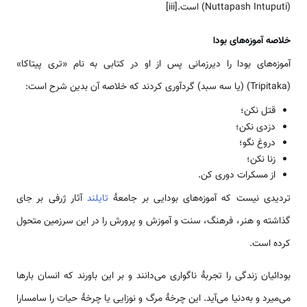
(Nuttapash Intuputi) است.[iii]
خلاصه آموزه‌های بودا
آموزه‌های بودا را دیرزمانی پس از او در کتابی به نام «تری پیتاکا»
(Tripitaka) (یا سه سبد) گردآوری کردند که خلاصه آن بدین شرح است:
قتل نکن؛
دزدی نکن؛
دروغ نگو؛
زنا نکن؛
از مسکرات دوری کن.
تردیدی نیست که آموزه‌های بودایی بر جامعهٔ
تایلند
آثار ژرفی بر جای
گذاشته و هنر، فرهنگ، سنت و آموزش و پرورش را در این سرزمین متحول
کرده است.
بودائیان زندگی را تجربهٔ ناگواری می‌دانند و بر این باورند که انسان بارها
می‌میرد و به‌دنیا می‌آید. این چرخهٔ مرگ و نوزایی یا چرخهٔ حیات را سامسارا