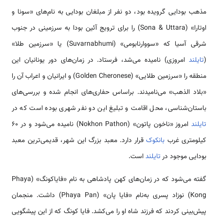
مذهب بودایی گرویده بود، دو نفر از مبلغان بودایی به نام‌های «سونا و
اوتارا» (Sona & Uttara) را برای ترویج آئین بودا به سرزمینی در جنوب
شرقی آسیا که «سووارنابومی» (Suvarnabhumi) یا «سرزمین طلا»
(
تایلند
امروزی) نامیده می‌شد، فرستاد. در زمان‌های دور یونانیان این
منطقه را «سرزمین طلایی» (Golden Cheronese) و ایرانیان و اعراب آن را
«بلاد الذهب» می‌نامیدند. براساس حفاری‌های انجام شده و بررسی‌های
باستان‌شناسی، محل اقامت و تبلیغ این دو نفر شهری بوده است که در
تایلند
امروز «ناخون پاتون» (Nokhon Pathon) نامیده می‌شود و در ۶۰
کیلومتری غرب
بانکوک
قرار دارد. معبد بزرگ این شهر، قدیمی‌ترین معبد
بودایی موجود در
تایلند
است.
گفته می‌شود که در زمان‌های کهن پادشاهی به نام «فایاکونگ» (Phaya
Kong) نوزاد پسری به‌نام «فایا پان» (Phaya Pan) داشت. منجمان
پیش‌بینی کردند که فرزند شاه او را می‌کشد. فایا کونگ که از این پیشگویی