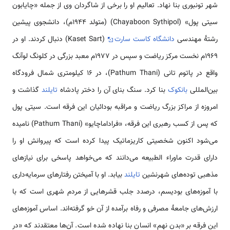
شهر تونبوری بنا نهاد. تعالیم او را برخی از شاگردان وی از جمله «چایابون
سیتی پول» (Chayaboon Sythipol) (متولد ۱۹۴۴م)، دانشجوی پیشین
رشتهٔ مهندسی
دانشگاه کاست سارت
(Kaset Sart) دنبال کردند. او در
۱۹۶۹م نخست مرکز ریاضت و سپس در ۱۹۷۷م معبد بزرگی در کلونگ لوآنگ
واقع در پاتوم تانی (Pathum Thani)، در ۱۶ کیلومتری شمال فرودگاه
بین‌المللی
بانکوک
بنا کرد. سنگ بنای آن را دختر پادشاه
تایلند
گذاشت و
امروزه از مراکز بزرگ ریاضت و مراقبه بودائیان این فرقه است. سیتی پول
که پس از کسب رهبری این فرقه، «فراداماچایو» (Pathum Thani) نامیده
می‌شود اکنون شخصیتی کاریزماتیک پیدا کرده است که پیروانش او را
دارای قدرت ماوراء الطبیعه می‌دانند که می‌خواهد پاسخی برای نیازهای
مذهبی توده‌های شهرنشین
تایلند
بیابد. او با آمیختن رفتارهای سرمایه‌داری
با آموزه‌های بودیسم، درصدد جلب قشرهایی از مردم شهری است که با
ارزش‌های جامعهٔ مصرفی و رفاه برآمده از آن خو گرفته‌اند. اساس آموزه‌های
این فرقه بر «بدن نهم» انسان بنا نهاده شده است. آن‌ها معتقدند که «در