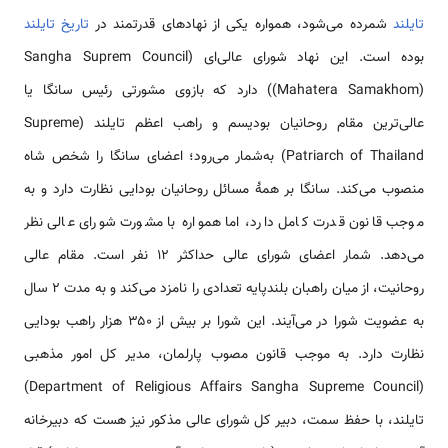
تایلند
شمرده می‌شود، همواره یکی از نهادهای قدرتمند در
تاریخ تایلند
بوده است. این نهاد شورای عالی‌ای (Sangha Suprem Council
(Mahatera Samakhom)) دارد که بازوی مشورتی رئیس سانگا یا
عالی‌ترین مقام روحانیان بودیسم و راهب اعظم تایلند (Supreme
Patriarch of Thailand) به‌شمار می‌رود؛ اعضای سانگا را شخص شاه
منصوب می‌کند. سانگا بر همهٔ مسائل روحانیان بودایی نظارت دارد و به
موجب قانون قدرت کامل دارد، اما همواره با مشورت شورای عالی نظر
می‌دهد. شمار اعضای شورای عالی حداکثر ۱۲ نفر است. مقام عالی
روحانیت، از میان راهبان بلندپایه تعدادی را نامزد می‌کند و به مدت ۲ سال
به عضویت شورا در می‌آیند. این شورا بر بیش از ۳۵۰ هزار راهب بودایی
نظارت دارد. به موجب قانون مصوب پارلمان، مدیر کل امور مذهبی
(Department of Religious Affairs Sangha Supreme Council)
تایلند، با حفظ سمت، دبیر کل شورای عالی مذکور نیز هست که دبیرخانه