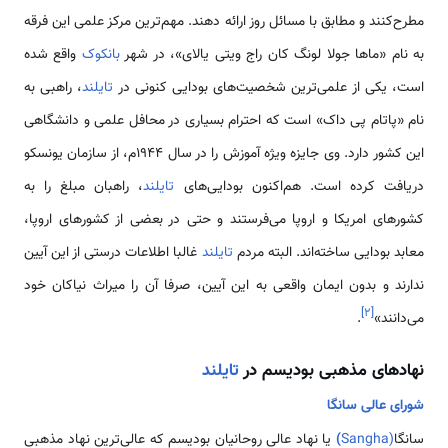
مطرح‌کنند و مطابق با مسائل روز ارائه دهند. مهم‌ترین مرکز علمی این فرقه
به نام «ماها جولا لونگ کان راج ویتی یالای»، در شهر
بانکوک
واقع شده
است، یکی از علمی‌ترین شخصیت‌های بودایی کنونی در
تایلند
، راهبی به
نام «پاتام پی داک» است که احترام بسیاری در محافل علمی و دانشگاهی
این کشور دارد. وی جایزه ویژه آموزش را در سال ۱۹۴۴م، از سازمان یونسکو
دریافت کرده است. هم‌اکنون بودایی‌های
تایلند
، راهبان مبلغ را به
کشورهای امریکا و اروپا می‌فرستند و حتی در بعضی از کشورهای اروپا،
معابد بودایی ساخته‌اند. البته مردم
تایلند
غالبا اطلاعات درستی از این آیین
ندارند و بدون ایمان واقعی به این آیین، صرفا آن را میراث نیاکان خود
]
۲
[
می‌دانند»
.
نهادهای مذهبی بودیسم در
تایلند
شورای عالی سانگا
سانگا
(Sangha
)
یا نهاد عالی روحانیان بودیسم که عالی‌ترین نهاد مذهبی