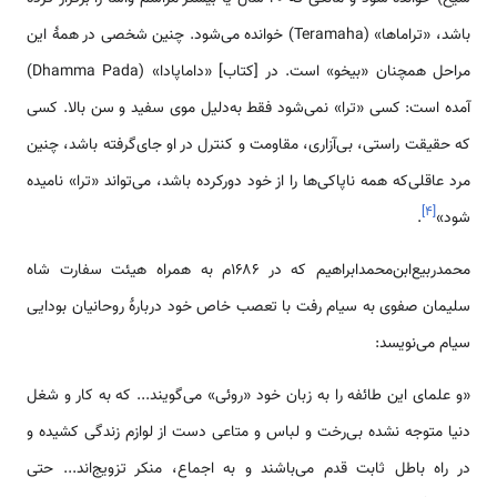
باشد، «تراماها» (Teramaha) خوانده می‌شود. چنین شخصی در همهٔ این
مراحل همچنان «بیخو» است. در [کتاب] «داماپادا» (Dhamma Pada)
آمده است: کسی «ترا» نمی‌شود فقط به‌دلیل موی سفید و سن بالا. کسی
که حقیقت راستی، بی‌آزاری، مقاومت و کنترل در او جای‌گرفته باشد، چنین
مرد عاقلی‌که همه ناپاکی‌ها را از خود دورکرده باشد، می‌تواند «ترا» نامیده
]
۴
[
شود»
.
محمدربیع‌ابن‌محمدابراهیم که در ۱۶۸۶م به همراه هیئت سفارت شاه
سلیمان صفوی به سیام رفت با تعصب خاص خود دربارهٔ روحانیان بودایی
سیام می‌نویسد:
«و علمای این طائفه را به زبان خود «روئی» می‌گویند... که به کار و شغل
دنیا متوجه نشده بی‌رخت و لباس و متاعی دست از لوازم زندگی کشیده و
در راه باطل ثابت قدم می‌باشند و به اجماع، منکر تزویج‌اند... حتی