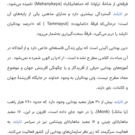
فرقه‌ای از شاخهٔ تراوادا که «ماهانیکایا» (Mahanykaya) نامیده می‌شود،
در
تایلند
گستردگی بیشتری دارد و مدارای مذهبی یکی از پایه‌های آن
است؛ درحالی‌که فرقهٔ «تامایوت» (Tammayut ) که ۱۰درصد بودائیان
تایلند را دربر می‌گیرد، فرقهٔ سخت‌گیرتری به‌شمار می‌رود.
دین بودایی آئینی است که برای زندگی فلسفه‌ای خاص دارد و از آنجاکه در
آن مباحث کلامی مطرح نشده است، از ادیان الهی شمرده نمی‌شود. در
آموزه‌های بودایی حرفی از آفریدگار و یا چگونگی آفرینش جهان و موضوع
معاد مطرح نیست، ولی بودائیان به وجود خداوند در جایگاه آفرینندهٔ جهان
و کائنات، باور دارند.
در
تایلند
بیش از ۳۰ هزار معبد بودایی وجود دارد که حدود ۲۶۰ هزار راهب
(یا مانک) (Monk)، را در خود جای داده است، افزون بر این، ۱۷ معبد
ماهایانای چینی و ۱۶ معبد ماهایانای ویتنامی نیز در سراسر
تایلند
به
فعالیت سرگرمند که زیر نظر سازمان‌های بودایی آن کشور فعالیت می‌کنند.