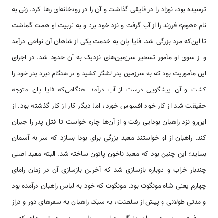
ترسیده بود، نوزاد را در قایقی گذاشت و آن را در رودخانه‌ای رها کرد. زنی به
نام «هوم» فرزند را از آب گرفت و نزد خود برد و به تربیت او همت گماشت
تا این‌که مرد بزرگی شد. فایا پان به خدمت یکی از شاهان آن نواحی درآمد
و از سوی او مأمور تسخیر سرزمین‌های نزدیک به آن حدود شد. در اجرای
این مأموریت بود که به سرزمین پدر لشگر کشید و در هنگام نبرد پدر خود را
کشت و آن پیشگویی درست از آب درآمد. هنگامی‌که فایا پان متوجه
حقیقت شد از کار خود افسوس خورد، اما دیگر کار از کار گذشته بود. از
این‌رو نزد راهبان بودایی رفت و از آن‌ها چاره خواست تا قتل پدر را جبران
کند. راهبان از او خواستند معبد بزرگی برای بودا بسازد که سر به آسمان
بساید؛ این چنین بود که معبد ناخون پاتون ساخته شد. البته معبد اصلی
چندبار خراب و دوباره بازسازی شد که آخرین بازسازی آن در زمان رامای
چهارم یعنی شاه مونگوت بود. مونگوت که خود به لباس راهبان درآمده بود
و مدتی طولانی و پیش از سلطنت، به سبک راهبان به سفرهای دور و دراز