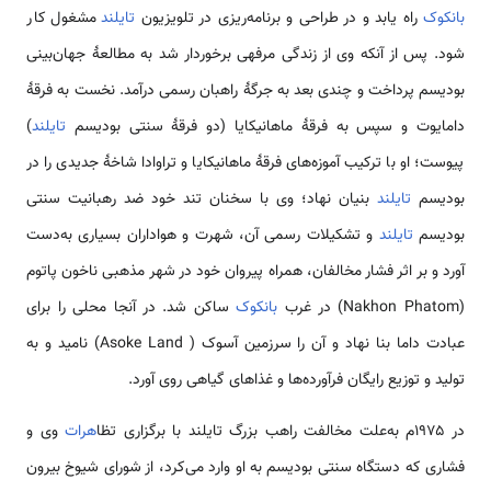
بانکوک
راه یابد و در طراحی و برنامه‌ریزی در تلویزیون
تایلند
مشغول کار
شود. پس از آنکه وی از زندگی مرفهی برخوردار شد به مطالعهٔ جهان‌بینی
بودیسم پرداخت و چندی بعد به جرگهٔ راهبان رسمی درآمد. نخست به فرقهٔ
دامایوت و سپس به فرقهٔ ماهانیکایا (دو فرقهٔ سنتی بودیسم
تایلند
)
پیوست؛ او با ترکیب آموزه‌های فرقهٔ ماهانیکایا و تراوادا شاخهٔ جدیدی را در
بودیسم
تایلند
بنیان نهاد؛ وی با سخنان تند خود ضد رهبانیت سنتی
بودیسم
تایلند
و تشکیلات رسمی آن، شهرت و هواداران بسیاری به‌دست
آورد و بر اثر فشار مخالفان، همراه پیروان خود در شهر مذهبی ناخون پاتوم
(Nakhon Phatom) در غرب
بانکوک
ساکن شد. در آنجا محلی را برای
عبادت داما بنا نهاد و آن را سرزمین آسوک ( Asoke Land) نامید و به
تولید و توزیع رایگان فرآورده‌ها و غذاهای گیاهی روی آورد.
در ۱۹۷۵م به‌علت مخالفت راهب بزرگ تایلند با برگزاری تظا
هرات
وی و
فشاری که دستگاه سنتی بودیسم به او وارد می‌کرد، از شورای شیوخ بیرون