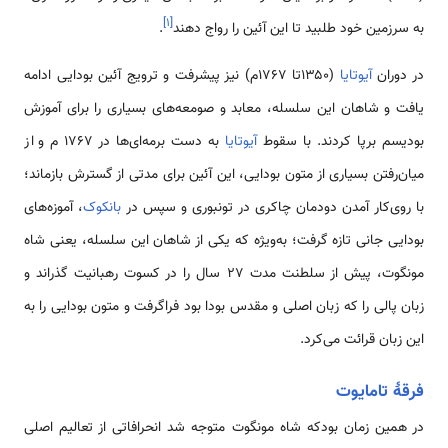
]
۱
[
به سرزمین خود طلبید تا این آئین را رواج دهند
.
در دوران
آیوتایا
(۱۳۵۰تا ۱۷۶۷م) نیز پیشرفت و ترویج آئین بودایی ادامه
یافت و شاهان این سلسله، معابد و صومعه‌های بسیاری را برای آموزش
بودیسم برپا کردند. با سقوط
آیوتایا
به دست برمه‌ای‌ها در ۱۷۶۷ م و از
میان‌رفتن بسیاری از متون بودایی، این آئین برای مدتی از گسترش بازماند؛
با روی‌کار آمدن دودمان چاکری در تونبوری و سپس در
بانکوک
، آموزه‌های
بودایی جانی تازه گرفت؛ به‌ویژه که یکی از شاهان این سلسله، یعنی شاه
مونگوت، پیش از سلطنت مدت ۲۷ سال را در کسوت رهبانیت گذراند و
زبان پالی را که زبان اصلی و مقدس بودا بود فراگرفت و متون بودایی را به
این زبان قرائت می‌کرد.
فرقهٔ تامایوت
در همین زمان بودکه شاه مونگوت متوجه شد انحرافاتی از تعالیم اصلی