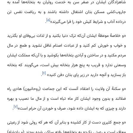
شاهزادگان ایشان در صغر سن به خدمت روئیان به بتخانه‌ها آمده به
جاروب‌کشی مسکن بتان اشتغال داشته باشند و به ریاضت نفس تن
]
۵
[
درداده آداب و شرایط کیش خود را فرا می‌گیرند»
.
«و خلاصهٔ موعظهٔ ایشان آن‌که ترک دنیا بکنید و از لذات بی‌وفای او بگذرید
و خواب و خورش کم کنید و از عبادت اصنام غافل نشوید و طمع در مال
مردم مکنید و در ساختن و آبادی بتخانه‌ها بکوشید و با آن‌که مملکت ایشان
وسعتی ندارد و قریب به پنج هزار بتخانه بیش است، می‌گویند که بتخانه
]
۶
[
باز بسازید و آنچه دارید در زیر پای بتان دفن کنید»
.
«و سکنهٔ آن ولایت را اعتقاد آنست که این جماعت (روحانیون) هادی راه
ضلالند و بدون وجود ایشان کار ماه تباه است و از مال ما نصیب و بهره
]
۷
[
دارند و چیزی که به ایشان داده شود، صرف و خوردن آن حرام است»
.
«و جمع کثیری دست از کار کشیده و بنابر آن که هر که روئی شود از رعیتی
معاف است و رعیتی نکرده به بتخانه‌ها رفته ساکن شده بودند (و پادشاه)