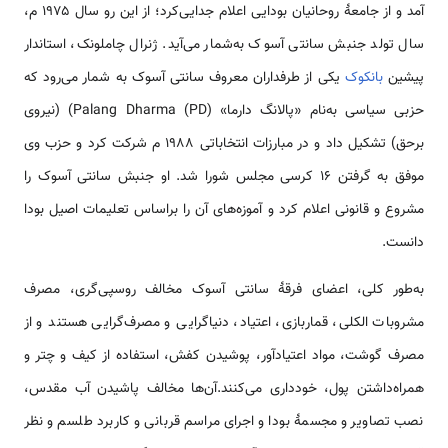
آمد و از جامعهٔ روحانیان بودایی اعلام جدایی‌کرد؛ از این رو سال ۱۹۷۵ م،
سال تولد جنبش سانتی آسوک به‌شمار می‌آید. ژنرال چاملونک، استاندار
پیشین
بانکوک
یکی از طرفداران معروف سانتی آسوک به شمار می‌رود که
حزبی سیاسی به‌نام «پالانگ دارما» Palang Dharma (PD)) (نیروی
برحق) تشکیل داد و در مبارزات انتخاباتی ۱۹۸۸ م شرکت کرد و حزب وی
موفق به گرفتن ۱۶ کرسی مجلس شورا شد. او جنبش سانتی آسوک را
مشروع و قانونی اعلام کرد و آموزه‌های آن را براساس تعلیمات اصیل بودا
دانست.
به‌طور کلی، اعضای فرقهٔ سانتی آسوک مخالف روسپی‌گری، مصرف
مشروبات الکلی، قماربازی، اعتیاد، دنیاگرایی و مصرف‌گرایی هستند و از
مصرف گوشت، مواد اعتیادآور، پوشیدن کفش، استفاده از کیف و چتر و
همراه‌داشتن پول، خودداری می‌کنند.آن‌ها مخالف پاشیدن آب مقدس،
نصب تصاویر و مجسمهٔ بودا و اجرای مراسم قربانی و کاربرد طلسم و نظر