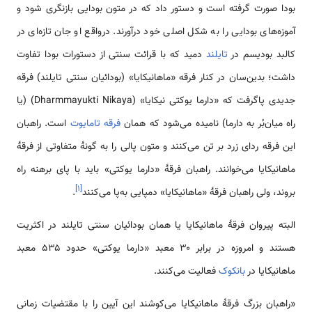
بودا صورت گرفته است و دستور داد که در متون بودایی بازنگری شود و
آموزه‌های بودایی را به شکل اصلی خود درآورند. درواقع او جان تازه‌ای در
کالبد بودیسم در
تایلند
دمید که با قرائت سنتی از دستورات بودا تفاوت
داشت؛ بدین‌سان در کنار فرقه «ماهانیکایا» (بودائیان سنتی تایلند) فرقه
جدیدی پاگرفت که «دارما یوکتی نیکایا» (Dharmmayukti Nikaya) (یا
راه میان‌بُر به دارما) نامیده می‌شود که همان
فرقه تامایوت
است. راهبان
این فرقه ردای زرد بر تن می‌کنند و متون پالی را به گونهٔ متفاوتی از فرقهٔ
ماهانیکایا می‌خوانند. راهبان فرقهٔ «دارما یوکتی» باید با پای برهنه راه
]
۱
[
بروند، ولی راهبان فرقهٔ «ماهانیکایا» دمپایی به‌پا می‌کنند
.
البته پیروان فرقهٔ ماهانیکایا یا همان بودائیان سنتی تایلند در اکثریت
هستند و امروزه در برابر ۳۰ معبد «دارما یوکتی» حدود ۵۳۵ معبد
ماهانیکایا در
بانکوک
فعالیت می‌کنند.
«راهبان بزرگ فرقهٔ ماهانیکایا می‌کوشند این آیین را با مقتضیات زمانی