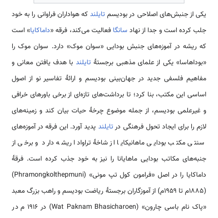
یکی از جنبش‌های اصلاحی در بودیسم
تایلند
که هواداران فراوانی را به خود
جلب کرده است و جدا از نهاد
سانگا
فعالیت می‌کند، فرقه «
داماکایا
» است
که ریشه در آموزه‌های جنبش بودایی «سوان موک» دارد. سوان موک را
«بوداهاسا» یکی از علمای مذهبی برجستهٔ
تایلند
با هدف یافتن معانی و
مفاهیم فلسفی جدید در جهان‌بینی بودیسم و ارائهٔ تفاسیر نو از اصول
اساسی این مکتب، بنا کرد؛ تا برداشت‌های تازه‌ای از برخی باورهای خرافی
و غیرعلمی بودیسم، از جمله موضوع چرخهٔ حیات بیان کند و زمینه‌های
لازم را برای ایجاد تحول فرهنگی در
تایلند
پدید آورد. این فرقه در آموزه‌های
سنتی مکتب بودایی ماهانیکایا از شاخهٔ تراوادا ریشه دارد و برخی از
جنبه‌های مکاتب بودایی ماهایانا را نیز به خود جذب کرده است. فرقهٔ
داماکایا را در اصل «فرامون کول تپ مونی» (Phramongkolthepmuni)
(۱۸۸۵م تا ۱۹۵۹م) از آموزگاران برجستهٔ ریاضت بودیسم و راهب بزرگ معبد
«پاک نام باسی چارون» (Wat Paknam Bhasicharoen) در ۱۹۱۶ م در