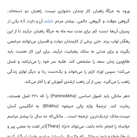
ورود به جرگهٔ راهبان کار چندان دشواری نیست. راهبان دو دسته‌اند،
گروهی موقت و گروهی دائمی. بیشتر مردم
تایلند
آرزو دارند که یکی از
پسران آن‌ها دست کم برای مدت سه ماه به جرگهٔ راهبان درآیند تا از این
رهگذر ثواب برند. حتی برخی از کارمندان دولت و افسران می‌توانند مرخصی
بگیرند و برای مدتی به سلک رهبانیت درآیند. برای این کار نخست باید
طالع‌بین زمان سعد را مشخص کند. طلبه سر خود را می‌تراشد و غسل
می‌کند؛ سپس اوراد لازم را می‌خواند و یک‌دست ردا و دیگر لوازم زندگی
راهب را می‌گیرد. پس از آن راهب ارشدی آموزش او را آغاز می‌کند.
«هر مانکی باید اصول اساسی (Patimokkha) را که ۲۲۰ اصل هستند،
رعایت کند. ترجمهٔ واژه پالی «بیخو» (Bhikhu) به انگلیسی آسان
نیست.مانک نزدیک‌ترین ترجمه است... مانکی‌که ده سال یا بیشتر مراسم
«واسا» را انجام داده باشد، می‌تواند «ترا» (Thera)(در لغت به معنی پیر و
شیخ) خوانده شود و مانکی که ۲۰ سال یا بیشتر مراسم واسا را برگزار کرده