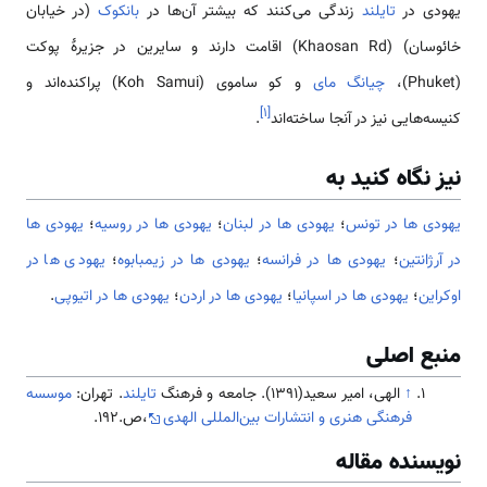
یهودی در
تایلند
زندگی می‌کنند که بیشتر آن‌ها در
بانکوک
(در خیابان
خائوسان) (Khaosan Rd) اقامت دارند و سایرین در جزیرهٔ پوکت
(Phuket)،
چیانگ مای
و کو ساموی (Koh Samui) پراکنده‌اند و
]
۱
[
کنیسه‌هایی نیز در آنجا ساخته‌اند
.
نیز نگاه کنید به
یهودی ها در تونس
؛
یهودی ها در لبنان
؛
یهودی ها در روسیه
؛
یهودی ها
در آرژانتین
؛
یهودی ها در فرانسه
؛
یهودی ها در زیمبابوه
؛
یهودی ها در
اوکراین
؛
یهودی ها در اسپانیا
؛
یهودی ها در اردن
؛
یهودی ها در اتیوپی
.
منبع اصلی
↑
الهی، امیر سعید(1391). جامعه و فرهنگ
تایلند
. تهران:
موسسه
فرهنگی هنری و انتشارات بین‌المللی الهدی
،ص.192.
نویسنده مقاله