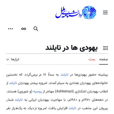
رش
ه
منوی اصلی
حتوا
جستجو
ظاهر
ابزارها
یهودی ها در تایلند
تغییر وضعیت فهرست محتویات
صفحه
بحث
ابزارها
پیشینه حضور یهودی‌ها در
تایلند
به سدهٔ ۱۷ م برمی‌گردد که نخستین
خانواده‌های یهودیان بغدادی به سیام آمدند. امروزه بیشتر یهودیان
تایلند
از
اعقاب یهودیان اشکنازی (Ashkenazi) مهاجر از
روسیه
(و شوروی) هستند.
در دهه‌های ۱۹۷۰م و ۱۹۸۰م، با مهاجرت یهودیان ایرانی به
تایلند
شمار
پیروان این مذهب در
تایلند
افزایش یافت. امروزه نزدیک به یک‌هزار نفر