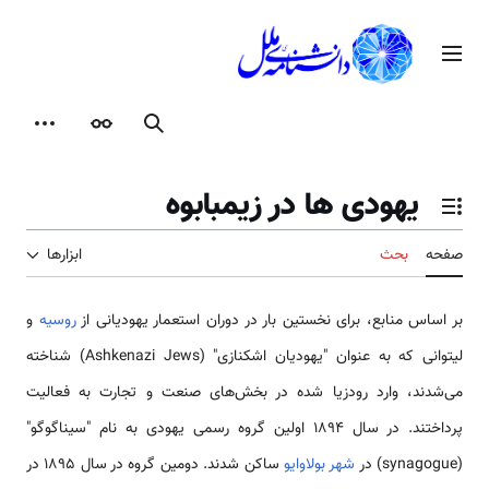
رش
ه
منوی اصلی
حتوا
جستجو
ظاهر
ابزارها
یهودی ها در زیمبابوه
تغییر وضعیت فهرست محتویات
صفحه
بحث
ابزارها
بر اساس منابع، برای نخستین بار در دوران استعمار یهودیانی از
روسیه
و
لیتوانی که به عنوان "یهودیان اشکنازی" (Ashkenazi Jews) شناخته
می‌شدند، وارد رودزیا شده در بخش‌های صنعت و تجارت به فعالیت
پرداختند. در سال 1894 اولین گروه رسمی یهودی به نام "سیناگوگو"
(synagogue) در
شهر بولاوایو
ساکن شدند. دومین گروه در سال 1895 در