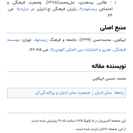
↑
طالبی بیدهندی، علی‌محمد(1375). وضعیت فرهنگی و
اجتماعی
زیمبابوه
، رایزنی فرهنگی ج.ا.ایران در
حراره
. ص.
44.
منبع اصلی
ایپکچی، محمدحسن (1399). جامعه و فرهنگ
زیمبابوه
. تهران:
موسسه
فرهنگی، هنری و انتشارات بین المللی الهدی
، ص.165-166.
نویسنده مقاله
محمد حسین ایپکچی
رده‌ها
:
سایر ادیان
جمعیت سایر ادیان و پراکندگی آن
این صفحه آخرین‌بار در ‏۵ ژانویهٔ ۲۰۲۵ ساعت ‏۱۹:۰۵ ویرایش شده است.
از این صفحه ۸۲۰بار بازدید شده است.