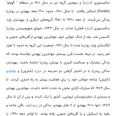
سالیسبوری (
حراره
) و سومین گروه نیز در سال 1901 در منطقه " گوولو"
(Gwelo) اسکان یافتند. تا سال 1900، حدود 400 تبعه یهودی در رودزیا
زندگی می‌کردند. از دهه 1930 تا 1950 گروه‌های دیگری از یهودیان وارد
سالیسبوری (
حراره
فعلی) شدند. در سال 1943، شورای صهیونیستی رودزیا
تأسیس شد. بعد از جنگ جهانی دوم، مهاجرین یهودی از آفریقای جنوبی و
انگلستان وارد رودزیا شده تا سال 1961، جمعیت این گروه به حدود 7 هزار
نفر رسید. در نیمه نخست قرن بیستم، مهاجرین یهودی توانسته بودند که
زندگی مشترک و مسالمت آمیزی با بومیان رودزیا داشته باشند. یهودیان
ساکن رودزیا با در اختیار گرفتن دو مدرسه در
حراره
(شارون) و
بولاوایو
(کارمل) شاخه جوانان خود را برای فعالیت بیشتر به راه اندازی کردند. تا
سال 1979 که مبارزات آزادی بخش به شدت ادامه داشت، مهاجرین یهودی
و بسیاری از سفیدپوستان اروپایی، کشور را ترک کردند و پس از آن تا سال
1989، تنها 1200 یهودی از 7 هزار یهودی ساکن در
زیمبابوه
، باقی مانده و
بقیه به اسرائیل و یا آفریقای جنوبی رفته بودند. تا اواخر دهه 1990، با