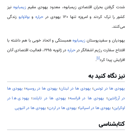
شدت گرفتن بحران اقتصادی زیمبابوه، معدود یهودی مقیم
زیمبابوه
نیز
کشور را ترک کردند و امروزه تنها 120 یهودی در
حراره
و
بولاوایو
زندگی
می‌کنند.
یهودیان و سفیدپوستان
زیمبابوه
همبستگی و اتحاد خوبی با هم داشته با
افتتاح سفارت رژیم اشغالگر در
حراره
در ژانویه 1995، فعالیت اقتصادی آنان
]
۱
[
افزایش پیدا کرد
.
نیز نگاه کنید به
یهودی ها در تونس
؛
یهودی ها در لبنان
؛
یهودی ها در روسیه
؛
یهودی ها
در آرژانتین
؛
یهودی ها در فرانسه
؛
یهودی ها در تایلند
؛
یهودی ها در
اوکراین
؛
یهودی ها در اسپانیا
؛
یهودی ها در اردن
؛
یهودی ها در اتیوپی
کتابشناسی