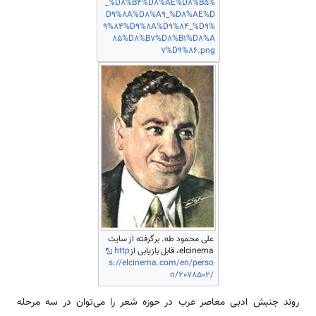
_%D8%B4%D8%AE%D8%B5%
D9%8A%D8%A9_%D8%AE%D
9%84%D9%8A%D9%84_%D9%
85%D8%B7%D8%B1%D8%A
7%D9%86.png
علی محمود طه. برگرفته از سایت
elcinema، قابل بازیابی از
http
s://elcinema.com/en/perso
n/2078502/
روند جنبش ادبی معاصر عرب در حوزه شعر را می‌توان در سه مرحله