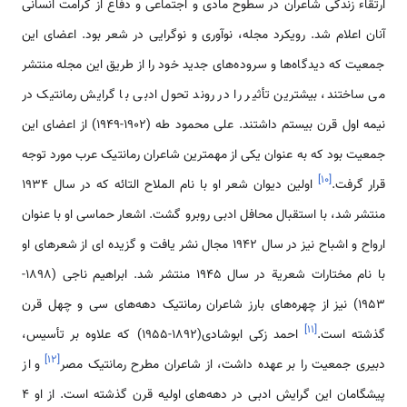
ارتقاء زندگی شاعران در سطوح مادی و اجتماعی و دفاع از کرامت انسانی
آنان اعلام شد. رویکرد مجله، نوآوری و نوگرایی در شعر بود. اعضای این
جمعیت که دیدگاه‌ها و سروده‌های جدید خود را از طریق این مجله منتشر
می ساختند، بیشترین تأثیر را در روند تحول ادبی با گرایش رمانتیک در
نیمه اول قرن بیستم داشتند. علی محمود طه (1902-1949) از اعضای این
جمعیت بود که به عنوان یکی از مهمترین شاعران رمانتیک عرب مورد توجه
]
۱۰
[
قرار گرفت.
اولین دیوان شعر او با نام الملاح التائه که در سال 1934
منتشر شد، با استقبال محافل ادبی روبرو گشت. اشعار حماسی او با عنوان
ارواح و اشباح نیز در سال 1942 مجال نشر یافت و گزیده ای از شعرهای او
با نام مختارات شعریة در سال 1945 منتشر شد. ابراهیم ناجی (1898-
1953) نیز از چهره‌های بارز شاعران رمانتیک دهه‌های سی و چهل قرن
]
۱۱
[
گذشته است.
احمد زکی ابوشادی(1892-1955) که علاوه بر تأسیس،
]
۱۲
[
دبیری جمعیت را بر عهده داشت، از شاعران مطرح رمانتیک مصر
و از
پیشگامان این گرایش ادبی در دهه‌های اولیه قرن گذشته است. از او 4