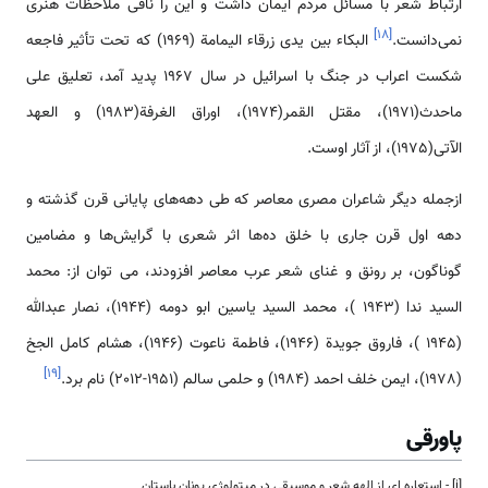
ارتباط شعر با مسائل مردم ایمان داشت و این را نافی ملاحظات هنری
]
۱۸
[
نمی‌دانست.
البکاء بین یدی زرقاء الیمامة (1969) که تحت تأثیر فاجعه
شکست اعراب در جنگ با اسرائیل در سال 1967 پدید آمد، تعلیق علی
ماحدث(1971)، مقتل القمر(1974)، اوراق الغرفة(1983) و العهد
الآتی(1975)، از آثار اوست.
ازجمله دیگر شاعران مصری معاصر که طی دهه‌های پایانی قرن گذشته و
دهه اول قرن جاری با خلق ده‌ها اثر شعری با گرایش‌ها و مضامین
گوناگون، بر رونق و غنای شعر عرب معاصر افزودند، می توان از: محمد
السید ندا (1943 )، محمد السید یاسین ابو دومه (1944)، نصار عبدالله
(1945 )، فاروق جویدة (1946)، فاطمة ناعوت (1946)، هشام کامل الجخ
]
۱۹
[
(1978)، ایمن خلف احمد (1984) و حلمی سالم (1951-2012) نام برد.
پاورقی
[i] - استعاره ­ای از الهه شعر و موسیقی در میتولوژی یونان باستان