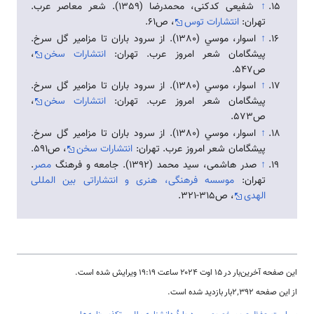
↑
شفیعی کدکنی، محمدرضا (1359). شعر معاصر عرب.
تهران:
انتشارات توس
، ص61.
↑
اسوار، موسي (1380). از سرود باران تا مزامير گل سرخ.
پيشگامان شعر امروز عرب. تهران:
انتشارات سخن
،
ص547.
↑
اسوار، موسي (1380). از سرود باران تا مزامير گل سرخ.
پيشگامان شعر امروز عرب. تهران:
انتشارات سخن
،
ص573.
↑
اسوار، موسي (1380). از سرود باران تا مزامير گل سرخ.
پيشگامان شعر امروز عرب. تهران:
انتشارات سخن
، ص591.
↑
صدر هاشمی، سید محمد (1392). جامعه و فرهنگ
مصر
.
تهران:
موسسه فرهنگی، هنری و انتشاراتی بین المللی
الهدی
، ص315-321.
این صفحه آخرین‌بار در ‏۱۵ اوت ۲۰۲۴ ساعت ‏۱۹:۱۹ ویرایش شده است.
از این صفحه ۲٬۳۹۲بار بازدید شده است.