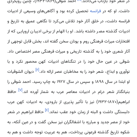
در شعر خود بازتاب می‌دادند.
احمد شوقی(1869-1932)، چنین رویکردی
داشت. او که در
فرانسه
تحصیل کرده بود و آگاهی‌های وسیعی از ادبیات
فرانسه داشت، در خلق آثار خود تلاش می‌کرد تا نگاهی عمیق به تاریخ و
ادبیات گذشته مصر داشته باشد. او با الهام از برخی ادیبان اروپایی که از
افتخارات میراث فرهنگی روم و یونان سخن گفته اند، بخش قابل توجهی از
آثار شعری خود را به گذشته تاریخی و میراث فرهنگی مصر اختصاص داد.
شوقی در عین حال خود را در تنگناهای ادبیات کهن محصور نکرد و با
]
۶
[
نوآوری و ابداع، شعر خود را به مخاطبان عصر ارائه داد.
دیوان الشوقیات
او ابتدا در سال 1898 و سپس در سال 1927 به چاپ رسید. احمد شوقی را
]
۷
[
بنیانگذار شعر درام در ادبیات معاصر عرب به شمار آورده اند.
حافظ
ابراهیم(1870-1932) نیز با تأثیر پذیری از بارودی، به ادبیات کهن عرب
]
۶
[
دلبستگی داشت و البته از زمان خود عقب نماند.
حافظ ابراهیم در شعر
خود از مصر جدید و مبارزه با اشغالگران نیز سخن گفت و در عین آنکه، به
شکوه تاریخ گذشته فرعونی پرداخت، هم به عربیت توجه داشت و هم به