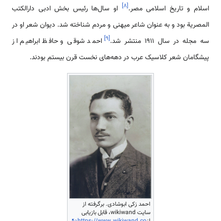
]
۸
[
اسلام و تاریخ اسلامی مصر.
او سال‌ها رئیس بخش ادبی دارالکتب
المصریة بود و به عنوان شاعر میهنی و مردم شناخته شد. دیوان شعر او در
]
۹
[
سه مجله در سال 1911 منتشر شد.
احمد شوقی و حافظ ابراهیم از
پیشگامان شعر کلاسیک عرب در دهه‌های نخست قرن بیستم بودند.
احمد زکی ابوشادی. برگرفته از
سایت wikiwand، قابل بازیابی
از
https://www.wikiwand.co