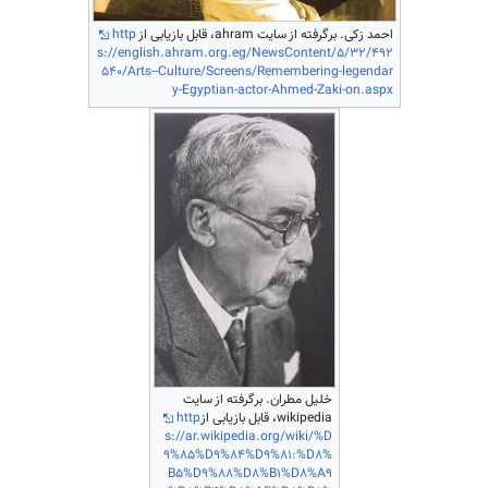
احمد زکی. برگرفته از سایت ahram، قابل بازیابی از
http
s://english.ahram.org.eg/NewsContent/5/32/492
540/Arts--Culture/Screens/Remembering-legendar
y-Egyptian-actor-Ahmed-Zaki-on.aspx
خلیل مطران. برگرفته از سایت
wikipedia، قابل بازیابی از
http
s://ar.wikipedia.org/wiki/%D
9%85%D9%84%D9%81:%D8%
B5%D9%88%D8%B1%D8%A9