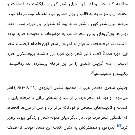
مطالعه کرد. در مرحله اول، احیای شعر کهن و بازگشت به فصاحت و
بلاغت آن و نیز توجه به قالب و وزن شعری مورد اهتمام بود. مرحله دوم،
مرحله میان شعر کهن و شعر جدید بود که شعرای این دوره، ضمن حفظ
روش‌ها ویژگی‌های بیانی شعر قدیم، به موضوعات و تحولات جدید توجه
داشتند. در مرحله بعد، شاعران به تدریج از شعر کهن فاصله گرفتند و شعر
این دوره عمدتاً تحت تأثیر شعر نوین غرب قرار داشت. پژوهشگران حوزه
ادبیات ، سه گرایش شعری را در این مرحله برشمرده اند: رمانتیسم،
]
۱
[
رئالیسم و سمبلیسم.
جنبش شعری معاصر عرب با محمود سامی البارودی (1838-1904) آغاز
می‌شود. او بود که شعر عرب را از قید و بندهای زبانی و مرحله بازی با
کلمات و اندیشه‌های سطحی و کودکانه فراتر برد و پس از قرن‌ها انحطاط
که دامنگیر شعر عرب بود، بار دیگر میان مقوله شعر و زندگی پیوند برقرار
]
۲
[
کرد.
البارودی و همفکرانش به دنبال اثبات این مسأله بودند که ضعف