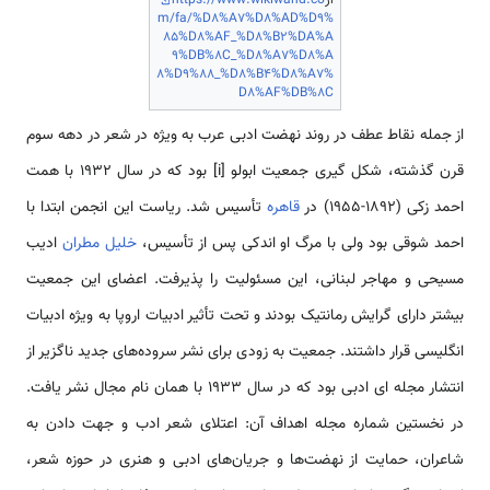
m/fa/%D8%A7%D8%AD%D9%
85%D8%AF_%D8%B2%DA%A
9%DB%8C_%D8%A7%D8%A
8%D9%88_%D8%B4%D8%A7%
D8%AF%DB%8C
از جمله نقاط عطف در روند نهضت ادبی عرب به ویژه در شعر در دهه سوم
قرن گذشته، شکل گیری جمعیت ابولو [i] بود که در سال 1932 با همت
احمد زکی (1892-1955) در
قاهره
تأسیس شد. ریاست این انجمن ابتدا با
احمد شوقی بود ولی با مرگ او اندکی پس از تأسیس،
خلیل مطران
ادیب
مسیحی و مهاجر لبنانی، این مسئولیت را پذیرفت. اعضای این جمعیت
بیشتر دارای گرایش رمانتیک بودند و تحت تأثیر ادبیات اروپا به ویژه ادبیات
انگلیسی قرار داشتند. جمعیت به زودی برای نشر سروده‌های جدید ناگزیر از
انتشار مجله ای ادبی بود که در سال 1933 با همان نام مجال نشر یافت.
در نخستین شماره مجله اهداف آن: اعتلای شعر ادب و جهت دادن به
شاعران، حمایت از نهضت‌ها و جریان‌های ادبی و هنری در حوزه شعر،