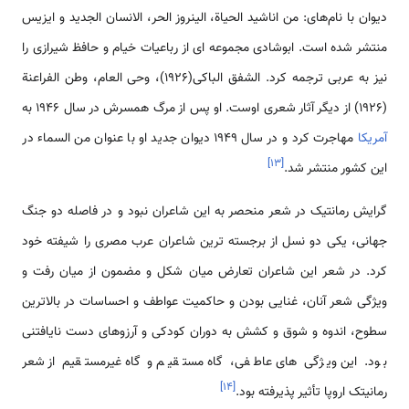
دیوان با نام‌های: من اناشید الحیاة، الینروز الحر، الانسان الجدید و ایزیس
منتشر شده است. ابوشادی مجموعه ای از رباعیات خیام و حافظ شیرازی را
نیز به عربی ترجمه کرد. الشفق الباکی(1926)، وحی العام، وطن الفراعنة
(1926) از دیگر آثار شعری اوست. او پس از مرگ همسرش در سال 1946 به
آمریکا
مهاجرت کرد و در سال 1949 دیوان جدید او با عنوان من السماء در
]
۱۳
[
این کشور منتشر شد.
گرایش رمانتیک در شعر منحصر به این شاعران نبود و در فاصله دو جنگ
جهانی، یکی دو نسل از برجسته ترین شاعران عرب مصری را شیفته خود
کرد. در شعر این شاعران تعارض میان شکل و مضمون از میان رفت و
ویژگی شعر آنان، غنایی بودن و حاکمیت عواطف و احساسات در بالاترین
سطوح، اندوه و شوق و کشش به دوران کودکی و آرزوهای دست نایافتنی
بود. این ویژگی های عاطفی، گاه مستقیم و گاه غیرمستقیم از شعر
]
۱۴
[
رمانیتک اروپا تأثیر پذیرفته بود.