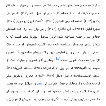
دیگر ترجمه و پژوهش‌های علمی و دانشگاهی متعددی در جهان درباره آثار
او صورت گرفته است. از جمله آثار شعری او: اقول لکم (1961)، الناس فی
بلادی (1962)، احلام الفارس القدیم (1964)، تأملات فی زمن جریح (1970)،
شجرة اللیل (1972) و فی الذاکرة (1979) را می‌توان نام برد. عبد المعطی
حجازی نیز از جمله شناخته شده ترین شاعران نوپرداز مصر است که به
عنوان شاعر محرومان شناخته شده بود. اغلب شعرهای او درباره خلاء
عاطفی، انزوای ذهنی و نیز تعارض درونی انسان‌های ساده روستا نشین و
]
۱۷
[
تازه وارد به حیات شهری است.
مهمترین آثار شعری او عبارت است از:
مدینة بلا قلب(1959)، لم یبق الا الاعتراف(1965)، مملکة اللیل(1978)،
اشجار الاسمنت(1989). امل دنقل (1940 -1983). حجازی رویکردی ملی
گرایانه داشت و از مخالفان خوش نام سازش
مصر
و اسرائیل بود. به همین
دلیل، سالیانی دراز را در تعقیب و بازداشت و زندان گذراند. شعر او، وجدان
جامعه و بارزترین ویژگی آن، سادگی زبان و بیان بود. او بیش از هر چیز به