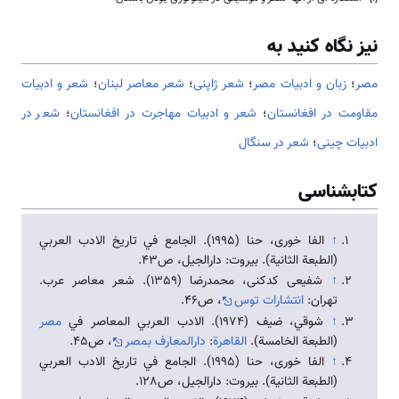
نیز نگاه کنید به
مصر
؛
زبان و ادبیات مصر
؛
شعر ژاپنی
؛
شعر معاصر لبنان
؛
شعر و ادبیات
مقاومت در افغانستان
؛
شعر و ادبیات مهاجرت در افغانستان
؛
شعر در
ادبیات چینی
؛
شعر در سنگال
کتابشناسی
↑
الفا خوری، حنا (1995). الجامع في تاريخ الادب العربي
(الطبعة الثانية). بيروت: دارالجيل، ص43.
↑
شفیعی کدکنی، محمدرضا (1359). شعر معاصر عرب.
تهران:
انتشارات توس
، ص46.
↑
شوقي، ضيف (1974). الادب العربي المعاصر في
مصر
(الطبعة الخامسة).
القاهرة
:
دارالمعارف بمصر
، ص45.
↑
الفا خوری، حنا (1995). الجامع في تاريخ الادب العربي
(الطبعة الثانية). بيروت: دارالجيل، ص128.