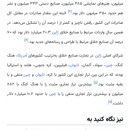
میلیون، هنرهای نمایشی 485 میلیون، صنایع دستی 343 میلیون و نشر
]
۴
[
هم حدود 350 میلیون دلار بود.
البته این مقدار صادرات در مقابل کل
صادرات این کشور، رقمی نا‌چیز و کمتر از 1 درصد آن را تشکیل می‌دهد. در
همین سال واردات مرتبط با صنایع خلاق
ژاپن
20.3 میلیارد دلار بود که 70
]
۴
[
درصد آن صنایع خلاق مرتبط با طراحی و رسانه‌های جدید بود.
شرکای اصلی
ژاپن
در تجارت صنایع خلاق به‌ترتیب کشورهای
آمریکا
، هنگ
کنگ،
چین
، سوئد، آلمان،
تایوان
، فیلیپین، کره جنوبی، هلند و استرالیا
بودند که در این بین تراز تجاری این کشور با کره،
تایوان
و
چین
منفی و با
]
۵
[
بقیه مثبت بود.
بیشترین تراز تجاری مثبت را با هنگ کنگ با 882
میلیون و بیشترین تزار تجاری منفی را با
چین
با حدود 10.6 میلیارد دلار
]
۵
[
داشت.
.
نیز نگاه کنید به