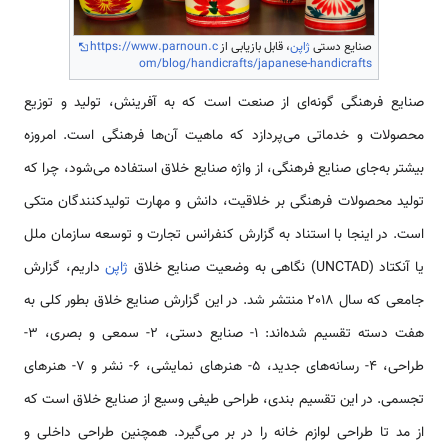
صنایع دستی
ژاپن
، قابل بازیابی از
https://www.parnoun.c
om/blog/handicrafts/japanese-handicrafts
صنایع فرهنگی گونه‌ای از صنعت است که به آفرینش، تولید و توزیع
محصولات و خدماتی می‌پردازد که ماهیت آن‌ها فرهنگی است. امروزه
بیشتر به‌جای صنایع فرهنگی، از واژه صنایع خلاق استفاده می‌شود، چرا که
تولید محصولات فرهنگی بر خلاقیت، دانش و مهارت تولید‌کنندگان متکی
است. در اینجا با استناد به گزارش کنفرانس تجارت و توسعه سازمان ملل
یا آنکتاد (UNCTAD) نگاهی به وضعیت صنایع خلاق
ژاپن
داریم، گزارش
جامعی که سال 2018 منتشر شد. در این گزارش صنایع خلاق بطور کلی به
هفت دسته تقسیم شده‌اند: 1- صنایع دستی، 2- سمعی و بصری، 3-
طراحی، 4- رسانه‌های جدید، 5- هنرهای نمایشی، 6- نشر و 7- هنرهای
تجسمی. در این تقسیم بندی، طراحی طیفی وسیع از صنایع خلاق است که
از مد تا طراحی لوازم خانه را در بر می‌گیرد. همچنین طراحی داخلی و