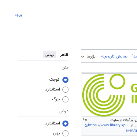
ورود
ظاهر
نهفتن
دأ
نمایش تاریخچه
ابزارها
متن
کوچک
استاندارد
بزرگ
عرض
. برگرفته از سایت
استاندارد
https://www.library.kpi.u
a/en/g
پهن