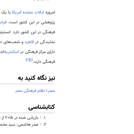
امروزه
ایالات متحده
آمریکا
با یک م
پژوهشی در این کشور است.
فران
فرهنگی در این کشور دارد. انستیت
نمایندگی در
قاهره
و شعب‌ه­ای د
دارای مرکز فرهنگی در
اسکندریه
­‌ا
]
۲
[
]
۱
[
فرهنگی دارند.
نیز نگاه کنید به
مصر
؛
نظام فرهنگی مصر
کتابشناسی
↑
بازیابی شده در 2015 از
u
↑
صدر هاشمی، سید محمد (1392). جامعه و ف