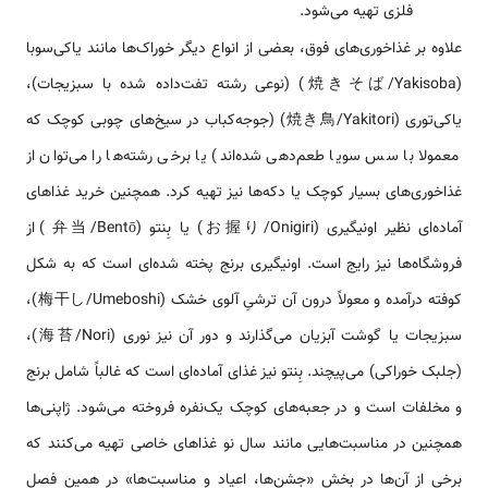
فلزی تهیه می‌شود.
علاوه بر غذاخوری‌های فوق، بعضی از انواع دیگر خوراک‌ها مانند یاکی‌سوبا
(焼きそば/Yakisoba) (نوعی رشته تفت‌داده شده با سبزیجات)،
یاکی‌توری (焼き鳥/Yakitori) (جوجه‌کباب در سیخ‌های چوبی کوچک که
معمولا با سس سویا طعم‌دهی شده‌اند) یا برخی رشته‌ها را می‌توان از
غذاخوری‌های بسیار کوچک یا دکه‌ها نیز تهیه کرد. همچنین خرید غذاهای
آماده‌ای نظیر اونیگیری (お握り/Onigiri) یا بِنتو (弁当/Bentō) از
فروشگاه‌ها نیز رایج است. اونیگیری برنج پخته شده‌ای است که به شکل
کوفته درآمده و معولاً درون آن ترشیِ آلوی خشک (梅干し/Umeboshi)،
سبزیجات یا گوشت آبزیان می‌گذارند و دور آن نیز نوری (海苔/Nori)،
(جلبک خوراکی) می‌پیچند. بِنتو نیز غذای آماده‌ای است که غالباً شامل برنج
و مخلفات است و در جعبه‌های کوچک یک‌نفره فروخته می‌شود. ژاپنی‌ها
همچنین در مناسبت‌هایی مانند سال نو غذاهای خاصی تهیه می‌کنند که
برخی از آن‌ها در بخش «جشن‌ها، اعیاد و مناسبت‌ها» در همین فصل