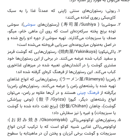
جمله می‌توان به موارد زیر اشاره کرد:
ریوتِی: رستوران‌های سنتی ژاپنی که عمدتاً غذا را به سبک
کای‌سِکی ریوری آماده می‌کنند؛
سوشی‌یا ( 寿司屋/Sushiya) (رستوران‌های
سوشی
): سوشی
توده برنج پخته سرکه‌زده‌ای است که روی آن ماهی خام، میگو،
صدف یا سبزیجات می‌گذارند. تهیه سوشی از دوره ادو رایج شده و
در اصل به‌عنوان میان‌وعده‌ای سرپایی فروخته می‌شده است؛
یاکی‌نیکویا (焼肉屋/Yakinikuya): رستوران‌هایی که گوشت قرمز
و سفید کباب شده عرضه می‌کنند. در برخی از این رستوران‌ها خود
مشتری گوشت را در آتشدان‌های تعبیه شده در میزهای غذاخوری
کباب می‌کند. این رستوران‌ها از فرهنگ کره‌ای گرفته شده اند؛
رامن‌یا (ラーメン屋/Rāmenya): رستوران‌هایی که انواع غذاهای
تهیه شده با رشته‌های رامن را عرضه می‌کنند. رستوران‌های رامن‌یا
برگرفته از
فرهنگ چینی
هستند و در آن‌ها علاوه بر رامن، می‌توان
انواع رشته‌های دیگر، گیوزا (餃子/Gyōza) (نوعی پیراشکی
گوشت)، چاهان (炒飯/Chāhan) (برنج تفت داده شده با گوشت
یا سبزیجات) و غیره را نیز سفارش داد؛
رستوران‌های اوکونومی‌یاکی (お好み焼き/Okonomiyaki):
اوکونومی‌یاکی غذایی شبیه کوکو است که با ترکیب کردن انواع
سبزیجات و گوشت برخی آبزیان و پختن آن در ماهیتابه یا سطوح