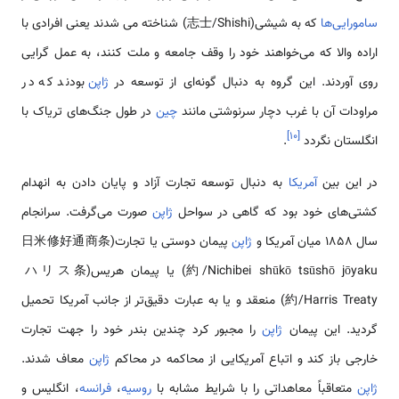
سامورایی‌ها
که به شیشی(志士/Shishi) شناخته می شدند یعنی افرادی با
اراده والا که می‌خواهند خود را وقف جامعه و ملت کنند، به عمل گرایی
روی آوردند. این گروه به دنبال گونه‌ای از توسعه در
ژاپن
بودند که در
مراودات آن با غرب دچار سرنوشتی مانند
چین
در طول جنگ‌های تریاک با
]
۱۰
[
انگلستان نگردد
.
در این بین
آمریکا
به دنبال توسعه تجارت آزاد و پایان دادن به انهدام
کشتی‌های خود بود که گاهی در سواحل
ژاپن
صورت می‌گرفت. سرانجام
سال 1858 میان آمریکا و
ژاپن
پیمان دوستی یا تجارت(日米修好通商条
約/Nichibei shūkō tsūshō jōyaku) یا پیمان هریس(ハリス条
約/Harris Treaty) منعقد و یا به عبارت دقیق‌تر از جانب آمریکا تحمیل
گردید. این پیمان
ژاپن
را مجبور کرد چندین بندر خود را جهت تجارت
خارجی باز کند و اتباع آمریکایی از محاکمه در محاکم
ژاپن
معاف شدند.
ژاپن
متعاقباً معاهداتی را با شرایط مشابه با
روسیه
،
فرانسه
، انگلیس و