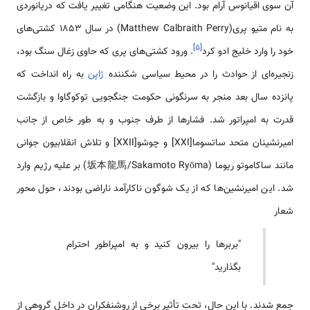
آن سوی اقیانوس آرام بود. این وضعیت هنگامی تغییر یافت که دریانوردی
به نام متیو پری(Matthew Calbraith Perry) در سال 1853 کشتی‌های
]
۵
[
خود را وارد خلیج ادو کرد
. ورود کشتی‌های پری که حاوی زغال سنگ بود،
زنجیره‌ای از حوادث را در محیط سیاسی شکننده
ژاپن
به راه انداخت که
پانزده سال بعد منجر به سرنگونی حکومت جنگجویی توکوگاوا و بازگشت
قدرت به امپراتور شد. فشارها از طرف جنوب و به طور خاص از جانب
امیرنشینان متحد ساتسوما[XXI] و چوشو[XXII] و تلاش انقلابیون جوانی
مانند ساکاموتو ریوما (坂本龍馬/Sakamoto Ryōma) بر علیه رژیم وارد
شد. این امیرنشین‌ها که از یک شوگون ناکارآمد ناراضی بودند، حول محور
شعار
"بربرها را بیرون کنید و به امپراطور احترام
بگذارید"
جمع شدند. با این حال، تحت تأثیر برخی از روشنفکران در داخل گروهی از