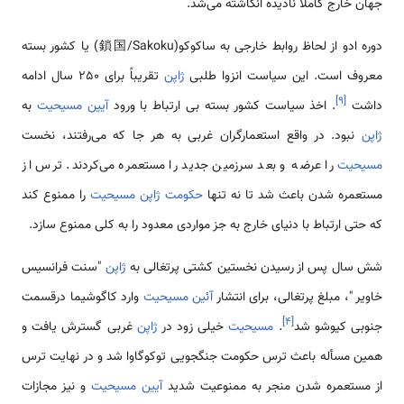
جهان خارج کاملا نادیده انگاشته می‌شد.
دوره ادو از لحاظ روابط خارجی به ساکوکو(鎖国/Sakoku) یا کشور بسته
معروف است. این سیاست انزوا طلبی
ژاپن
تقریباً برای 250 سال ادامه
]
۹
[
داشت
. اخذ سیاست کشور بسته بی ارتباط با ورود
آیین مسیحیت
به
ژاپن
نبود. در واقع استعمارگران غربی به هر جا که می‌رفتند، نخست
مسیحیت
را عرضه و بعد سرزمین جدید را مستعمره می‌کردند. ترس از
مستعمره شدن باعث شد تا نه تنها
حکومت ژاپن
مسیحیت
را ممنوع کند
که حتی ارتباط با دنیای خارج به جز مواردی معدود را به کلی ممنوع سازد.
شش سال پس از رسیدن نخستین کشتی پرتغالی به
ژاپن
"سنت فرانسیس
خاویر "، مبلغ پرتغالی، برای انتشار
آئین مسیحیت
وارد کاگوشیما درقسمت
]
۴
[
جنوبی کیوشو شد
.
مسیحیت
خیلی زود در
ژاپن
غربی گسترش یافت و
همین مسأله باعث ترس حکومت جنگجویی توکوگاوا شد و در نهایت ترس
از مستعمره شدن منجر به ممنوعیت شدید
آیین مسیحیت
و نیز مجازات