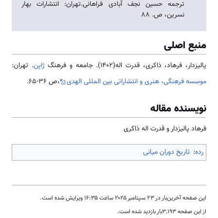
ترجمه حسین نجف آبادی فراهانی.تهران: انتشارات بهار
نسرین، ص. 88
منبع اصلی
پالیزدار، فرهاد، ذاکری، قدرت اله(1402). جامعه و فرهنگ
ژاپن
. تهران:
موسسه فرهنگی، هنری و انتشاراتی بین المللی الهدی
،ص 36-65.
نویسنده مقاله
فرهاد پالیزدار و قدرت اله ذاکری
رده
:
تاریخ دوران میانی
این صفحه آخرین‌بار در ‏۲۳ سپتامبر ۲۰۲۵ ساعت ‏۱۶:۳۵ ویرایش شده است.
از این صفحه ۳٬۱۹۳بار بازدید شده است.