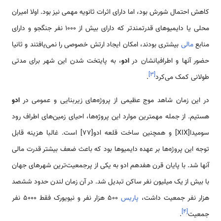
کاهش احتمال شورش بود، اما دارای اثرات ثانویه مهمی نیز بود. اولا امیران
محلی یا دایمیوهای قدرتمندتر که دارای بیش از 1000 نفر جنگجو و دارای
منابع
مالی
بیشتری بودند، امکان ایجاد ارتش خصوصی را نمی‌یافتند و ثانیا
حضور آنها و اطرافیانشان در
ادو
، به پایتخت شدن این شهر برای مدتی
]
۳
[
طولانی کمک می‌کرد
.
در این زمان شاهد موج عظیمی از پروژه‌های زیربنایی و عمومی در
ادو
هستیم. از جمله مهمترین موارد این پروژه‌ها، احیای زمین‌های اطراف رود
سومیدا[XIX] و همچنین ساخت قلعه ادو[77] است. غالبا هزینه قابل
توجه این پروژه‌ها بر عهده دایمیوها بود که باعث ضعف بیشتر قدرت مالی
آنها شد. با پایان قرن هفدهم ادو به یکی از پرجمعیت‌ترین شهرهای جهان
با بیش از یک میلیون نفر ساکن تبدیل شد. در آن زمان لندن حدود ششصد
هزار نفر جمعیت داشت،
پاریس
500 هزار نفر و نیویورک فقط 5000 نفر
]
۴
[
جمعیت
.