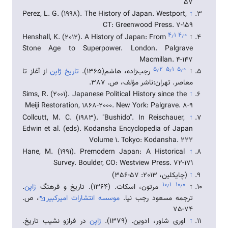
57
Perez, L. G. (1998). The History of Japan. Westport,
↑
CT: Greenwood Press. 7-159
۴٫۱
۴٫۰
Henshall, K. (2012). A History of Japan: From
↑
Stone Age to Superpower. London. Palgrave
Macmillan. 4-147
۵٫۲
۵٫۱
۵٫۰
↑
رجب‌زاده، هاشم(1365).
تاریخ ژاپن
از آغاز تا
معاصر. تهران:ناشر مؤلف، ص. 387.
Sims, R. (2001). Japanese Political History since the
↑
Meiji Restoration, 1868-2000. New York: Palgrave. 8-9
Collcutt, M. C. (1983). "Bushido". In Reischauer,
↑
Edwin et al. (eds). Kodansha Encyclopedia of Japan
Volume 1. Tokyo: Kodansha. 222
Hane, M. (1991). Premodern Japan: A Historical
↑
Survey. Boulder, CO: Westview Press. 72-171
↑
(چایکلین، 2013: 57-356)
۱۰٫۱
۱۰٫۰
↑
مرتون، اسکات. (1364). تاریخ و فرهنگ
ژاپن
.
ترجمه مسعود رجب نیا.
موسسه انتشارات امیرکبیر
، ص.
74-75
↑
اوری شاور، ادوین. (1379).
ژاپن
در فرازو نشیب تاریخ.