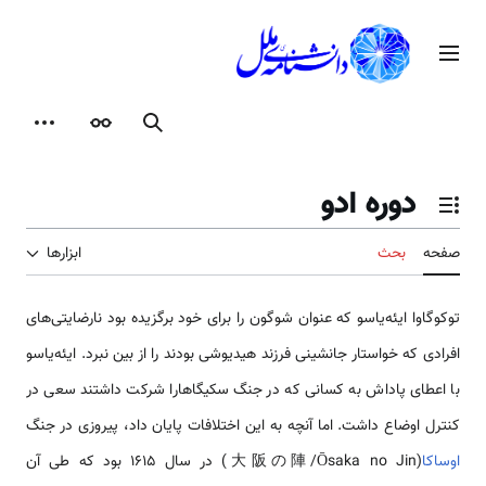
رش
ه
منوی اصلی
حتوا
جستجو
ظاهر
ابزارها
دوره ادو
تغییر وضعیت فهرست محتویات
صفحه
بحث
ابزارها
توکوگاوا ایئه‌یاسو که عنوان شوگون را برای خود برگزیده بود نارضایتی‌های
افرادی که خواستار جانشینی فرزند هیدیوشی بودند را از بین نبرد. ایئه‌یاسو
با اعطای پاداش به کسانی که در جنگ سکیگاهارا شرکت داشتند سعی در
کنترل اوضاع داشت. اما آنچه به این اختلافات پایان داد، پیروزی در جنگ
اوساکا
(大阪の陣/Ōsaka no Jin) در سال 1615 بود که طی آن