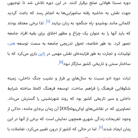
دوره نسبتا طولانی صلح برقرار کنند. در این دوره تلاش شد تا توجیهی
جهت نقش به حاشیه رفته سامورایی‌ها به انجام رسد که باعث گردید
]
۷
[
کلماتی مانند بوشیدو -راه جنگجو- به زبان بیایند
. لذا برخی معتقد بودند
که باید آنها را به عنوان یک چراغ و مظهر اخلاق برای بقیه افراد جامعه
تصور کرد. به طور خلاصه، تحول تدریجی جامعه به سمت توسعه
هنر
،
تولیدات و تجارت به طور فزاینده‌ای نقش مهمی در
ژاپن
بازی می‌کرد که با
]
۵
[
ساختار سنتی و تاریخی کشور سازگار نبود
.
ثبات دوره ادو نسبت به سال‌های پر فراز و نشیب جنگ داخلی، زمینه
شکوفایی فرهنگ را فراهم ساخت. توسعه فرهنگ کاملا ساخته شرایط
داخلی و سیر تاریخی کشور بود که روند شهرنشینی را گسترش می‌داد.
تصاویری که در نقاشی‌های اوکی‌یوئه[XXI] آن زمان برجای مانده، حاکی از
وجود تفریحات زندگی شهری همچون نمایش است که برخی از آنها در این
]
۸
[
زمان ایجاد شدند
. اما در حالی که کشور از درون تغییر می‌کرد، تعاملات با