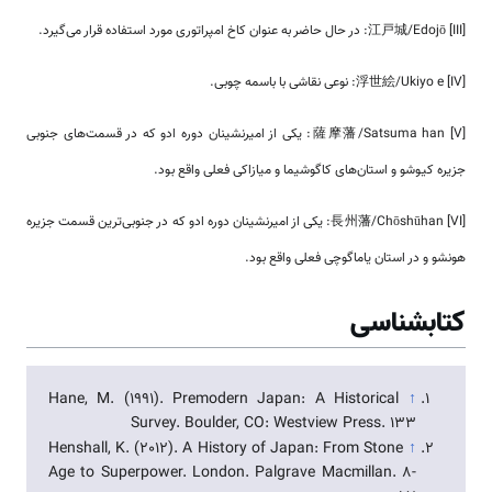
[III] 江戸城/Edojō: در حال حاضر به عنوان کاخ امپراتوری مورد استفاده قرار می‌گیرد.
[IV] 浮世絵/Ukiyo e: نوعی نقاشی با باسمه چوبی.
[V] 薩摩藩/Satsuma han: یکی از امیرنشینان دوره ادو که در قسمت‌های جنوبی
جزیره کیوشو و استان‌های کاگوشیما و میازاکی فعلی واقع بود.
[VI] 長州藩/Chōshūhan: یکی از امیرنشینان دوره ادو که در جنوبی‌ترین قسمت جزیره
هونشو و در استان یاماگوچی فعلی واقع بود.
کتابشناسی
Hane, M. (1991). Premodern Japan: A Historical
↑
Survey. Boulder, CO: Westview Press. 133
Henshall, K. (2012). A History of Japan: From Stone
↑
Age to Superpower. London. Palgrave Macmillan. 8-