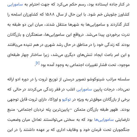
در کنار جاده ایستاده بود، رسم حکم می‌کرد که جهت احترام به
سامورایی
کشاورز جلویش خم شود. با این حال از سال 1588 که کشاورزان اسلحه را
کنار گذاردند و سامورایی‌ها به شهرها منتقل شدند، میان این دو طبقه به
ندرت برخوردی پیدا می‌شد. درواقع این سامورایی‌ها، صنعتگران و بازرگانان
بودند که زندگی خود را در مناطق در حال رشد شهری در هم تنیده می‌یافتند
و این امر باعث ایجاد تنش‌های دیگری می‌شد، زیرا ساختار چهار طبقه‌ای
]
۶
[
موجود، تحت فشار تغییرات اجتماعی به وجود آمده بود
.
سلسله مراتب شینوکوشو تصویر درستی از توزیع ثروت را در دوره ادو ارائه
نمی‌داد، درجات پایین
سامورایی
اغلب در فقر زندگی می‌کردند در حالی که
برخی از بازرگانان موفق‌تر به ویژه در
توکیو
و اوزاکا، دارای ثروت قابل توجهی
بودند. ظهور طبقه بازرگان متمکن –پایین‌ترین پله نردبان اجتماعی- منبع
نارضایتی
سامورایی‌ها
بود که به سختی می‌توانستند تعادل میان وضعیت
جنگجویان تحت فرمان خود و وظایف اداری که بر عهده داشتند را در این