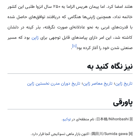
هلند امضا کرد. اما پیمان هریس الزاما به 250 سال انزوا طلبی این کشور
خاتمه نداد، همچنین ژاپنی‌ها هنگامی که دریافتند توافق‌های حاصل شده
با قدرت‌های غربی به نحو عادلانه‌ای صورت نگرفته، بذر کینه در دلشان
کاشته شد، این امر دارای پیامدهای قابل توجهی برای
ژاپن
بود که مسیر
]
۱۱
[
صنعتی شدن خود را آغاز کرده بود
.
نیز نگاه کنید به
تاریخ ژاپن
؛
تاریخ معاصر ژاپن
؛
تاریخ دوران مدرن نخستین ژاپن
پاورقی
[I] 日本橋/Nihonbashi: نام منطقه‌ای در
توکیو
.
[II] 隅田川/Sumida gawa: اکنون بازار ماهی تسوکیجی آنجا قرار دارد.