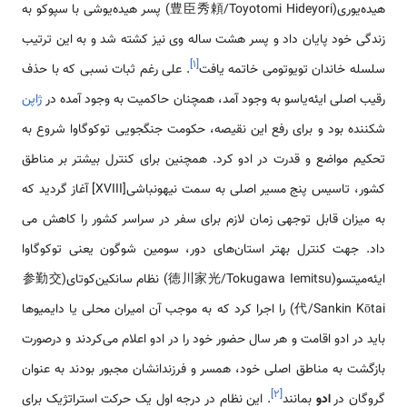
هیده‌یوری(豊臣秀頼/Toyotomi Hideyori) پسر هیده‌یوشی با سپوکو به
زندگی خود پایان داد و پسر هشت ساله وی نیز کشته شد و به این ترتیب
]
۱
[
سلسله خاندان تویوتومی خاتمه یافت
. علی رغم ثبات نسبی که با حذف
رقیب اصلی ایئه‌یاسو به وجود آمد، همچنان حاکمیت به وجود آمده در
ژاپن
شکننده بود و برای رفع این نقیصه، حکومت جنگجویی توکوگاوا شروع به
تحکیم مواضع و قدرت در ادو کرد. همچنین برای کنترل بیشتر بر مناطق
کشور، تاسیس پنج مسیر اصلی به سمت نیهونباشی[XVIII] آغاز گردید که
به میزان قابل توجهی زمان لازم برای سفر در سراسر کشور را کاهش می
داد. جهت کنترل بهتر استان‌های دور، سومین شوگون یعنی توکوگاوا
ایئه‌میتسو(徳川家光/Tokugawa Iemitsu) نظام سانکین‌کوتای(参勤交
代/Sankin Kōtai) را اجرا کرد که به موجب آن امیران محلی یا دایمیوها
باید در ادو اقامت و هر سال حضور خود را در ادو اعلام می‌کردند و درصورت
بازگشت به مناطق اصلی خود، همسر و فرزندانشان مجبور بودند به عنوان
]
۲
[
گروگان در
ادو
بمانند
. این نظام در درجه اول یک حرکت استراتژیک برای