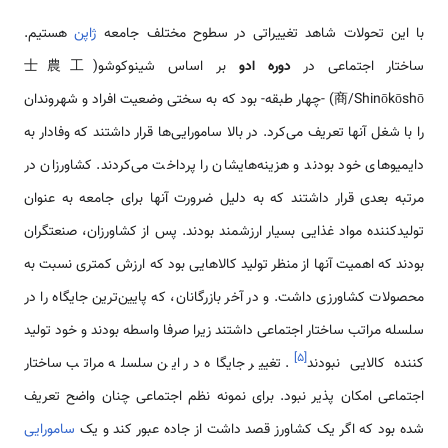
با این تحولات شاهد تغییراتی در سطوح مختلف جامعه
ژاپن
هستیم.
ساختار اجتماعی در
دوره ادو
بر اساس شینوكوشو(士農工
商/Shinōkōshō) -چهار طبقه- بود كه به سختی وضعیت افراد و شهروندان
را با شغل آنها تعریف می‌كرد. در بالا سامورایی‌ها قرار داشتند که وفادار به
دایمیوهای خود بودند و هزینه‌هایشان را پرداخت می‌کردند. کشاورزان در
مرتبه بعدی قرار داشتند که به دلیل ضرورت آنها برای جامعه به عنوان
تولیدکننده مواد غذایی بسیار ارزشمند بودند. پس از کشاورزان، صنعتگران
بودند که اهمیت آنها از منظر تولید کالاهایی بود که ارزش کمتری نسبت به
محصولات کشاورزی داشت. و در آخر بازرگانان، که پایین‌ترین جایگاه را در
سلسله مراتب ساختار اجتماعی داشتند زیرا صرفا واسطه بودند و خود تولید
]
۵
[
کننده کالایی نبودند
. تغییر جایگاه در این سلسله مراتب ساختار
اجتماعی امکان پذیر نبود. برای نمونه نظم اجتماعی چنان واضح تعریف
شده بود که اگر یک کشاورز قصد داشت از جاده عبور کند و یک
سامورایی