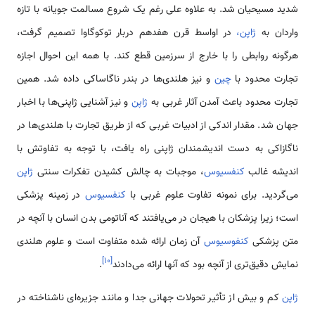
شدید مسیحیان شد. به علاوه علی رغم یک شروع مسالمت جویانه با تازه
واردان به
ژاپن،
در اواسط قرن هفدهم دربار توکوگاوا تصمیم گرفت،
هرگونه روابطی را با خارج از سرزمین قطع کند. با همه این احوال اجازه
تجارت محدود با
چین
و نیز هلندی‌ها در بندر ناگاساکی داده شد. همین
تجارت محدود باعث آمدن آثار غربی به
ژاپن
و نیز آشنایی ژاپنی‌ها با اخبار
جهان شد. مقدار اندکی از ادبیات غربی که از طریق تجارت با هلندی‌ها در
ناگازاکی به دست اندیشمندان ژاپنی راه یافت، با توجه به تفاوتش با
اندیشه غالب
کنفسیوس
، موجبات به چالش کشیدن تفکرات سنتی
ژاپن
می‌گردید. برای نمونه تفاوت علوم غربی با
کنفسیوس
در زمینه پزشکی
است؛ زیرا پزشکان با هیجان در می‌یافتند که آناتومی بدن انسان با آنچه در
متن پزشکی
کنفوسیوس
آن زمان ارائه شده متفاوت است و علوم هلندی
]
۱۰
[
نمایش دقیق‌تری از آنچه بود که آنها ارائه می‌دادند
.
ژاپن
کم و بیش از تأثیر تحولات جهانی جدا و مانند جزیره‌ای ناشناخته در