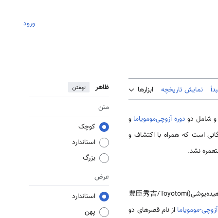
ورود
ظاهر
نهفتن
دأ
نمایش تاریخچه
ابزارها
متن
د و شامل دو
دوره آزوچی‌مومویاما
و
کوچک
نی شدن بازرگانی است که همراه با اکتشاف و
استاندارد
مره نشد.
بزرگ
عرض
پس از جنگ‌های طولانی داخلی در نهایت سه نفر به نام‌های اودا نوبوناگا(織田信長/Oda Nobunaga)، تویوتومی هیده‌یوشی(豊臣秀吉/Toyotomi
استاندارد
آزوچی-مومویاما
از نام قصرهای دو
پهن