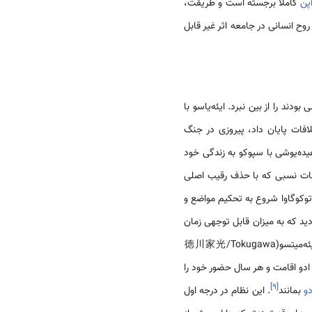
پن
کاملا برجسته است و طریقت،
وح انسانی در جامعه اثر غیر قابل
دند را از بین نبرد. ایئه‌یاسو با
فات پایان داد، پیروزی در جنگ
ر سال 1615 بود که طی آن هیده‌یوری(豊臣秀頼/Toyotomi Hideyori) پسر هیده‌یوشی با سپوکو به زندگی خود
بات نسبی که با حذف رقیب اصلی
وکوگاوا شروع به تحکیم مواضع و
ای کنترل بیشتر بر مناطق کشور، تاسیس پنج مسیر اصلی به سمت نیهونباشی[V] آغاز گردید که به میزان قابل توجهی زمان
لازم برای سفر در سراسر کشور را کاهش می داد. جهت کنترل بهتر استان‌های دور، سومین شوگون یعنی توکوگاوا ایئه‌میتسو(徳川家光/Tokugawa
 دایمیوها باید در ادو اقامت و هر سال حضور خود را
]
۹
[
دو
بمانند
. این نظام در درجه اول