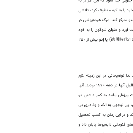
ن جنوبی جدا شود که این امر در به
خود را به کره معطوف کرد، تلاشی
انتو تمرکز کند. مرگ هیده‌یوشی در
ی ایئه‌یاسو فراهم آورد تا این پایگاه قدرت را در نبرد سکیگاهارا[IV] در سال 1600 به دست آورد و عنوان شوگون را به خود
اختصاص دهد. دوره‌ای که پس از آن شاهد هستیم به ادو مشهور است. حکومت جنگجویی توکوگاوا(徳川時代/Tokugawa Jidai) یا اِدو بیش از 250
ذا توضیحاتی در این زمینه لازم
اشراف نظامی و از طبقه جنگجویان سده‌های میانی و دوران مدرن نخستین ژاپن از قرن 12 تا افول آنها در دهه 1870 بودند. آنها
ات ویژه‌ای مانند به کمر داشتن دو
 بی توجهی به آلام و وفاداری بی
دند و در این زمان به کسب تحصیل
ی فئودالی دایمیوها پایان داد و