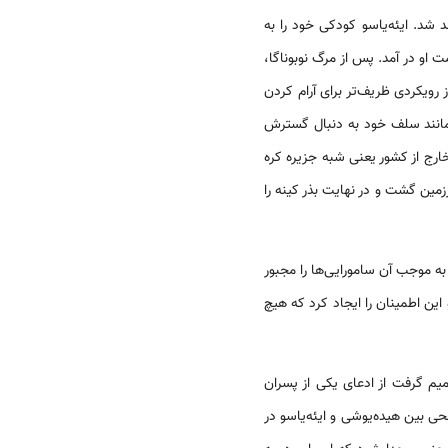
ایئه‌یاسو شش سال کوچکتر از هیده‌یوشی بود و سال 1543 از خانواده‌ای ملاک در میکاوا[II] متولد شد. ایئه‌یاسو کودکی خود را به
 او در آمد. پس از مرگ نوبوناگا،
رویکردی ظریف‌تر برای آرام کردن
 همانند سلف خود به دنبال گسترش
 سال 1587 فتح کرد. سپس توجه‌اش را به خارج از کشور یعنی شبه جزیره کره
شت که منجر به ویرانی آن سرزمین گشت و در نهایت بذر کینه را
اری حکمی بود که به موجب آن سامورایی‌ها را مجبور
این اطمینان را ایجاد کرد که هیچ
یم گرفت از ادعای یکی از پسران
 بین هیده‌یوشی و ایئه‌یاسو در