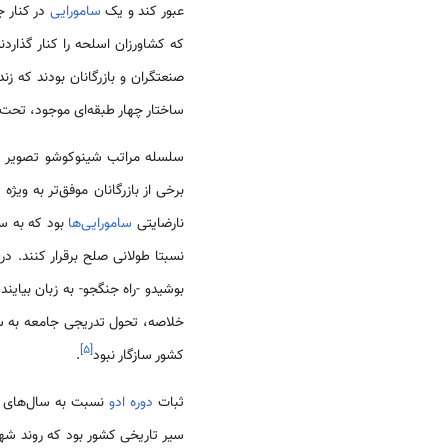
عبور کند و یک
سامورایی
در کنار ج
که کشاورزان اسلحه را کنار گذارد
صنعتگران و بازرگانان بودند که ز
ساختار چهار طبقه‌ای موجود، تحت 
سلسله مراتب شینوکوشو تصویر در
برخی از بازرگانان موفق‌تر به ویژه 
نارضایتی
سامورایی‌ها
بود که به سخ
نسبتا طولانی صلح برقرار کنند. 
بوشیدو -راه جنگجو- به زبان بیایند
خلاصه، تحول تدریجی جامعه به
]
۵
[
کشور سازگار نبود
.
ثبات
دوره ادو
نسبت به سال‌های پ