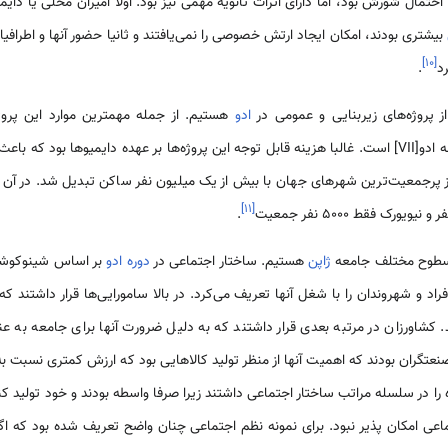
مال شورش بود، اما دارای اثرات ثانویه مهمی نیز بود. اولا امیران محلی یا دایمی
بیشتری بودند، امکان ایجاد ارتش خصوصی را نمی‌یافتند و ثانیا حضور آنها و اطرافی
]
۱۰
[
د
.
 پروژه‌های زیربنایی و عمومی در
ادو
هستیم. از جمله مهمترین موارد این پروژه
سومیدا[VI] و همچنین ساخت قلعه ادو[VII] است. غالبا هزینه قابل توجه این پروژه‌ها بر عهده دایمیوه
از پرجمعیت‌ترین شهرهای جهان با بیش از یک میلیون نفر ساکن تبدیل شد. در آن
]
۱۱
[
.
ر سطوح مختلف جامعه
ژاپن
هستیم. ساختار اجتماعی در
دوره ادو
 و شهروندان را با شغل آنها تعریف می‌كرد. در بالا سامورایی‌ها قرار داشتند که 
. کشاورزان در مرتبه بعدی قرار داشتند که به دلیل ضرورت آنها برای جامعه به عنو
صنعتگران بودند که اهمیت آنها از منظر تولید کالاهایی بود که ارزش کمتری نسبت
اه را در سلسله مراتب ساختار اجتماعی داشتند زیرا صرفا واسطه بودند و خود تولید کن
اعی امکان پذیر نبود. برای نمونه نظم اجتماعی چنان واضح تعریف شده بود که ا