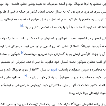
 متعلق به اودا نوبوناگا بود و قلعه مومویاما به هیده‌یوشی تعلق داشت. اودا نوب
پیش شرط ضروری فردی بود که به دنبال تجدید اتحاد کشور در جنگ داخلی از طری
 بی رحمانه‌ای را آغاز کرد. عدم تساهل در قبال افرادی که نسبت به فرمانروایی او
]
۱
[
داشتند که نوبوناگا مقابله با آنها را یک هدف شخصی تلقی می‌کند
.
قابل توجهی در تضعیف قدرت شوگان و گسترش جنگ داخلی داشت، اما یک واقعیت
م بود. نوبوناگا کاملا از نقشی که این فناوری جدید می تواند در میدان نبرد ایفا کند
]
۲
[
و آن را جهت کارآمدی ارتش رو به گسترش خود ضروری می‌دانست
شوگون با مشاهده
عطای لقب معاون شوگون تحت کنترل خود درآورد. اما پس از عدم پذیرش، او تصمیم گر
ر به محاصره و سپس سوزاندن پایتخت
کیوتو
]
۳
[
اصره قلمرو با سپوکو[I] به زندگی خود پایان داد
. دستاوردهایی ک
اتحاد کشور داشت که آنها را برای جانشینان خود تویوتومی هیده‌یوشی و توکوگاوا ا
یت ارزنده‌ای پیدا کرده بودند.
 در سال 1537 و از یکی از پیاده نظام‌های نوبوناگا متولد شد، وی یک استراتژیست قابل بود و س