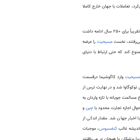
‌کرد، تعاملات با جهان خارج کاملا
یباً برای 250 سال ادامه داشت
می‌رفتند، نخست
مسیحیت
را عرضه
نوع کند که حتی ارتباط با دنیای
مسیحیت
وارد کاگوشیما درقسمت
کوگاوا شد و در نهایت ترس از
سالمت جویانه با تازه واردان به
حوال اجازه تجارت محدود با
چین
و
ا اخبار جهان شد. مقدار اندکی از
 اندیشه غالب
کنفسیوس
، موجبات
ا پزشکان با هیجان در می‌یافتند