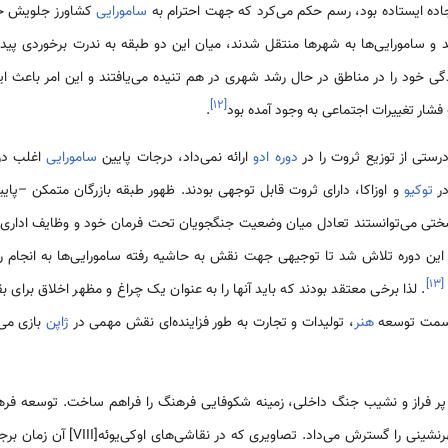
اده ایستاده بود، رسم حکم می‌کرد که جهت احترام به
سامورایی
ند و سامورایی‌ها به شهرها منتقل شدند، میان این دو طبقه به ندرت برخوردی پیدا 
ندگی خود را در مناطق در حال رشد شهری در هم تنیده می‌یافتند و این امر باعث ا
]
۱۲
[
فشار تغییرات اجتماعی به وجود آمده بود
.
ستی از توزیع ثروت را در
دوره ادو
ارائه نمی‌داد، درجات پایین
سامورایی
اغلب در 
در
توکیو
و اوزاکا، دارای ثروت قابل توجهی بودند. ظهور طبقه بازرگان متمکن –پایین
تی می‌توانستند تعادل میان وضعیت جنگجویان تحت فرمان خود و وظایف اداری که 
در این دوره تلاش شد تا توجیهی جهت نقش به حاشیه رفته سامورایی‌ها به انجام ر
]
۱۳
[
. لذا برخی معتقد بودند که باید آنها را به عنوان یک چراغ و مظهر اخلاق برای ب
 سمت توسعه
هنر
، تولیدات و تجارت به طور فزاینده‌ای نقش مهمی در
ژاپن
بازی می‌
ر فراز و نشیب جنگ داخلی، زمینه شکوفایی فرهنگ را فراهم ساخت. توسعه فره
سیر تاریخی کشور بود که روند شهرنشینی را