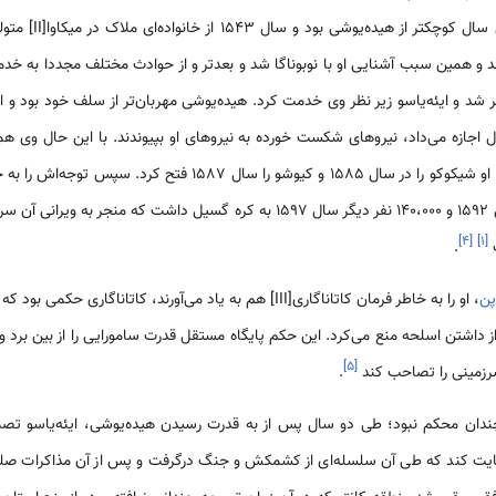
برای نوبوناگا باشد. 
ند و همین سبب آشنایی او با نوبوناگا شد و بعدتر و از حوادث مختلف مجددا به خدمت
شد و ایئه‌یاسو زیر نظر وی خدمت کرد. هیده‌یوشی مهربان‌تر از سلف خود بود و از 
ثال اجازه می‌داد، نیروهای شکست خورده به نیروهای او بپیوندند. با این حال وی
سرزمین‌های تحت کنترل خود بود. او شیکوکو را در سال 1585 و کیوشو را
معطوف کرد و 160،000 سرباز، سال 1592 و 140،000 نفر دیگر سال 1597 به کره گسیل دا
]
۴
[
]
۱
[
ت
.
پن
، او را به خاطر فرمان کاتاناگاری[III] هم به یاد می‌آورند، کاتاناگ
از داشتن اسلحه منع می‌کرد. این حکم پایگاه مستقل قدرت سامورایی را از بین برد و 
]
۵
[
 سرزمینی را تصاحب کند
.
 چندان محکم نبود؛ طی دو سال پس از به قدرت رسیدن هیده‌یوشی، ایئه‌یاسو تصم
 حمایت کند که طی آن سلسله‌ای از کشمکش و جنگ درگرفت و پس از آن مذاکرات صلحی