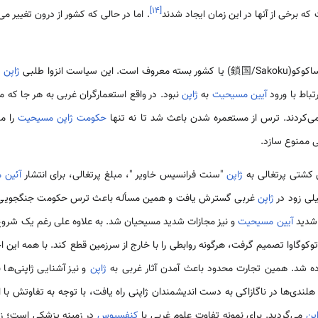
]
۱۴
[
برخی از آنها در این زمان ایجاد شدند
. اما در حالی که کشور از درون تغییر می
ین سیاست انزوا طلبی
ژاپن
تقر
باط با ورود
آیین مسیحیت
به
ژاپن
نبود. در واقع استعمارگران غربی به هر جا که 
ی‌کردند. ترس از مستعمره شدن باعث شد تا نه تنها
حکومت ژاپن
مسیحیت
را مم
ی ممنوع سازد.
شتی پرتغالی به
ژاپن
"سنت فرانسیس خاویر "، مبلغ پرتغالی، برای انتشار
آئین 
ی زود در
ژاپن
غربی گسترش یافت و همین مسأله باعث ترس حکومت جنگجویی تو
 شدید
آیین مسیحیت
و نیز مجازات شدید مسیحیان شد. به علاوه علی رغم یک شروع م
کوگاوا تصمیم گرفت، هرگونه روابطی را با خارج از سرزمین قطع کند. با همه این ا
داده شد. همین تجارت محدود باعث آمدن آثار غربی به
ژاپن
و نیز آشنایی ژاپنی‌ها ب
هلندی‌ها در ناگازاکی به دست اندیشمندان ژاپنی راه یافت، با توجه به تفاوتش با
اپن
می‌گردید. برای نمونه تفاوت علوم غربی با
کنفسیوس
در زمینه پزشکی است؛ زیر