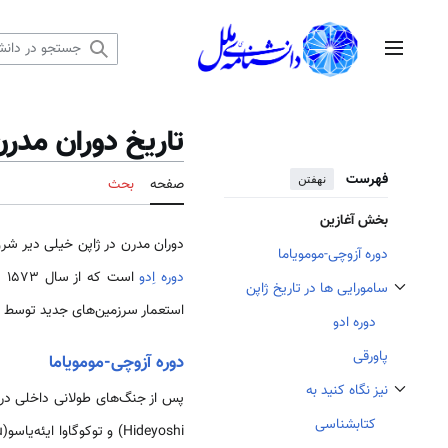
رش
ه
منوی اصلی
حتوا
تاریخ دوران مدر
فهرست
نهفتن
صفحه
بحث
بخش آغازین
دوران مدرن در ژاپن خیلی دیر شرو
دوره آزوچی-مومویاما
دوره اِدو
سامورایی ها در تاریخ ژاپن
تغییر وضعیت زیربخش‌های سامورایی ها در تاریخ ژاپن
استعمار سرزمین‌های جدید توسط ار
دوره ادو
پاورقی
دوره آزوچی-مومویاما
نیز نگاه کنید به
تغییر وضعیت زیربخش‌های نیز نگاه کنید به
کتابشناسی
Hideyoshi) و توکوگاوا ایئه‌یاسو(徳川家康/Tokugawa Ieyasu) بودند که کشور را مجددا متحد کردند. عنوان