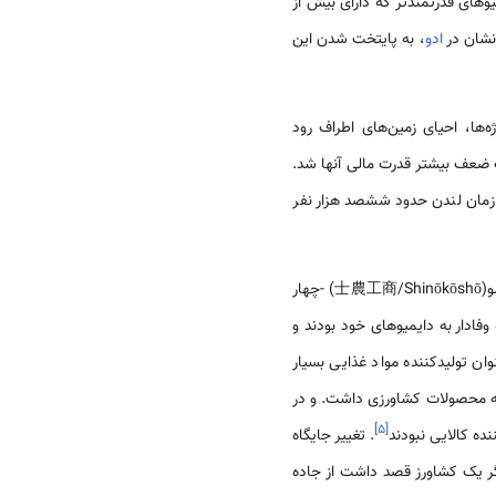
وهای قدرتمندتر که دارای بیش از
انشان در
ادو
، به پایتخت شدن این
‌ها، احیای زمین‌های اطراف رود
ا بود که باعث ضعف بیشتر قدرت مالی آنها شد.
 زمان لندن حدود ششصد هزار نفر
بر اساس شینوكوشو(士農工商/Shinōkōshō) -چهار
وفادار به دایمیوهای خود بودند و
ان تولیدکننده مواد غذایی بسیار
 به محصولات کشاورزی داشت. و در
]
۵
[
نده کالایی نبودند
. تغییر جایگاه
گر یک کشاورز قصد داشت از جاده