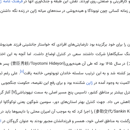
 کارآفرینی و صنعتی روی آوردند. نقش این طبقه و جنگ‌آوری آنها در
فرهنگ عامه ژا
زمانه کسانی چون نوبوناگا و هیده‌یوشی در سده‌های میانه ژاپن در زنده نگه داشتن ر
 را برای خود برگزیده بود نارضایتی‌های افرادی که خواستار جانشینی فرزند هیدیوشی بو
گ سکیگاهارا شرکت داشتند سعی در کنترل اوضاع داشت. اما آنچه به این اختلا
(大阪の陣/Ōsaka no Jin) د
]
۸
[
ز کشته شد و به این ترتیب سلسله خاندان تویوتومی خاتمه یافت
. علی رغم ث
اکمیت به وجود آمده در
ژاپن
شکننده بود و برای رفع این نقیصه، حکومت جنگجویی ت
قدرت در ادو کرد. همچنین بر
Iemitsu) نظام سانکین‌کوتای(参勤交代/Sankin Kōtai) را اجرا کرد که به موجب آن امیران محلی یا
بازگشت به مناطق اصلی خود، همسر و فرزندانشان مجبور بودند به عنوان گروگان در
ا