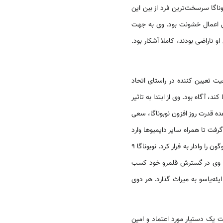
وناگا سرسخت‌ترین فرد از بین این
ق اعمال خشونت بود. وی به جهت
 ناراضی بودند، کاملا آشکار بود.
 تعیین کننده در راستای اتحاد
، آگاه بود. وی از ابتدا به تاثیر
 قدرت روز افزون نوبوناگا، سعی
فت تا همراه سایر دایمیوها وارد
در سال 1573 از سوی نوبوناگا شد و شوگون را وادار به فرار کرد. نوبوناگا 9
ه وی در گسترش قلمرو خود کسب
یئه‌یاسو به میراث گذارد. هر دوی
عی داشت یک دستیار مورد اعتماد و امین