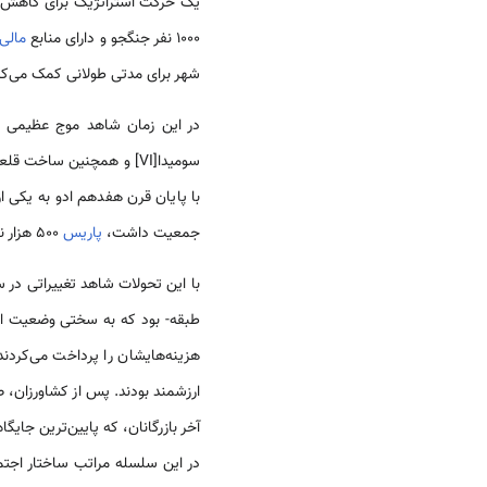
یک حرکت استراتژیک برای کاهش احت
1000 نفر جنگجو و دارای منابع
مالی
شهر برای مدتی طولانی کمک می‌کر
در این زمان شاهد موج عظیمی از
با پایان قرن هفدهم ادو به یکی 
جمعیت داشت،
پاریس
500 هزار نفر و نیویورک فقط 5000 نفر جمعیت
با این تحولات شاهد تغییراتی د
طبقه- بود كه به سختی وضعیت افراد
هزینه‌هایشان را پرداخت می‌کردند
ارزشمند بودند. پس از کشاورزان، 
آخر بازرگانان، که پایین‌ترین جایگ
در این سلسله مراتب ساختار اجتم