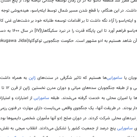
 توافقی مقرر شد منطقه کانتو که در آن زمان توسعه چندانی نیافته بود، از پنج استا
ر داشت. در این هنگام، با قطع شدن مسیر شمال توسط ایئه‌یاسو، هیده‌یوشی توجه 
 و ایئه‌یاسو را آزاد نگه داشت تا بر اقدامات توسعه طلبانه خود بر دشت‌های غنی ک
سال 1598، این فرصت را برا
ویان یا
سامورایی‌
ها هستیم که تاثیر شگرفی در سنت‌های
ژاپن
به همراه داشت. ل
ها یا امیران محلی به خدمت گرفته می‌شدند. طبقه
سامورایی
از اعتبارات و امتیاز
 بودند. در طریقت آنها، یک جنگجوی واقعی می‌بایست دارای مهارت در فنون رزمی،
از نبردهای محلی شرکت کردند. در دوران صلح اِدو آنها مأموران شخصی دایمیوها بو
سامورایی
پنج درصد از جمعیت کشور را تشکیل می‌دادند. انقلاب میجی به نقش‌ها