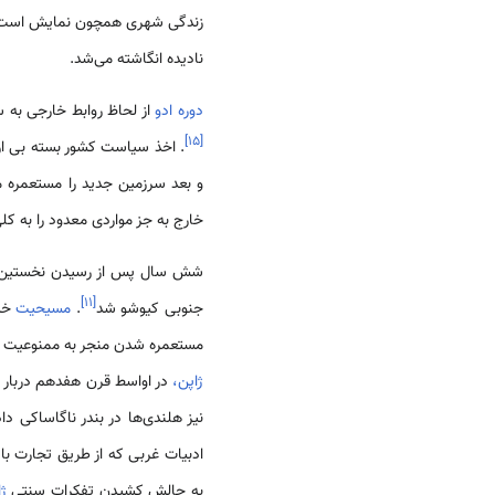
زندگی شهری همچون نمایش است که 
نادیده انگاشته می‌شد.
دوره ادو
از لحاظ روابط خارجی به ساکوکو(鎖国/Sakoku) یا کشور بسته معروف است. ا
]
۱۵
[
. اخذ سیاست کشور بسته بی ارت
و بعد سرزمین جدید را مستعمره م
خارج به جز مواردی معدود را به کل
شش سال پس از رسیدن نخستین ک
]
۱۱
[
جنوبی کیوشو شد
.
مسیحیت
خیل
مستعمره شدن منجر به ممنوعیت
ژاپن،
در اواسط قرن هفدهم دربار تو
نیز هلندی‌ها در بندر ناگاساکی 
ادبیات غربی که از طریق تجارت با 
به چالش کشیدن تفکرات سنتی
ژ