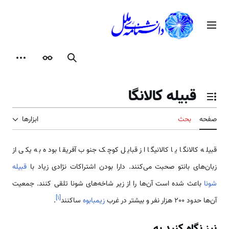
رش
ه
منوی اصلی
حتوا
جستجو
ظاهر
ابزارها
قبیله کالانگا
تغییر وضعیت فهرست محتویات
صفحه
بحث
ابزارها
قبیله کالانگا یا کالانیگا از قبایل کوچک جنوب آفریقا بوده به یکی از
زبان‌های بانتو صحبت می‌کنند. دارا بودن اشتراکات نژادی زیاد با
قبیله
شونا
باعث شده است آن‌ها را از زیر شاخه‌های شونا تلقی کنند. جمعیت
]
۱
[
آن‌ها حدود 200 هزار نفر و بیشتر در غرب
زیمبابوه
ساکنند
.
نیز نگاه کنید به