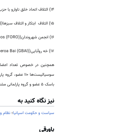
14) ائتلاف اتحاد خلق ناوارو با حزب مردم(Coalición Unión del Pueblo Navarro en coalición con el Partido Popular (UPN-PP)):2 کرسی؛
15) ائتلاف ابتکار و ائتلاف سبزها(Coalición "Bloc-Iniciativa-Verds-Equo-Coalició Compromís" (Compromís-Q))
16) انجمن شهروندان(Foro de Ciudadanos (FORO)):1 کرسی؛
17) خه روآبایی(Geroa Bai (GBAI)): 1 کرسی.
باسک 5 عضو و گروه پارلمانی مشترک 18 عضو دارند[IX].
نیز نگاه کنید به
سیاست و حکومت اسپانیا
؛
نظام و 
پاورقی