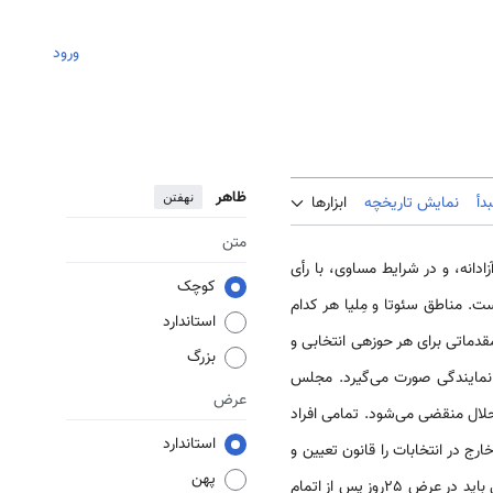
ورود
ظاهر
نهفتن
دأ
نمایش تاریخچه
ابزارها
متن
4 نفر نماینده خواهد بود که آزادانه، و در شرایط مساوی، با رأی
کوچک
است، انتخاب می‌شوند[V]. استان[VI]، حوزهء انتخاباتی است. مناطق سئوتا و مِلیا هر کدام
استاندارد
نماینده مقدماتی برای هر حوزه­ی انتخابی و
بزرگ
مابقی را به تناسب تعداد جمعیّت، تعیین میکند. انتخاب نمایندگان هر حوزه با توجه به معیار نسبی [VIII] نمایندگی صورت می‌گیرد. مجلس
عرض
لال منقضی می‌شود. تمامی افراد
استاندارد
رج در انتخابات را قانون تعیین و
پهن
دولت تسهیل خواهد کرد. انتخابات بین ٣٠ تا ۶٠ روز پس از اتمام دوره­‌ی قانون‌گذاری بر گزار می شود. مجلس انتخابی باید در عرض ٢۵روز پس از اتمام