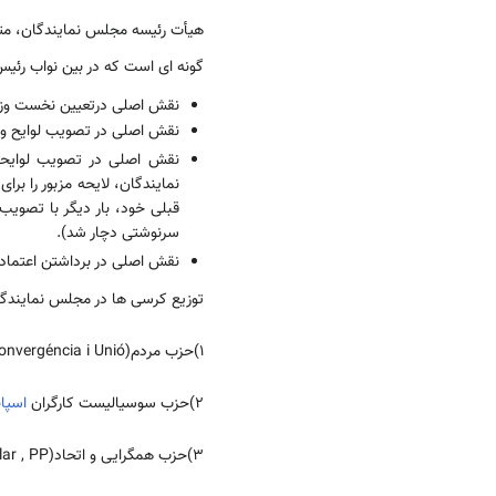
گونه ای است که در بین نواب رئی
نقش اصلی درتعیین نخست وزی
نقش اصلی در تصویب لوایح و ق
نقش اصلی در تصویب لوایحی
نمایندگان، لایحه مزبور را برا
سرنوشتی دچار شد).
نقش اصلی در برداشتن اعتماد 
توزیع کرسی ها در مجلس نمایندگان سال 2011 به شرح 
1)حزب مردم(Convergéncia i Unió): 170 کرسی؛
2)حزب سوسیالیست کارگران
اسپان
3)حزب همگرایی و اتحاد(Partido Popular , PP): 16 کرسی؛