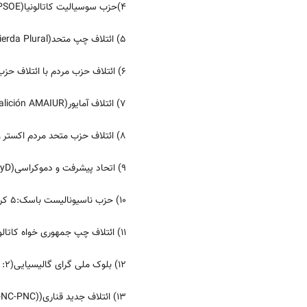
4)حزب سوسیالیت کاتالونیا(Partit dels Socialistes de Catalunya ,PSC-PSOE): 14 کرسی؛
5) ائتلاف چپ متحد(Coalición La Izquierda Plural): 11 کرسی؛
6) ائتلاف حزب مردم با ائتلاف حزب آراگونس(Coalición "Partido Popular en coalición con el Partido Aragonés , PP-PAR):8 کرسی؛
7) ائتلاف آمایور(Coalición AMAIUR):7 کرسی؛
8) ائتلاف حزب متحد مردم اکستر و اتحادیه­ی اروپا(Coalición Partido Popular-Extremadura Unida, PP-EU):6 کرسی؛
9) اتحاد پیشرفت و دموکراسی(Unión Progreso y Democracia ,UPyD):5 کرسی؛
10) حزب ناسیونالیست باسک:5 کرسی
11) ائتلاف چپ جمهوری خواه کاتالونیاCoalición "Esquerra Republicana de Catalunya" (ERC/ESQUERRA): 3 کرسی؛
12) بلوک ملی گرای گالیسیایی(Bloque Nacionalista Galego (BNG) :2 )کرسی؛
13) ائتلاف جدید قناری(Coalición "Coalición Canaria-Nueva Canarias" (CC-NC-PNC)):2 کرسی؛