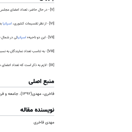
[V] - در حال حاضر، تعداد اعضای مجلس نمایندگان، ٣۵٠ نفر است.
[VI] - از نظر تقسیمات کشوری،
اسپانیا
به
[VII] - این دو ناحیهء
اسپانیا
ئی در شمال ق
[VIII] - به تناسب تعداد نمایندگان به نسبت جمعیت.
[IX] - لازم به ذکر است که تعداد اعضای هر گروه تا تاریخ 16/05/2012می باشد.
منبع اصلی
فاخری، مهدی(1392). جامعه و فرهنگ
نویسنده مقاله
مهدی فاخری