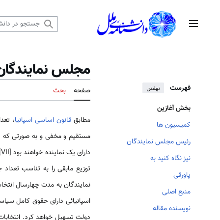
رش
ه
منوی اصلی
حتوا
مجلس نمایندگان 
فهرست
نهفتن
صفحه
بحث
بخش آغازین
مطابق
قانون اساسی اسپانیا
کمیسیون ها
رئیس مجلس نمایندگان
د
نیز نگاه کنید به
پاورقی
نمایندگان به مدت چهارسال انتخا
منبع اصلی
اسپانیائی دارای حقوق کامل سیاسی
نویسنده مقاله