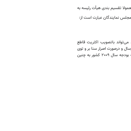
ی انتخاب می‌شوند. معمولا تقسیم بندی هیأت رئیسه به
مجلس نمایندگان عبارت است از:
ی‌تواند باتصویب اکثریت قاطع
سال و درصورت اصرار سنا بر و توی
قبلی خود، بار دیگر با تصویب اکثریت نسبی، لایحه را برای توشیح به پادشاه ارسال نماید. (شایان ذکر است که بودجه سال 2009 کشور به چنین