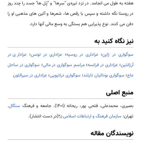
هفته به طول می انجامد. در نزد تیره‌ی "سِرِها" و "پُل ها" جسد را چند روز
در روستا نگه داشته و سپس با رقص ها، شعرها و آئین های مذهبی او را
دفن می کنند. نوع پذیرایی هم بستگی به وسع مالی آنها دارد.
نیز نگاه کنید به
سوگواری در ژاپن
؛
عزاداری در روسیه
؛
عزاداری در تونس
؛
عزاداری در
آرژانتین
؛
عزاداری در فرانسه
؛
مراسم سوگواری در مالی
؛
سوگواری در ساحل
عاج
؛
سوگواری بودائیان تایلند
؛
سوگواری دراتیوپی
؛
عزاداری در سیرالئون
منبع اصلی
بصیری، محمدعلی، فتحی پور، ریحانه (1401). جامعه و فرهنگ
سنگال
.
تهران:
سازمان فرهنگ و ارتباطات اسلامی
(در دست انتشار).
نویسندگان مقاله