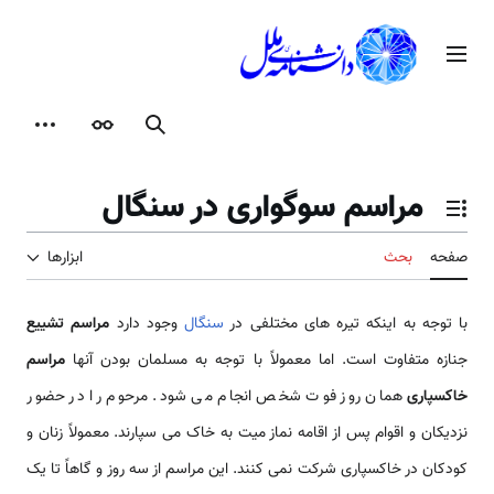
رش
ه
منوی اصلی
حتوا
جستجو
ظاهر
ابزارها
مراسم سوگواری در سنگال
تغییر وضعیت فهرست محتویات
صفحه
بحث
ابزارها
با توجه به اینکه تیره های مختلفی در
سنگال
وجود دارد
مراسم تشییع
جنازه متفاوت است. اما معمولاً با توجه به مسلمان بودن آنها
مراسم
خاکسپاری
همان روز فوت شخص انجام می شود. مرحوم را در حضور
نزدیکان و اقوام پس از اقامه نماز میت به خاک می سپارند. معمولاً زنان و
کودکان در خاکسپاری شرکت نمی کنند. این مراسم از سه روز و گاهاً تا یک