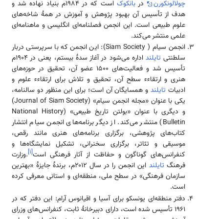
چولالونکورن
در
بانکوک
است که در ۱۹۸۴م بنیاد نهاده شد و
هدف از تأسیس آن بهبود پژوهش و آموزش در همهٔ شاخه‌های
علوم طبیعی است. این انجمن فصلنامه‌ای انگلیسی و ماهنامه‌ای
علمی منتشر می‌کند.
انجمن سیام ( Siam Society): این انجمن که با سرپرستی دربار
سلطنتی
تایلند
اداره می‌شود در آغاز سدهٔ بیستم، یعنی در ۱۹۰۴م
تأسیس شد و فعالیت‌های ۱۵۰۰ عضو آن، تحقیق در حوزه‌های
هنری و ارتقاءء سطح آن، تحقیق و تلاش برای ارتقاءء علوم و
ادبیات
تایلند
و همسایگان آن است؛ برای این منظور دو سالنامه،
یکی با عنوان «مجله انجمن سیام» (Journal of Siam Society)
و دیگری با عنوان «بولتن تاریخ طبیعی» (National History
Bulletin) منتشر می‌کند. از دیگر برنامه‌های انجمن سیام انتشار
کتاب‌های پژوهشی، برگزاری برنامه‌های هنری مانند رقص،
موسیقی و تئاتر، برگزاری سخنرانی، تشکیل نمایشگاه‌ها و
]
۱
[
کنفرانس‌های گوناگون و حفاظت از آثار فرهنگی است
.وزارت
فرهنگ
تایلند
این انجمن را در سال ۲۰۱۲م، برندهٔ جایزهٔ «بهترین
سازمان فرهنگی» در سطح ملی، منطقه‌ای و استانی معرفی کرده
است.
دفتر منطقه‌ای یونسکو برای آسیا و اقیانوس آرام: این دفتر که در
۱۹۶۱ تأسیس شده است، دارای دبیرخانهٔ ثابت، کنفرانس‌های وزرای