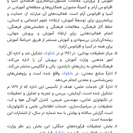
آموزش و پرورش، مقامات مسئول،برنامه‌ریزی اقتصادی آسیا و
اقیانوس آرام و کمیتهٔ مشورتی همکاری‌های منطقه‌ای آموزشی در
آسیا و اقیانوس آرام است. فعالیت‌های آن عبارتند از: حمایت و
برنامه‌ریزی برای توسعهٔ آموزش، ارتقاءء علوم اجتماعی و انسانی،
حفظ آثار فرهنگی، مطالعات فرهنگی و خط‌مشی‌های فرهنگی،
انجام فعالیت‌هایی برای ارتقاء آموزش و پرورش جهانی،
ریشه‌کن‌کردن بی‌سوادی و آموزش مستمر از طریق «برنامهٔ آموزش
برای همه در آسیا و اقیانوس آرام».
مرکز تحقیقات بودایی: در ۱۹۶۱ م در
بانکوک
تشکیل شد و اداره کل
امور مذهبی وزارت آموزش و پرورش آن را اداره می‌کند.
فرهنگ‌نامه‌ای به زبان‌های تایلندی، پالی و انگلیسی منتشر می‌کند.
ادارهٔ منابع معدنی: در
بانکوک
واقع شده است و پژوهش‌های
زمین‌شناسی و معدنی انجام می‌دهد.
ادارهٔ کل خدمات علمی: هدف از تأسیس این اداره که از ۱۸۹۱ م
تشکیل شده است، آزمایش، بررسی و تجزیه و تحلیل و تحقیقات
در تکنولوژی غذایی، مهندسی شیمی، کنترل آلودگی هوا و آب،
تحقیقات در سرامیک‌سازی، خدمات اطلاعاتی علمی و تکنولوژیک
است.گزارش سالانه و بولتنی با سه شماره در سال، از انتشارات این
مؤسسه است.
بخش تحقیقات فرآورده‌های جنگلی: این بخش زیر نظر وزارت