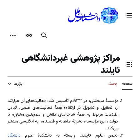
رش
ه
منوی اصلی
حتوا
جستجو
ظاهر
ابزارها
مراکز پژوهشی غیردانشگاهی
تایلند
تغییر وضعیت فهرست محتویات
صفحه
بحث
ابزارها
مؤسسهٔ سلطنتی: در ۱۹۳۳م تأسیس شد. فعالیت‌های آن عبارتند
از: تحقیق و تشویق در ارتقاءء همهٔ فعالیت‌های علمی، تبادل
اطلاعات مربوط به همهٔ شاخه‌های دانش و همچنین مشاوره با
دولت، این مؤسسه، نشریهٔ ماهانه و فصلنامه به انگلیسی منتشر
می‌کند.
انجمن علوم تایلند: وابسته به دانشکدهٔ علوم
دانشگاه