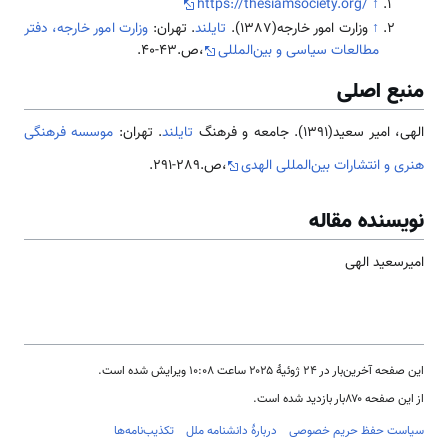
https://thesiamsociety.org/
↑
↑
وزارت امور خارجه(1387).
تایلند
. تهران:
وزارت امور خارجه، دفتر
مطالعات سیاسی و بین‌المللی
،ص.43-40.
منبع اصلی
الهی، امیر سعید(1391). جامعه و فرهنگ
تایلند
. تهران:
موسسه فرهنگی
هنری و انتشارات بین‌المللی الهدی
،ص.289-291.
نویسنده مقاله
امیرسعید الهی
این صفحه آخرین‌بار در ‏۲۴ ژوئیهٔ ۲۰۲۵ ساعت ‏۱۰:۰۸ ویرایش شده است.
از این صفحه ۸۷۰بار بازدید شده است.
سیاست حفظ حریم خصوصی
دربارهٔ دانشنامه ملل
تکذیب‌نامه‌ها