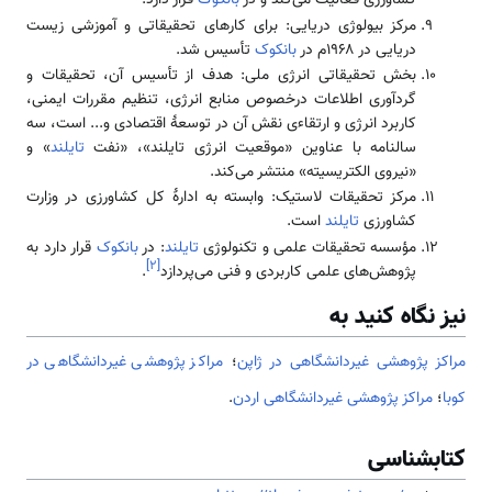
کشاورزی فعالیت می‌کند و در
بانکوک
قرار دارد.
مرکز بیولوژی دریایی: برای کارهای تحقیقاتی و آموزشی زیست
دریایی در ۱۹۶۸م در
بانکوک
تأسیس شد.
بخش تحقیقاتی انرژی ملی: هدف از تأسیس آن، تحقیقات و
گردآوری اطلاعات درخصوص منابع انرژی، تنظیم مقررات ایمنی،
کاربرد انرژی و ارتقاءی نقش آن در توسعهٔ اقتصادی و... است، سه
سالنامه با عناوین «موقعیت انرژی تایلند»، «نفت
تایلند
» و
«نیروی الکتریسیته» منتشر می‌کند.
مرکز تحقیقات لاستیک: وابسته به ادارهٔ کل کشاورزی در وزارت
کشاورزی
تایلند
است.
مؤسسه تحقیقات علمی و تکنولوژی
تایلند
: در
بانکوک
قرار دارد به
]
۲
[
پژوهش‌های علمی کاربردی و فنی می‌پردازد
.
نیز نگاه کنید به
مراكز پژوهشی غيردانشگاهی در ژاپن
؛
مراكز پژوهشی غيردانشگاهی در
کوبا
؛
مراكز پژوهشی غیردانشگاهی اردن
.
کتابشناسی