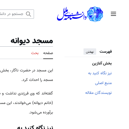
رش
ه
منوی اصلی
حتوا
مسجد دیوانه
فهرست
نهفتن
صفحه
بحث
بخش آغازین
این مسجد در حضرت ناگار، بخش غ
نیز نگاه کنید به
مسجد را احداث کرد.
منبع اصلی
نویسندگان مقاله
گفته‌اند که وی فرزندی نداشت و 
(خانم دیوانه) می‌خواندند، این م
برآورده می‌شود.
نیز نگاه کنید به