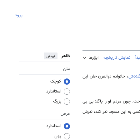
ورود
ظاهر
نهفتن
دأ
نمایش تاریخچه
ابزارها
متن
گلادش
، خانواده ذوالقرن خان این
کوچک
استاندارد
ت. چون مردم او را پاگلا بی بی
بزرگ
 کسی به این مسجد نذر کند، نذرش
عرض
استاندارد
پهن