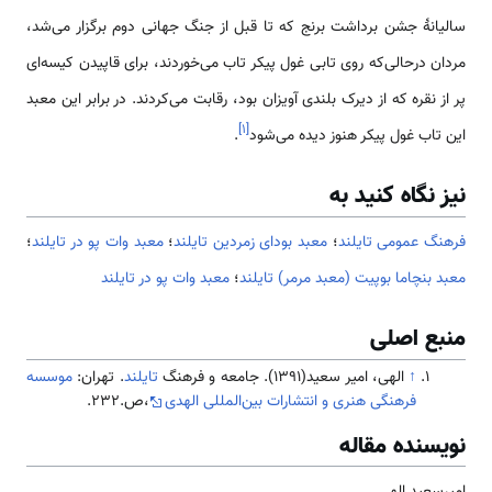
سالیانهٔ جشن برداشت برنج که تا قبل از جنگ جهانی دوم برگزار می‌شد،
مردان درحالی‌که روی تابی غول پیکر تاب می‌خوردند، برای قاپیدن کیسه‌ای
پر از نقره که از دیرک بلندی آویزان بود، رقابت می‌کردند. در برابر این معبد
]
۱
[
این تاب غول پیکر هنوز دیده می‌شود
.
نیز نگاه کنید به
فرهنگ عمومی تایلند
؛
معبد بودای زمردین تایلند
؛
معبد وات پو در تایلند
؛
معبد بنچاما بوپیت (معبد مرمر) تایلند
؛
معبد وات پو در تایلند
منبع اصلی
↑
الهی، امیر سعید(1391). جامعه و فرهنگ
تایلند
. تهران:
موسسه
فرهنگی هنری و انتشارات بین‌المللی الهدی
،ص.232.
نویسنده مقاله