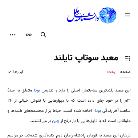
رش
ه
منوی اصلی
حتوا
جستجو
ظاهر
ابزارها
معبد سوتاپ تایلند
تغییر وضعیت فهرست محتویات
صفحه
بحث
ابزارها
این معبد بلندترین ساختمان اصلی را دارد و تندیس
بودا
متعلق به سدهٔ
۱۴م را در خود جای داده است که با دیوارهایی با نقوش خیالی از ۲۴
ساعت آخر زندگی
بودا
، احاطه شده است. حیاط پر از مجسمه‌های طلبه‌ها و
ملوانانی است که با قایق‌هایی با بار برنج از
چین
بر می‌گشتند.
درهای این معبد به فرمان پادشاه رامای دوم کنده‌کاری شده‌اند. در مراسم