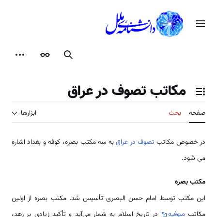
رش
ه
منوی اصلی
حتوا
جستجو
ظاهر
ابزارها
مکاتب تصوف در عراق
تغییر وضعیت فهرست محتویات
صفحه
بحث
ابزارها
در خصوص مکاتب
تصوف در عراق
به سه مکتب بصره، کوفه و بغداد اشاره
می­ شود.
مکتب بصره
این مکتب توسط امام حسن البصری تأسیس شد. مکتب بصره از اولین
مکاتب
صوفیه
در تاریخ اسلام به شمار می‌آید و تأکید زیادی بر زهد،