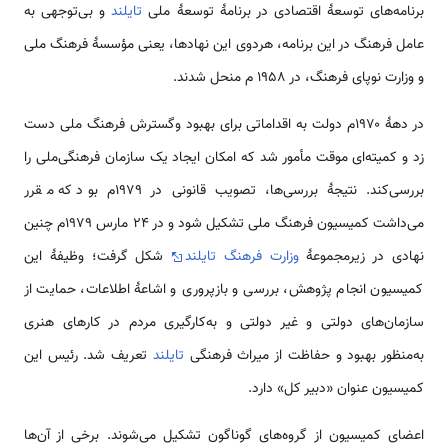
برنامه‌های توسعهٔ اقتصادی در برنامهٔ توسعهٔ ملی
تایلند
و بی‌توجهی به
عامل فرهنگ در این برنامه، هردوی این نهادها، یعنی مؤسسهٔ فرهنگ ملی
و وزارت نوپای فرهنگ، در ۱۹۵۸ م منحل شدند.
در دههٔ ۱۹۷۰م دولت به اقداماتی برای بهبود وگسترش فرهنگ ملی دست
زد و کمیته‌ای موقت مأمور شد که امکان ایجاد یک سازمان فرهنگی‌ملی را
بررسی‌کند. نتیجهٔ بررسی‌ها، تصویب قانونی در ۱۹۷۹م بود که مقرر
می‌داشت کمیسیون فرهنگ ملی تشکیل شود و در ۲۴ مارس ۱۹۷۹م چنین
نهادی در زیرمجموعهٔ
وزارت فرهنگ تایلند
شکل گرفت؛ وظیفهٔ این
کمیسیون انجام پژوهش، بررسی و بازپروری و اشاعهٔ اطلاعات، حمایت از
سازمان‌های دولتی و غیر دولتی و به‌کارگیری مردم در کارهای هنری
به‌منظور بهبود و حفاظت از میراث فرهنگی
تایلند
تعریف شد. رئیس این
کمیسیون عنوان «دبیر کل» دارد.
اعضای کمیسیون از گروه‌های گوناگون تشکیل می‌شوند. برخی از آن‌ها