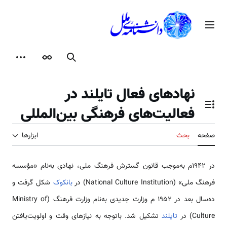
رش
ه
منوی اصلی
حتوا
جستجو
ظاهر
ابزارها
نهادهای فعال تایلند در
فعالیت‌های فرهنگی بین‌المللی
تغییر وضعیت فهرست محتویات
صفحه
بحث
ابزارها
در ۱۹۴۲م به‌موجب قانون گسترش فرهنگ ملی، نهادی به‌نام «مؤسسه
فرهنگ ملی» (National Culture Institution) در
بانکوک
شکل گرفت و
ده‌سال بعد در ۱۹۵۲ م وزارت جدیدی به‌نام وزارت فرهنگ (Ministry of
Culture) در
تایلند
تشکیل شد. باتوجه به نیازهای وقت و اولویت‌یافتن