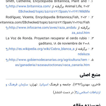
Smith, Catherine, Encyclopædia Britannica, Plant and
↑
Animal Life, 2012 برگرفته از
http://www.britannica.com/
EBchecked/topic/557573/Spain/70264/Wildlife
Rodríguez, Vicente, Encyclopædia Britannica,Fish, 2012
↑
nnica.com/EBchecked/topic/557573/Spain/70265/Fish)
برگرفته از
http://www.infocarne.com/aves/raza_andalu
za_azul.htm
La Voz de Ronda. Proyectan recuperar el cerdo rubio
↑
gaditano, 18 de noviembre de 2008
↑
برگرفته از
http://es.wikipedia.org/wiki/Cabra_blanca_a
ndaluza
http://www.gobiernodecanarias.org/agricultura/tem
↑
as/ganaderia/razasautoctonas/vaca_canaria.htm
ع اصلی
دی(1392). جامعه و فرهنگ
اسپانیا
. تهران:
سازمان فرهنگ و
اطات اسلامی
( در دست انتشار)
سنده مقاله