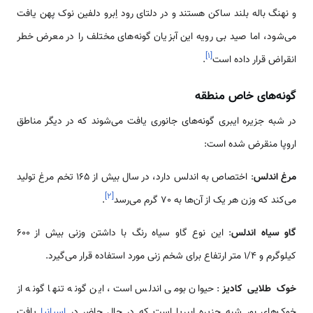
نگ باله بلند ساکن هستند و در دلتای رود اِبرو دلفین نوک پهن یافت
ود، اما صید بی رویه این آبزیان گونه‌های مختلف را در معرض خطر
]
۱
[
اض قرار داده است
.
ه‌های خاص منطقه
به جزیره ایبری گونه‌های جانوری یافت می‌شوند که در دیگر مناطق
ا منقرض شده است:
اندلس
: اختصاص به اندلس دارد، در سال بیش از 165 تخم مرغ تولید
]
۲
[
 که وزن هر یک از آن‌ها به 70 گرم می‌رسد
.
سیاه اندلس
: این نوع گاو سیاه رنگ با داشتن وزنی بیش از 600
برای شخم زنی مورد استفاده قرار می‌گیرد.
طلایی کادیز
: حیوان بومی اندلس است، این گونه تنها گونه از
های بورِ شبه جزیره اببریا است که در حال حاضر در
اسپانیا
یافت