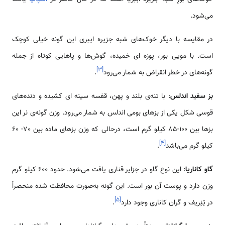
ود.
قایسه با دیگر خوک‌های شبه جزیره ایبری این گونه خیلی کوچک
 با مویی بور، پوزه ای خمیده، گوش‌ها و پاهایی کوتاه از جمله
]
۳
[
‌های در خطر انقراض به شمار می‌رود
.
فید اندلس
: با تنه‌ی بلند و پهن، قفسه سینه ای کشیده و دنده‌های
 شکل یکی از بزهای بومی اندلس به شمار می‌رود. وزن گونه‌ی نر این
بزها بین 100-85 کیلو گرم است، درحالی که وزن بزهای ماده بین 70- 60
]
۴
[
 گرم می‌باشد
.
اناریا
: این نوع گاو در جزایر قناری یافت می‌شود. حدود 600 کیلو گرم
دارد و پوست آن بور است. این گونه به‌صورت محافظت شده منحصراً
]
۵
[
نِریف و گران کاناری وجود دارد
.