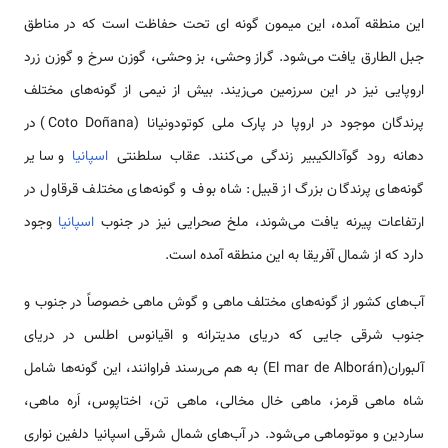
منطقه آمده، این میمون گونه ای تحت حفاظت است که در مناطق
الطارق یافت می‌شود. گراز وحشی، بز وحشی، گوزن سرخ و گوزن زرد
ایی نیز در این سرزمین می‌زیند. بیش از نیمی از گونه‌های مختلف
پرندگان موجود در اروپا در پارک ملی کوتودونیانا (Coto Doñana) در
ه رود گوآدالکیبیر زندگی می‌کنند. عقاب سلطنتی
اسپانیا
و سایر
‌های پرندگان بزرگ از قبیل: شاه بوف و گونه‌های مختلف قرقاول در
اعات پیرنه یافت می‌شوند، ملخ صحرایی نیز در جنوب
اسپانیا
وجود
 که از شمال آفریقا به این منطقه آمده است.
ای کشور از گونه‌های مختلف ماهی و گوش ماهی خصوصاً در جنوب و
 شرقی جایی که دریای مدیترانه و اقیانوس اطلس در دریای
آلبوران(El mar de Alborán) به هم می‌رسند فراوانند، این گونه‌ها شامل
ماهی قرمز، ماهی خال مخالی، ماهی تن، اختاپوس، اَره ماهی،
ین و موتوماهی می‌شود. در آب‌های شمال شرقی اسپانیا دلفین نواری