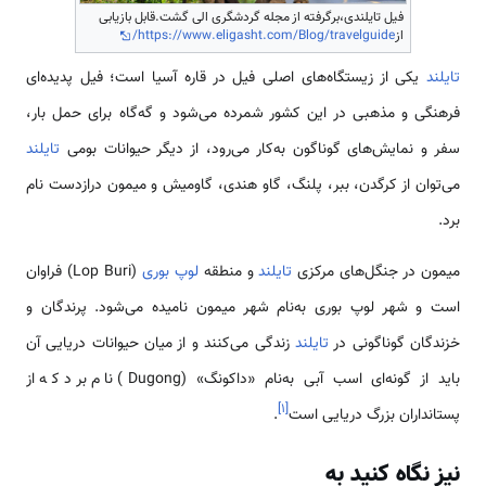
فیل تایلندی،برگرفته از مجله گردشگری الی گشت.قابل بازیابی
از
https://www.eligasht.com/Blog/travelguide/
تایلند
یکی از زیستگاه‌های اصلی فیل در قاره آسیا است؛ فیل پدیده‌ای
فرهنگی و مذهبی در این کشور شمرده می‌شود و گه‌گاه برای حمل بار،
سفر و نمایش‌های گوناگون به‌کار می‌رود، از دیگر حیوانات بومی
تایلند
می‌توان از کرگدن، ببر، پلنگ، گاو هندی، گاومیش و میمون درازدست نام
برد.
میمون در جنگل‌های مرکزی
تایلند
و منطقه
لوپ بوری
(Lop Buri) فراوان
است و شهر لوپ بوری به‌نام شهر میمون نامیده می‌شود. پرندگان و
خزندگان گوناگونی در
تایلند
زندگی می‌کنند و از میان حیوانات دریایی آن
باید از گونه‌ای اسب آبی به‌نام «داکونگ» (Dugong) نام برد که از
]
۱
[
پستانداران بزرگ دریایی است
.
نیز نگاه کنید به