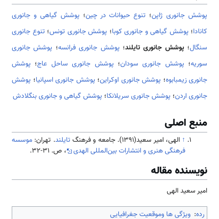
پوشش جانوری ژاپن
؛
تنوع حیوانات در چین
؛
پوشش گیاهی و جانوری
کانادا
؛
پوشش گیاهی و جانوری کوبا
؛
پوشش جانوری تونس
؛
تنوع جانوری
سنگال
؛
پوشش جانوری تایلند
؛
پوشش جانوری فرانسه
؛
پوشش جانوری
سوریه
؛
پوشش جانوری سودان
؛
پوشش جانوری ساحل عاج
؛
پوشش
جانوری زیمبابوه
؛
پوشش جانوری اوکراین
؛
پوشش جانوری اسپانیا
؛
پوشش
جانوری اردن
؛
پوشش جانوری سریلانکا
؛
پوشش گیاهی و جانوری بنگلادش
منبع اصلی
↑
الهی، امیر سعید(1391). جامعه و فرهنگ
تایلند
. تهران:
موسسه
فرهنگی هنری و انتشارات بین‌المللی الهدی
، ص. 31-32.
نویسنده مقاله
امیر سعید الهی
رده
:
ویژگی ها وموقعیت جغرافیایی