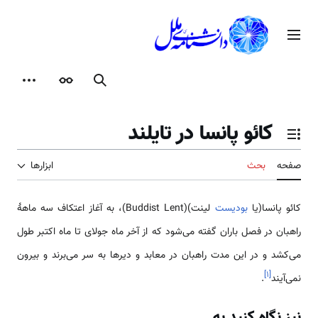
رش
ه
منوی اصلی
حتوا
جستجو
ظاهر
ابزارها
کائو پانسا در تایلند
تغییر وضعیت فهرست محتویات
صفحه
بحث
ابزارها
کائو پانسا(یا
بودیست
لینت)(Buddist Lent)، به آغاز اعتکاف سه ماههٔ
راهبان در فصل باران گفته می‌شود که از آخر ماه جولای تا ماه اکتبر طول
می‌کشد و در این مدت راهبان در معابد و دیرها به سر می‌برند و بیرون
]
۱
[
نمی‌آیند
.
نیز نگاه کنید به