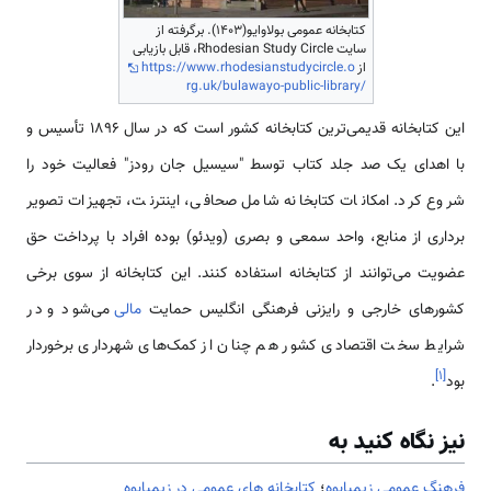
کتابخانه عمومی بولاوایو(1403). برگرفته از
سایت Rhodesian Study Circle، قابل بازیابی
از
https://www.rhodesianstudycircle.o
rg.uk/bulawayo-public-library/
این کتابخانه قدیمی‌ترین کتابخانه کشور است که در سال 1896 تأسیس و
با اهدای یک صد جلد کتاب توسط "سیسیل جان رودز" فعالیت خود را
شروع کرد. امکانات کتابخانه شامل صحافی، اینترنت، تجهیزات تصویر
برداری از منابع، واحد سمعی و بصری (ویدئو) بوده افراد با پرداخت حق
عضویت می‌توانند از کتابخانه استفاده کنند. این کتابخانه از سوی برخی
کشورهای خارجی و رایزنی فرهنگی انگلیس حمایت
مالی
می‌شود و در
شرایط سخت اقتصادی کشور هم چنان از کمک‌های شهرداری برخوردار
]
۱
[
بود
.
نیز نگاه کنید به
فرهنگ عمومی زیمبابوه
؛
كتابخانه های عمومی در زیمبابوه