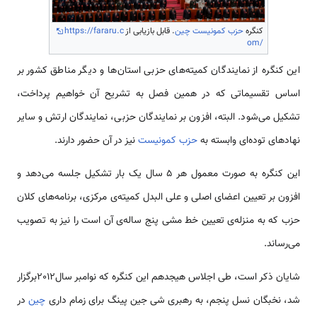
کنگره
حزب کمونیست چین
. قابل بازیابی از
https://fararu.c
om/
این کنگره از نمایندگان کمیته­‌های حزبی استان‌­ها و دیگر مناطق کشور بر
اساس تقسیماتی که در همین فصل به تشریح آن خواهیم پرداخت،
تشکیل می‌­شود. البته، افزون بر نمایندگان حزبی، نمایندگان ارتش و سایر
نهادهای تود‌‌ه‌­ای وابسته به
حزب کمونیست
نیز در آن حضور دارند.
این کنگره به صورت معمول هر 5 سال یک بار تشکیل جلسه می‌­دهد و
افزون بر تعیین اعضای اصلی و علی البدل کمیته­‌ی مرکزی، برنامه‌­های کلان
حزب که به منزله­‌ی تعیین خط مشی پنج ساله­‌ی آن است را نیز به تصویب
می‌­رساند.
شایان ذکر است، طی اجلاس هیجدهم این کنگره که نوامبر سال2012برگزار
شد، نخبگان نسل پنجم، به رهبری شی جین­ پینگ برای زمام داری
چین
در