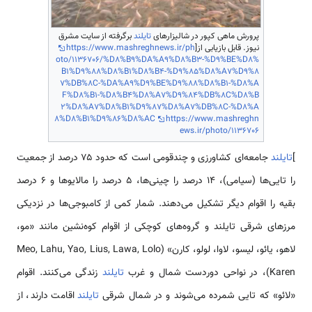
پرورش ماهی کپور در شالیزارهای
تایلند
برگرفته از سایت مشرق
نیوز. قابل بازیابی از[
https://www.mashreghnews.ir/ph
oto/1136706/%D8%B9%DA%A9%D8%B3-%D9%BE%D8%
B1%D9%88%D8%B1%D8%B4-%D9%85%D8%A7%D9%8
7%DB%8C-%DA%A9%D9%BE%D9%88%D8%B1-%D8%A
F%D8%B1-%D8%B4%D8%A7%D9%84%DB%8C%D8%B
2%D8%A7%D8%B1%D9%87%D8%A7%DB%8C-%D8%A
8%D8%B1%D9%86%D8%AC
https://www.mashreghn
ews.ir/photo/1136706
]
تایلند
جامعه‌ای کشاورزی و چندقومی است که حدود ۷۵ درصد از جمعیت
را تایی‌ها (سیامی)، ۱۴ درصد را چینی‌ها، ۵ درصد را مالایوها و ۶ درصد
بقیه را اقوام دیگر تشکیل می‌دهند. شمار کمی از کامبوجی‌ها در نزدیکی
مرزهای شرقی تایلند و گروه‌های کوچکی از اقوام کوه‌نشین مانند «مو،
لاهو، یائو، لیسو، لاوا، لولو، کارن» (Meo, Lahu, Yao, Lius, Lawa, Lolo
Karen)، در نواحی دوردست شمال و غرب
تایلند
زندگی می‌کنند. اقوام
«لائو» که تایی شمرده می‌شوند و در شمال شرقی
تایلند
اقامت دارند، از