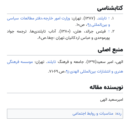
کتابشناسی
↑
تایلند
. (۱۳۸۷). تهران:
وزارت امور خارجه،دفتر مطالعات سیاسی
و بین‌المللی
، ص10.
↑
فیتس جرالد، هلن، (۱۳۸۰). آداب تایلندی‌ها. ترجمه جواد
پورموحدی و عباس اردکانیان.تهران :چغا.ص8.
منبع اصلی
الهی، امیر سعید(1391). جامعه و فرهنگ
تایلند
. تهران:
موسسه فرهنگی
هنری و انتشارات بین‌المللی الهدی
،ص.69-71.
نویسنده مقاله
امیرسعید الهی
رده
:
مناسبات و روابط اجتماعی