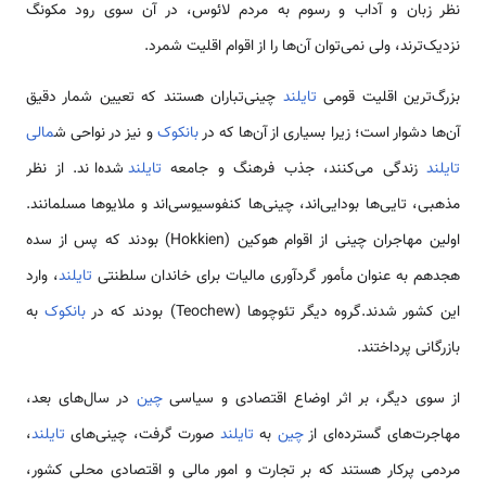
نظر زبان و آداب و رسوم به مردم لائوس، در آن سوی رود مکونگ
نزدیک‌ترند، ولی نمی‌توان آن‌ها را از اقوام اقلیت شمرد.
بزرگ‌ترین اقلیت قومی
تایلند
چینی‌تباران هستند که تعیین شمار دقیق
آن‌ها دشوار است؛ زیرا بسیاری از آن‌ها که در
بانکوک
و نیز در نواحی ش
مالی
تایلند
زندگی می‌کنند، جذب فرهنگ و جامعه
تایلند
شده‌اند. از نظر
مذهبی، تایی‌ها بودایی‌اند، چینی‌ها کنفوسیوسی‌اند و ملایوها مسلمانند.
اولین مهاجران چینی از اقوام هوکین (Hokkien) بودند که پس از سده
هجدهم به عنوان مأمور گردآوری مالیات برای خاندان سلطنتی
تایلند
، وارد
این کشور شدند.گروه دیگر تئوچوها (Teochew) بودند که در
بانکوک
به
بازرگانی پرداختند.
از سوی دیگر، بر اثر اوضاع اقتصادی و سیاسی
چین
در سال‌های بعد،
مهاجرت‌های گسترده‌ای از
چین
به
تایلند
صورت گرفت، چینی‌های
تایلند
،
مردمی پرکار هستند که بر تجارت و امور مالی و اقتصادی محلی کشور،