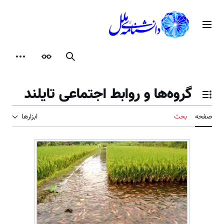
رش
ه
منوی اصلی
حتوا
جستجو
ظاهر
ابزارها
گروه‌ها و روابط اجتماعی تایلند
تغییر وضعیت فهرست محتویات
صفحه
بحث
ابزارها