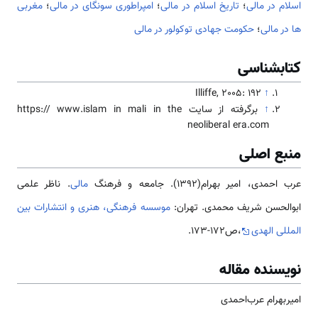
اسلام در مالی
؛
تاریخ اسلام در مالی
؛
امپراطوری سونگای در مالی
؛
مغربی
ها در مالی
؛
حکومت جهادی توکولور در مالی
کتابشناسی
Illiffe, 2005: 192
↑
↑
برگرفته از سایت https:// www.islam in mali in the
neoliberal era.com
منبع اصلی
عرب احمدی، امیر بهرام(1392). جامعه و فرهنگ
مالی
. ناظر علمی
ابوالحسن شریف محمدی. تهران:
موسسه فرهنگی، هنری و انتشارات بین
المللی الهدی
،ص172-173.
نویسنده مقاله
امیربهرام‌ عرب‌احمدی