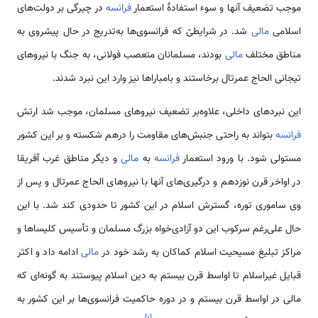
موجب تضعیف آنها و سوء استفادۀ استعمار
فرانسه
در چیرگی بر دولت‌های
اسلامی‌
مالی
شد. در شرایطیّ که فرانسوی‌ها به‌تدریج در حال پیشروی به
مناطق مختلف
مالی
بودند، مسلمانان متعصب فولانی، به جنگ با نیروهای
تیجانی الحاج عمرتال برخاستند و بامباراها نیز وارد این نبرد شدند.
این نبردهای داخلی، علاوه‌بر تضعیف نیروهای مسلمان، موجب شد ارتش
فرانسه
بتواند به راحتی جنبش‌های مقاومت را درهم شکسته و بر این کشور
مستولی شود. با ورود استعمار
فرانسه
به
مالی
و دیگر مناطق غرب آفریقا
در اواخر قرن نوزدهم و درگیری‌های آنها با نیروهای الحاج عمرتال و پس از
وی ساموری توره، گسترش اسلام در این کشور تا حدودی کند شد. با این
حال علی‌رغم سرکوب این دو آزادی‌خواه بزرگ مسلمان و تأسیس کلیساها و
مراکز تبلیغ مسیحیت اسلام کماکان به رشد خود در
مالی
ادامه داد و اکثر
قبایل غیراسلام تا اواسط قرن بیستم به دین اسلام پیوستند به گونه‌ای که
مالی در اواسط قرن بیستم و در دوره حاکمیت فرانسوی‌ها بر این کشور به