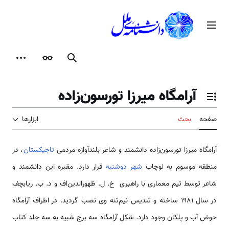
رش
ه
منوی اصلی
حتوا
جستجو
ظاهر
ابزارها
آرامگاه میرزا تورسون‌زاده
تغییر وضعیت فهرست محتویات
صفحه
بحث
ابزارها
آرامگاه میرزا تورسون‌زاده دانشمند و شاعر بلندآوازه مردمی
تاجیکستان
، در
منطقه موسوم به لوچاب
شهر دوشنبه
قرار دارد. مقبره این دانشمند و
شاعر توسط تیم معماری با راهبری خ. ل. ظهورالدین‌اف و د. ب. ریابچف
در سال 1981 ساخته و تندیس نیم‌تنه وی نصب گردید. در اطراف آرامگاه
حوض آب و پلکان وجود دارد. شکل آرامگاه سه برج شبیه به سه جلد کتاب